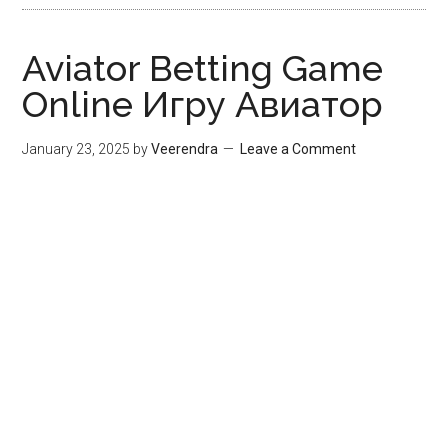
Aviator Betting Game
Online Игру Авиатор
January 23, 2025
by
Veerendra
Leave a Comment