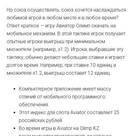
Но союз осуществлять, союз хочется наслаждаться
любимой игрой в любом месте и в любое время?
Ответ краткое — игру Авиатор Олимп скачать на
мобильное механизм. В этой тактике игрок получает
опытные игроки выигрыш при минимальном
множителе (например, x1.2). Игроки, выбравшие эту
тактику, обычно делают небольшие ставки и играют
долгое время. Например, при ставке 10 единиц и
множителе x1.2, выигрыш составит 12 единиц.
Компьютерное приложение имеет массу
отличий от мобильного программного
обеспечения.
Этот индекс для слота Aviator составляет 25
российских рублей.
Во время игры в Aviator на Olimp KZ