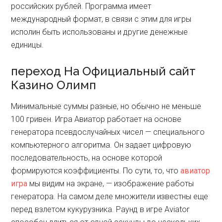
российских рублей. Программа имеет
международный формат, в связи с этим для игры
исполин быть использованы и другие денежные
единицы.
переход На Официальный сайт
Казино Олимп
Минимальные суммы разные, но обычно не меньше
100 гривен. Игра Авиатор работает на основе
генератора псевдослучайных чисел — специального
компьютерного алгоритма. Он задает цифровую
последовательность, на основе которой
формируются коэффициенты. По сути, то, что
авиатор
игра
мы видим на экране, — изображение работы
генератора. На самом деле множители известны еще
перед взлетом кукурузника. Раунд в игре Aviator