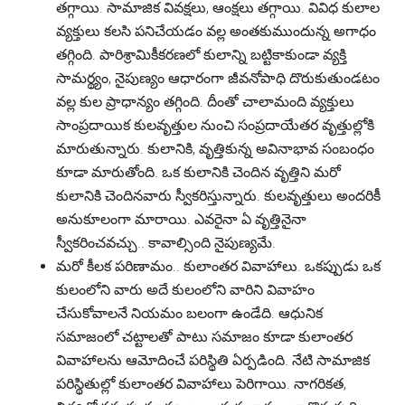
తగ్గాయి. సామాజిక వివక్షలు, ఆంక్షలు తగ్గాయి. వివిధ కులాల
వ్యక్తులు కలసి పనిచేయడం వల్ల అంతకుముందున్న అగాధం
తగ్గింది. పారిశ్రామికీకరణలో కులాన్ని బట్టికాకుండా వ్యక్తి
సామర్థ్యం, నైపుణ్యం ఆధారంగా జీవనోపాధి దొరుకుతుండటం
వల్ల కుల ప్రాధాన్యం తగ్గింది. దీంతో చాలామంది వ్యక్తులు
సాంప్రదాయిక కులవృత్తుల నుంచి సంప్రదాయేతర వృత్తుల్లోకి
మారుతున్నారు. కులానికి, వృత్తికున్న అవినాభావ సంబంధం
కూడా మారుతోంది. ఒక కులానికి చెందిన వృత్తిని మరో
కులానికి చెందినవారు స్వీకరిస్తున్నారు. కులవృత్తులు అందరికీ
అనుకూలంగా మారాయి. ఎవరైనా ఏ వృత్తినైనా
స్వీకరించవచ్చు.. కావాల్సింది నైపుణ్యమే.
మరో కీలక పరిణామం.. కులాంతర వివాహాలు. ఒకప్పుడు ఒక
కులంలోని వారు అదే కులంలోని వారిని వివాహం
చేసుకోవాలనే నియమం బలంగా ఉండేది. ఆధునిక
సమాజంలో చట్టాలతో పాటు సమాజం కూడా కులాంతర
వివాహాలను ఆమోదించే పరిస్థితి ఏర్పడింది. నేటి సామాజిక
పరిస్థితుల్లో కులాంతర వివాహాలు పెరిగాయి. నాగరికత,