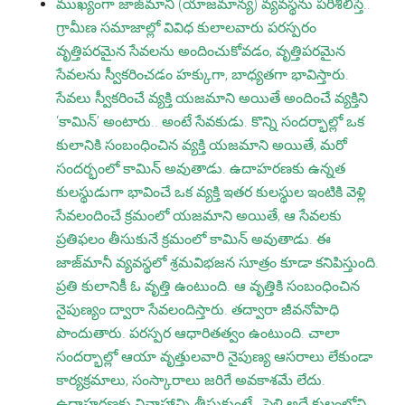
ముఖ్యంగా జాజ్‌మానీ (యాజమాన్య) వ్యవస్థను పరిశీలిస్తే..
గ్రామీణ సమాజాల్లో వివిధ కులాలవారు పరస్పరం
వృత్తిపరమైన సేవలను అందించుకోవడం, వృత్తిపరమైన
సేవలను స్వీకరించడం హక్కుగా, బాధ్యతగా భావిస్తారు.
సేవలు స్వీకరించే వ్యక్తి యజమాని అయితే అందించే వ్యక్తిని
‘కామిన్’ అంటారు.. అంటే సేవకుడు. కొన్ని సందర్భాల్లో ఒక
కులానికి సంబంధించిన వ్యక్తి యజమాని అయితే, మరో
సందర్భంలో కామిన్ అవుతాడు. ఉదాహరణకు ఉన్నత
కులస్థుడుగా భావించే ఒక వ్యక్తి ఇతర కులస్థుల ఇంటికి వెళ్లి
సేవలందించే క్రమంలో యజమాని అయితే, ఆ సేవలకు
ప్రతిఫలం తీసుకునే క్రమంలో కామిన్ అవుతాడు. ఈ
జాజ్‌మానీ వ్యవస్థలో శ్రమవిభజన సూత్రం కూడా కనిపిస్తుంది.
ప్రతి కులానికీ ఓ వృత్తి ఉంటుంది. ఆ వృత్తికి సంబంధించిన
నైపుణ్యం ద్వారా సేవలందిస్తారు. తద్వారా జీవనోపాధి
పొందుతారు. పరస్పర ఆధారితత్వం ఉంటుంది. చాలా
సందర్భాల్లో ఆయా వృత్తులవారి నైపుణ్య ఆసరాలు లేకుండా
కార్యక్రమాలు, సంస్కారాలు జరిగే అవకాశమే లేదు.
ఉదాహరణకు వివాహాన్ని తీసుకుంటే.. పెళ్లి అదే కులంలోని