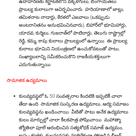
ఉదాహరణకు కర్ణాటకలోని వక్కళిగులు, లింగాయత్‌లు
ప్రాబల్య కులాలుగా ఆవిర్భవించారు. హరియాణాలో జాట్లు,
తమిళనాట నాడార్లు, కేరళలో ఎజవాలు (ఒకప్పుడు
అంటరానితనం అనుభవించినవారు), బిహార్‌లో భూమిహార్లు,
యాదవ, కుర్మిలు; గుజరాత్‌లో పాటిదార్లు, తెలుగు రాష్ట్రాల్లో
రెడ్డి, కమ్మ, కాపు కులాలు ప్రాబల్యంలో ఉన్నాయి. ఈ ప్రాబల్య
కులాలు భూమిని నియంత్రణలో ఉంచుకోవటంతో పాటు,
సంఖ్యాబలాన్ని సమీకరించుకొని రాజకీయశక్తులుగా
ఎదుగుతున్నాయి.
సామాజిక ఉద్యమాలు
కులవ్యవస్థలో ఓ 50 సంవత్సరాల కిందటికి ఇప్పటికీ చాలా
తేడా ఉంది. సామాజిక సంస్కరణ ఉద్యమాలు, ఆర్య సమాజం
కులవ్యవస్థను ఖండించాయి. వీటితో పాటు అనేక ఉద్యమాలు
కులం మార్పుల్లో చాలా కీలకపాత్ర పోషించాయి. మహాత్మా
జ్యోతిబా పూలే ఆరంభించిన సత్యశోధక్ సమాజ్ ఉద్యమం,
అస్పృశ్యతకు, కులవ్యవస్థకు వ్యతిరేకంగా పోరాడిన బీఆర్