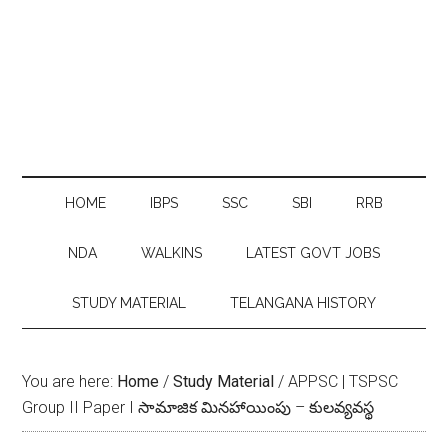
HOME
IBPS
SSC
SBI
RRB
NDA
WALKINS
LATEST GOVT JOBS
STUDY MATERIAL
TELANGANA HISTORY
You are here:
Home
/
Study Material
/
APPSC | TSPSC
Group II Paper I సామాజిక మినహాయింపు – కుల‌వ్య‌వ‌స్థ‌