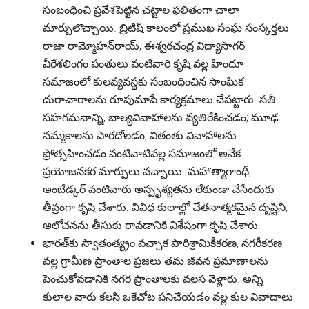
సంబంధించి ప్రవేశపెట్టిన చట్టాల ఫలితంగా చాలా
మార్పులొచ్చాయి. బ్రిటిష్ కాలంలో ప్రముఖ సంఘ సంస్కర్తలు
రాజా రామ్మోహన్‌రాయ్, ఈశ్వరచంద్ర విద్యాసాగర్,
వీరేశలింగం పంతులు వంటివారి కృషి వల్ల హిందూ
సమాజంలో కులవ్యవస్థకు సంబంధించిన సాంఘిక
దురాచారాలను రూపుమాపే కార్యక్రమాలు చేపట్టారు. సతీ
సహగమనాన్ని, బాల్యవివాహాలను వ్యతిరేకించడం; మూఢ
నమ్మకాలను పారదోలడం; వితంతు వివాహాలను
ప్రోత్సహించడం వంటివాటివల్ల సమాజంలో అనేక
ప్రయోజనకర మార్పులు వచ్చాయి. మహాత్మాగాంధీ,
అంబేడ్కర్ వంటివారు అస్పృశ్యతను లేకుండా చేసేందుకు
తీవ్రంగా కృషి చేశారు. వివిధ కులాల్లో చేతనాత్మకమైన దృష్టిని,
ఆలోచనను తీసుకు రావడానికి విశేషంగా కృషి చేశారు.
భారత్‌కు స్వాతంత్య్రం వచ్చాక పారిశ్రామికీకరణ, నగరీకరణ
వల్ల గ్రామీణ ప్రాంతాల ప్రజలు తమ జీవన ప్రమాణాలను
పెంచుకోవడానికి నగర ప్రాంతాలకు వలస వెళ్లారు. అన్ని
కులాల వారు కలసి ఒకేచోట పనిచేయడం వల్ల కుల వివాదాలు