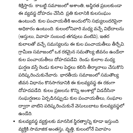
శిక్షిస్తారు. కాబట్టి సమాజంలో అశాంతి, అస్థిరత ప్రబలకుండా
ఈ వ్యవస్థ దోహదం చేసేది. ప్రతి కులానికి కులసంఘం
ఉంటుంది. కుల పంచాయతీకి అందులోని సభ్యులందరిపైనా
అధికారం ఉంటుంది. కులంలోనివారి మధ్య వచ్చే విభేదాలను
(ఆస్తులు, వివాహ సంబంధ తగవులు వంటివి), ఇతర
కులాలతో వచ్చే సమస్యలను ఈ కుల పంచాయతీలు తీర్చేవి.
గ్రామీణ సమాజంలో ఒక రకమైన సమతౌల్య జీవనం ఉండేలా
కుల పంచాయతీలు దోహదపడేవి. రెండు కులాల మధ్య
ఘర్షణ వస్తే రెండు కులాల పెద్దలు కలిసి తీర్మానాలు చేసుకొని
పరిష్కరించుకునేవారు. భారతీయ సమాజంలో సమతౌల్య
జీవన విధానం కొనసాగడానికి ఈ కులవ్యవస్థ ఈ రకంగా
దోహదపడేది. కులం ప్రజలను కొన్ని అంశాల్లో విడదీసినా
సంఘర్షణలు ఏర్పడినప్పుడు కుల పంచాయతీలు, సంఘాల
ద్వారా వాటిని పరిష్కరించుకునే వెసులుబాటు కులవ్యవస్థలో
ఉండేది.
కులవ్యవస్థ వ్యక్తులకు మానసిక స్థిరత్వాన్ని కూడా ఇస్తుంది.
వ్యక్తికి సామాజిక అంతస్తు, వృత్తి, కులంలోనే వివాహం