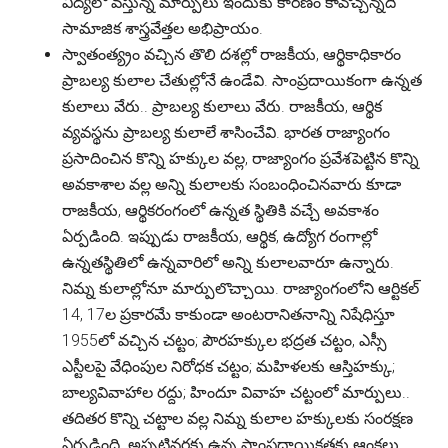
విద్యలో వస్తున్న మార్పులు ఇందుకు కారణం కావొచ్చన్నది
సామాజిక శాస్త్రవేత్తల అభిప్రాయం.
స్వాతంత్య్రం వచ్చిన తొలి దశల్లో రాజకీయ, ఆర్థికాధికారం
ప్రాబల్య కులాల చేతుల్లోనే ఉండేవి. సాంప్రదాయికంగా ఉన్నత
కులాలు వేరు.. ప్రాబల్య కులాలు వేరు. రాజకీయ, ఆర్థిక
వ్యవస్థను ప్రాబల్య కులాలే శాసించేవి. భారత రాజ్యాంగం
ప్రసాదించిన కొన్ని హక్కుల వల్ల, రాజ్యాంగం ప్రవేశపెట్టిన కొన్ని
అవకాశాల వల్ల అన్ని కులాలకు సంబంధించినవారు కూడా
రాజకీయ, ఆర్థికరంగంలో ఉన్నత స్థితికి వచ్చే అవకాశం
ఏర్పడింది. ఇప్పుడు రాజకీయ, ఆర్థిక, ఉద్యోగ రంగాల్లో
ఉన్నతస్థితిలో ఉన్నవారిలో అన్ని కులాలవారూ ఉన్నారు.
నిమ్న కులాల్లోనూ మార్పులొచ్చాయి. రాజ్యాంగంలోని ఆర్టికల్
14, 17ల ప్రకారమే కాకుండా అంటరానితనాన్ని నిషేధిస్తూ
1955లో వచ్చిన చట్టం; పౌరహక్కుల భద్రత చట్టం, ఎస్సీ
ఎస్టీలపై వేధింపుల నిరోధక చట్టం; మహిళలకు ఆస్తిహక్కు;
బాల్యవివాహాల రద్దు; హిందూ వివాహ చట్టంలో మార్పులు..
తదితర కొన్ని చట్టాల వల్ల నిమ్న కులాల హక్కులకు సంరక్షణ
ఏర్పడింది. అప్పటివరకు ఉన్న సాంప్రదాయికతకు ఆంక్షలు