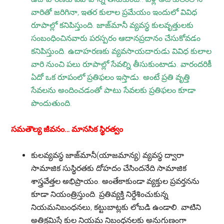
వారితో జరిగినా, ఇతర కులాల ప్రమేయం ఇందులో వివిధ
రూపాల్లో కనిపిస్తుంది. జాజ్‌మానీ వ్యవస్థ కులవృత్తులకు
సంబంధించినవారు పరస్పరం ఆదానప్రదానం చేసుకోవడం
కనిపిస్తుంది. ఉదాహరణకు వ్యవసాయదారుడు వివిధ కులాల
వారి నుంచి పలు రూపాల్లో సేవల్ని తీసుకుంటాడు. వారందరికీ
ఏదో ఒక రూపంలో ప్రతిఫలం ఇస్తాడు. అంటే ప్రతి వృత్తి
సేవలను అందించడంతో పాటు సేవలకు ప్రతిఫలం కూడా
పొందుతుంది.
సమతౌల్య జీవనం… మానసిక స్థిరత్వం
కులవ్యవస్థ జాజ్‌మానీ(యాజమాన్య) వ్యవస్థ ద్వారా
సామాజిక సుస్థిరతకు దోహదం చేసిందనేది సామాజిక
శాస్త్రవేత్తల అభిప్రాయం. అంతేకాకుండా వ్యక్తుల ప్రవర్తనను
కూడా నియంత్రిస్తుంది. ప్రతివ్యక్తి నిర్దేశించుకున్న
నియమనిబంధనలు, కట్టుబాట్లకు లోబడి ఉండాలి. వాటిని
అతిక్రమిస్తే కుల నియమ నిబంధనలకు అనుగుణంగా