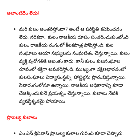
అలాంటిదేం లేదు!
మరి కులం అంతరిస్తోందా? అంటే ఆ పరిస్థితి కనిపించడం
లేదు. సరికదా.. కులం రాజకీయ రూపం సంతరించుకుంటోంది.
కులం రాజకీయ రంగంలో కీలకపాత్ర పోషిస్తోంది. కుల
సంఘాలు ఆయా సభ్యులను సంఘటితం చేస్తున్నాయి. కులం
వ్యక్తి పురోగతికి ఆటంకం కాదు. కానీ కులం కులసంఘాల
రూపంలో శక్తిగా అవతరిస్తోంది. ముఖ్యంగా దక్షిణభారతంలో
కులసంఘాలు విద్యాసంస్థల్ని, హాస్టళ్లను ప్రారంభిస్తున్నాయి.
సేవారంగంలోనూ ఉన్నాయి. రాజకీయ అధికారాన్ని కూడా
చేజిక్కించుకునే ప్రయత్నం చేస్తున్నాయి. కులాలు నేటికి
వ్యవస్థీకృతమై పోయాయి.
ప్రాబల్య కులాలు
ఎం.ఎన్.శ్రీనివాస్ ప్రాబల్య కులాల గురించి కూడా చెప్పారు.