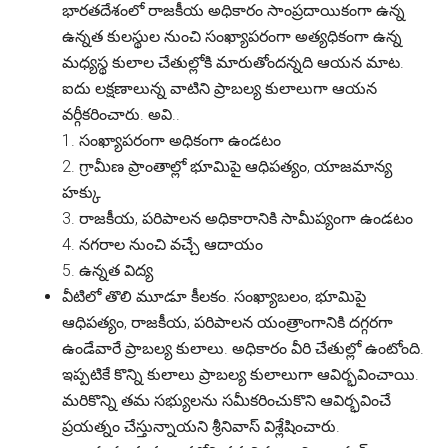
భారతదేశంలో రాజకీయ అధికారం సాంప్రదాయికంగా ఉన్న
ఉన్నత కులస్థుల నుంచి సంఖ్యాపరంగా అత్యధికంగా ఉన్న
మధ్యస్థ కులాల చేతుల్లోకి మారుతోందన్నది ఆయన మాట.
ఐదు లక్షణాలున్న వాటిని ప్రాబల్య కులాలుగా ఆయన
వర్గీకరించారు. అవి..
1. సంఖ్యాపరంగా అధికంగా ఉండటం
2. గ్రామీణ ప్రాంతాల్లో భూమిపై ఆధిపత్యం, యాజమాన్య
హక్కు
3. రాజకీయ, పరిపాలన అధికారానికి సామీప్యంగా ఉండటం
4. నగరాల నుంచి వచ్చే ఆదాయం
5. ఉన్నత విద్య
వీటిలో తొలి మూడూ కీలకం. సంఖ్యాబలం, భూమిపై
ఆధిపత్యం, రాజకీయ, పరిపాలన యంత్రాంగానికి దగ్గరగా
ఉండేవారే ప్రాబల్య కులాలు. అధికారం వీరి చేతుల్లో ఉంటోంది.
ఇప్పటికే కొన్ని కులాలు ప్రాబల్య కులాలుగా ఆవిర్భవించాయి.
మరికొన్ని తమ సభ్యులను సమీకరించుకొని ఆవిర్భవించే
ప్రయత్నం చేస్తున్నాయని శ్రీనివాస్ విశ్లేషించారు.