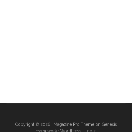
Copyright © 2026 ·
Magazine Pro Theme
on
Genesis
Framework
·
WordPress
·
Log in