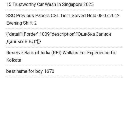
15 Trustworthy Car Wash In Singapore 2025
SSC Previous Papers CGL Tier I Solved Held 08.07.2012
Evening Shift-2
{"detail":[{"order":1009,"description":"Ошибка Записи
Данных В БД"}]}
Reserve Bank of India (RBI) Walkins For Experienced in
Kolkata
best name for boy 1670