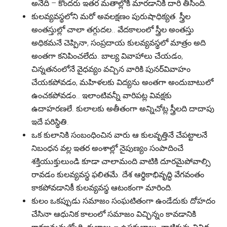
అనేది – కొందరు ఇతర మతాల్లోకి మారడానికి దారి తీసింది.
కులవ్యవస్థలోని మరో అవలక్షణం పురుషాధిక్యత. స్త్రీల
అంతస్తుల్లో చాలా తగ్గుదల.. వేదకాలంలో స్త్రీల అంతస్తు
అధికమనే చెప్పినా, సంప్రదాయ కులవ్యవస్థలో మాత్రం అది
అంతగా కనిపించలేదు. బాల్య వివాహాలు చేయడం,
చిన్నతనంలోనే వైధవ్యం వచ్చిన వారికి పునర్‌వివాహం
చేయకపోవడం, మహిళలకు విద్యను అంతగా అందుబాటులో
ఉంచకపోవడం.. ఇలాంటివన్నీ వారిపట్ల వివక్షకు
ఉదాహరణలే. కులాలకు అతీతంగా అన్నిచోట్ల స్త్రీలది దాదాపు
ఇదే పరిస్థితి.
ఒక కులానికి సంబంధించిన వారు ఆ కులవృత్తినే చేపట్టాలనే
నిబంధన వల్ల ఇతర అంశాల్లో నైపుణ్యం సంపాదించే
శక్తియుక్తులుండి కూడా చాలామంది వాటికి దూరమైపోవాల్సి
రావడం కులవ్యవస్థ ఫలితమే. దేశ ఆర్థికాభివృద్ధి వేగవంతం
కాకపోవడానికీ కులవ్యవస్థ ఆటంకంగా మారింది.
కులం ఒకప్పుడు సమాజం సంఘటితంగా ఉండేదుకు దోహదం
చేసినా ఆధునిక కాలంలో సమాజం విచ్ఛిన్నం కావడానికి