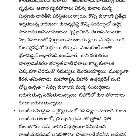
కారణమవుతోంది. కులాలు – ఉపకులాలు, వాటికున్న వివిధ
వృత్తులు, ఆచార వ్యవహారాలు విభిన్న కులాల మధ్య
ఘర్షణకు దారితీసే పరిస్థితులున్నాయి. కొన్ని కులాలకే ప్రత్యేక
అర్హతలున్న కారణంగా కులవ్యవస్థ కొన్ని సందర్భాల్లో ఆర్థిక,
సామాజిక అసమానతలను సృష్టించింది. ఈ అసమానతల
వల్ల సమాజంలో ఘర్షణలు మొదలయ్యాయి. సాంప్రదాయిక
కులవ్యవస్థలో ఘర్షణలు తక్కువ.. ఎందుకంటే అంతా
భూమిపైనే ఆధారపడి ఉండేవారు. కానీ నగరీకరణ,
పారిశ్రామికీకరణ తర్వాత వాటి ఫలాలు కొన్ని కులాలకే
ఎక్కువగా చేరడంతో సమస్యలు మొదలయ్యాయి. ముఖ్యంగా
కేరళ, తమిళనాడు, మహారాష్ట్ర, బిహార్, ఉత్తరప్రదేశ్ వంటి
చోట్ల ఉన్నత – నిమ్న కులాలకు మధ్య సంఘర్షణలు
జరుగుతున్న పరిస్థితులున్నాయి. బిహార్‌లో కుల పోరాటాలు
కూడా జరుగుతున్నాయి.
రాజకీయపరమైన అనైక్యత మరో సమస్యగా మారింది. కులం
రాజకీయ రంగంలో ప్రముఖపాత్రను పోషిస్తోంది. ప్రతి
కులంలోనూ తమ వారిని సభ్యులుగా సమీకరించి
రాజకీయపరమైన ఆధిపత్యాన్ని పొందాలనే పరిస్థితి ఆధునిక