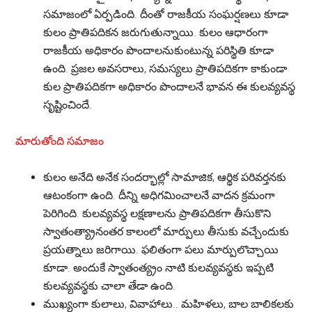
సమాజంలో ఏర్పడింది. దీంతో రాజకీయ సంఘర్షణలు కూడా
కులం ప్రాతిపదికన జరుగుతున్నాయి. కులం ఆధారంగా
రాజకీయ అధికారం పొందాలనుకుంటున్న పరిస్థితి కూడా
ఉంది. ప్రజల అవసరాలు, సమస్యలు ప్రాతిపదికగా కాకుండా
కుల ప్రాతిపదికగా అధికారం పొందాలనే భావన ఈ కులవ్యవస్థ
సృష్టించిందే.
మారుతోంది సమాజం
కులం అనేది అనేక సందర్భాల్లో సామాజిక, ఆర్థిక పరివర్తనకు
ఆటంకంగా ఉంది. దీన్ని అధిగమించాలనే వాదన క్రమంగా
పెరిగింది. కులవ్యవస్థ లక్షణాలను ప్రాతిపదికగా తీసుకొని
స్వాతంత్య్రానంతర కాలంలో మార్పులు తీసుకు వచ్చేందుకు
ప్రయత్నాలు జరిగాయి. ఫలితంగా పలు మార్పులొచ్చాయి
కూడా. అందుకే స్వాతంత్య్రం నాటి కులవ్యవస్థకు ఇప్పటి
కులవ్యవస్థకు చాలా తేడా ఉంది.
ముఖ్యంగా కులాలు, వివాహాలు.. మహిళలు, బాల బాలికలకు