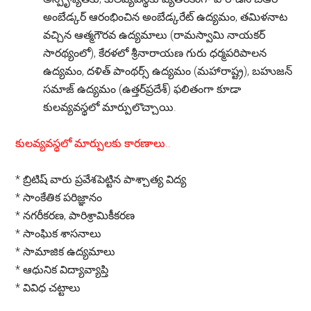
అంబేడ్కర్ ఆరంభించిన అంబేడ్కరేట్ ఉద్యమం, తమిళనాట
వచ్చిన ఆత్మగౌరవ ఉద్యమాలు (రామస్వామి నాయకర్
సారథ్యంలో), కేరళలో శ్రీనారాయణ గురు ధర్మపరిపాలన
ఉద్యమం, దళిత్ పాంథర్స్ ఉద్యమం (మహారాష్ట్ర), బహుజన్
సమాజ్ ఉద్యమం (ఉత్తర్‌ప్రదేశ్) ఫలితంగా కూడా
కులవ్యవస్థలో మార్పులొచ్చాయి.
కులవ్యవస్థలో మార్పులకు కారణాలు..
*
బ్రిటిష్ వారు ప్రవేశపెట్టిన పాశ్చాత్య విద్య
*
సాంకేతిక పరిజ్ఞానం
*
నగరీకరణ, పారిశ్రామికీకరణ
*
సాంఘిక శాసనాలు
*
సామాజిక ఉద్యమాలు
*
ఆధునిక విద్యావ్యాప్తి
*
వివిధ చట్టాలు