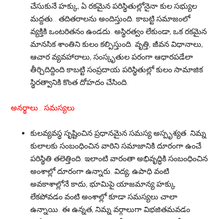
చేసుకునే హక్కు, ఏ రకమైన పరిస్థితుల్లోనైనా కుల సభ్యుల
మద్దతు.. తదితరాలను అందిస్తుంది. కాబట్టి సమాజంలో
వ్యక్తికి ఒంటరితనం ఉండదు. అస్థిరత్వం లేకుండా, ఒక రకమైన
మానసిక శాంతిని కులం కల్పిస్తుంది. వృత్తి, జీవన విధానాలు,
ఆచార వ్యవహారాలు, సంస్కృతుల పరంగా ఆధారపడేలా
తీర్చిదిద్దింది కాబట్టి సంప్రదాయ పరిస్థితుల్లో కులం సామాజిక
స్థిరత్వానికి కొంత దోహదం చేసింది.
అనర్థాలు.. సమస్యలు
కులవ్యవస్థ సృష్టించిన ప్రధానమైన సమస్య అస్పృశ్యత. నిమ్న
కులాలకు సంబంధించిన వారిని సమాజానికి దూరంగా ఉంచే
పరిస్థితి తలెత్తింది. ఇలాంటి వారంతా అభివృద్ధికి సంబంధించిన
అంశాల్లో దూరంగా ఉన్నారు. విద్య, ఉపాధి వంటి
అవకాశాల్లోనే కాదు, భూమిపై యాజమాన్య హక్కు
లేకపోవడం వంటి అంశాల్లో కూడా సమస్యలు చాలా
ఉన్నాయి. ఈ ఉన్నత, నిమ్న వర్గాలుగా విభజితమవడం