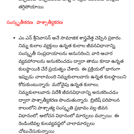
తగ్గిపోయాయి.
సంస్కృతీకరణ.. పాశ్చాత్యీకరణ
ఎం.ఎన్.శ్రీనివాసన్ అనే సామాజిక శాస్త్రవేత్త చెప్పిన ప్రకారం..
నిమ్న కులాల వ్యక్తులు ఉన్నత కులాల జీవనవిధానాన్ని,
సంస్కృతీ సంప్రదాయాలను అనుసరించి, వారి ఆచార
వ్యవహారాలను అనుకరించడం ద్వారా తాము కూడా ఉన్నత
కులస్థాయికి చేరే ప్రయత్నం చేశారు. ఈ ప్రక్రియలో భాగంగా
ఇప్పుడు చాలామంది నిమ్నకులాలవారు ఉన్నత కులస్థాయిని
కోరుకుంటున్నారు. మరోవైపు ఉన్నత కులాలు,
నిమ్నకులాలవారు విదేశీ జీవనవిధానాన్ని అనుకరించడం
ద్వారా పాశ్చాత్యీకరణ పొందుతున్నారు. బ్రిటిష్ పరిపాలన
కాలంలోని పాశ్చాత్య సంస్కృతి ప్రభావం వల్ల జీవన
విధానంలో, ఆలోచన విధానంలో మార్పులు వచ్చాయి. ఈ
రెండింటివల్ల కులవ్యవస్థలో చాలామార్పులు
చోటుచేసుకున్నాయి.