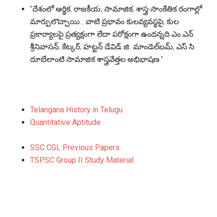
”దేశంలో ఆర్థిక, రాజకీయ, సామాజిక, శాస్త్ర-సాంకేతిక రంగాల్లో
మార్పులొచ్చాయి.. వాటి ప్రభావం కులవ్యవస్థపై, కుల
ప్రకార్యాలపై ప్రత్యక్షంగా లేదా పరోక్షంగా ఉందన్నది ఎం.ఎన్.
శ్రీనివాసన్, కేట్కర్, హట్టన్ డేవిడ్ జి. మాండెల్‌బమ్, ఎస్.సి.
దూబేలాంటి సామాజిక శాస్త్రవేత్తల అభిభాషణ.”
Telangana History in Telugu
Quantitative Aptitude
SSC CGL Previous Papers
TSPSC Group II Study Material