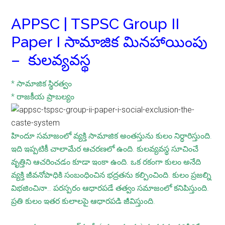
APPSC | TSPSC Group II
Paper I సామాజిక మినహాయింపు
– కుల‌వ్య‌వ‌స్థ‌
* సామాజిక స్థిరత్వం
* రాజకీయ ప్రాబల్యం
హిందూ సమాజంలో వ్యక్తి సామాజిక అంతస్తును కులం నిర్ధారిస్తుంది.
ఇది ఇప్పటికీ చాలామేర ఆచరణలో ఉంది. కులవ్యవస్థ సూచించే
వృత్తిని ఆచరించడం కూడా ఇంకా ఉంది. ఒక రకంగా కులం అనేది
వ్యక్తి జీవనోపాధికి సంబంధించిన భద్రతను కల్పించింది. కులం ప్రజల్ని
విభజించినా.. పరస్పరం ఆధారపడే తత్వం సమాజంలో కనిపిస్తుంది.
ప్రతి కులం ఇతర కులాలపై ఆధారపడి జీవిస్తుంది.