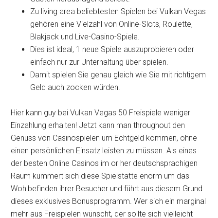
Zu living area beliebtesten Spielen bei Vulkan Vegas
gehören eine Vielzahl von Online-Slots, Roulette,
Blakjack und Live-Casino-Spiele.
Dies ist ideal, 1 neue Spiele auszuprobieren oder
einfach nur zur Unterhaltung über spielen.
Damit spielen Sie genau gleich wie Sie mit richtigem
Geld auch zocken würden.
Hier kann guy bei Vulkan Vegas 50 Freispiele weniger
Einzahlung erhalten! Jetzt kann man throughout den
Genuss von Casinospielen um Echtgeld kommen, ohne
einen persönlichen Einsatz leisten zu müssen. Als eines
der besten Online Casinos im or her deutschsprachigen
Raum kümmert sich diese Spielstätte enorm um das
Wohlbefinden ihrer Besucher und führt aus diesem Grund
dieses exklusives Bonusprogramm. Wer sich ein marginal
mehr aus Freispielen wünscht, der sollte sich vielleicht