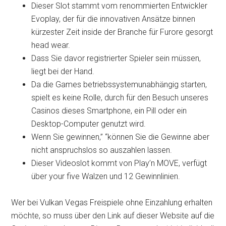
Dieser Slot stammt vom renommierten Entwickler
Evoplay, der für die innovativen Ansätze binnen
kürzester Zeit inside der Branche für Furore gesorgt
head wear.
Dass Sie davor registrierter Spieler sein müssen,
liegt bei der Hand.
Da die Games betriebssystemunabhängig starten,
spielt es keine Rolle, durch für den Besuch unseres
Casinos dieses Smartphone, ein Pill oder ein
Desktop-Computer genutzt wird.
Wenn Sie gewinnen,” “können Sie die Gewinne aber
nicht anspruchslos so auszahlen lassen.
Dieser Videoslot kommt von Play’n MOVE, verfügt
über your five Walzen und 12 Gewinnlinien.
Wer bei Vulkan Vegas Freispiele ohne Einzahlung erhalten
möchte, so muss über den Link auf dieser Website auf die