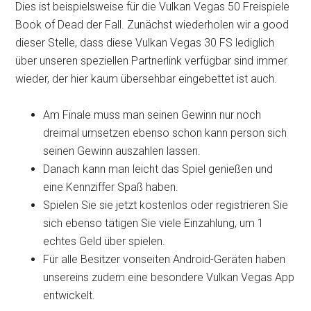
Dies ist beispielsweise für die Vulkan Vegas 50 Freispiele
Book of Dead der Fall. Zunächst wiederholen wir a good
dieser Stelle, dass diese Vulkan Vegas 30 FS lediglich
über unseren speziellen Partnerlink verfügbar sind immer
wieder, der hier kaum übersehbar eingebettet ist auch.
Am Finale muss man seinen Gewinn nur noch
dreimal umsetzen ebenso schon kann person sich
seinen Gewinn auszahlen lassen.
Danach kann man leicht das Spiel genießen und
eine Kennziffer Spaß haben.
Spielen Sie sie jetzt kostenlos oder registrieren Sie
sich ebenso tätigen Sie viele Einzahlung, um 1
echtes Geld über spielen.
Für alle Besitzer vonseiten Android-Geräten haben
unsereins zudem eine besondere Vulkan Vegas App
entwickelt.