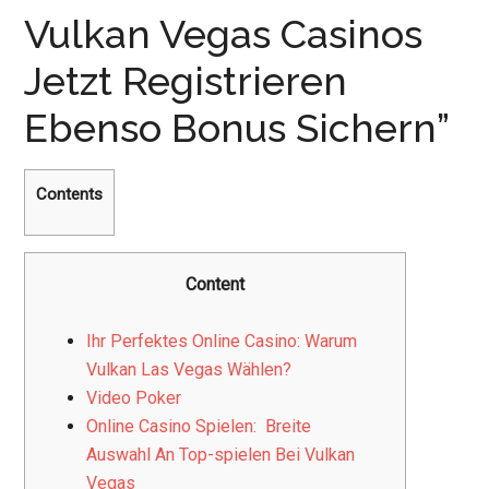
Vulkan Vegas Casinos
Jetzt Registrieren
Ebenso Bonus Sichern”
Contents
Content
Ihr Perfektes Online Casino: Warum
Vulkan Las Vegas Wählen?
Video Poker
Online Casino Spielen: Breite
Auswahl An Top-spielen Bei Vulkan
Vegas