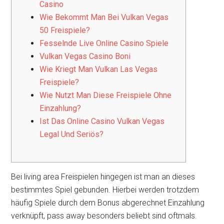
Casino
Wie Bekommt Man Bei Vulkan Vegas
50 Freispiele?
Fesselnde Live Online Casino Spiele
Vulkan Vegas Casino Boni
Wie Kriegt Man Vulkan Las Vegas
Freispiele?
Wie Nutzt Man Diese Freispiele Ohne
Einzahlung?
Ist Das Online Casino Vulkan Vegas
Legal Und Seriös?
Bei living area Freispielen hingegen ist man an dieses
bestimmtes Spiel gebunden. Hierbei werden trotzdem
häufig Spiele durch dem Bonus abgerechnet Einzahlung
verknüpft, pass away besonders beliebt sind oftmals.