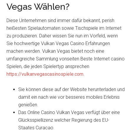
Vegas Wählen?
Diese Unternehmen sind immer dafür bekannt, perish
heißesten Spielautomaten sowie Tischspiele im Internet
zu produzieren. Daher wissen Sie nun im Vorfeld, wenn
Sie hochwertige Vulkan Vegas Casino Erfahrungen
machen werden. Vulkan Vegas bietet noch eine
umfangreiche Sammlung vonseiten Beste Internet casino
Spielen, die jeden Spielertyp ansprechen
https://vulkanvegascasinospiele.com
.
Sie können diese auf der Website herunterladen und
damit ein nach wie vor besseres mobiles Erlebnis
genießen.
Das Online Casino Vulkan Vegas verfügt über eine
Glücksspiellizenz welcher Regierung des EU-
Staates Curacao.