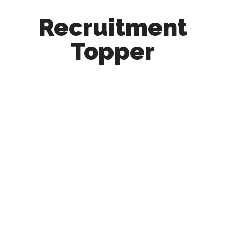
Recruitment
Topper