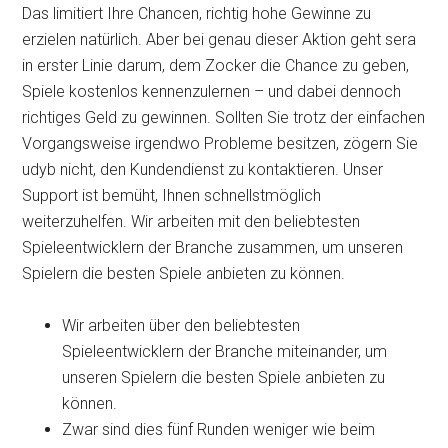
Das limitiert Ihre Chancen, richtig hohe Gewinne zu
erzielen natürlich. Aber bei genau dieser Aktion geht sera
in erster Linie darum, dem Zocker die Chance zu geben,
Spiele kostenlos kennenzulernen – und dabei dennoch
richtiges Geld zu gewinnen. Sollten Sie trotz der einfachen
Vorgangsweise irgendwo Probleme besitzen, zögern Sie
udyb nicht, den Kundendienst zu kontaktieren. Unser
Support ist bemüht, Ihnen schnellstmöglich
weiterzuhelfen. Wir arbeiten mit den beliebtesten
Spieleentwicklern der Branche zusammen, um unseren
Spielern die besten Spiele anbieten zu können.
Wir arbeiten über den beliebtesten
Spieleentwicklern der Branche miteinander, um
unseren Spielern die besten Spiele anbieten zu
können.
Zwar sind dies fünf Runden weniger wie beim