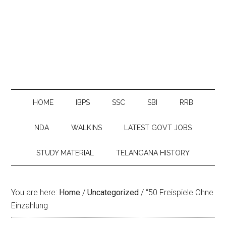
HOME
IBPS
SSC
SBI
RRB
NDA
WALKINS
LATEST GOVT JOBS
STUDY MATERIAL
TELANGANA HISTORY
You are here:
Home
/
Uncategorized
/
“50 Freispiele Ohne
Einzahlung