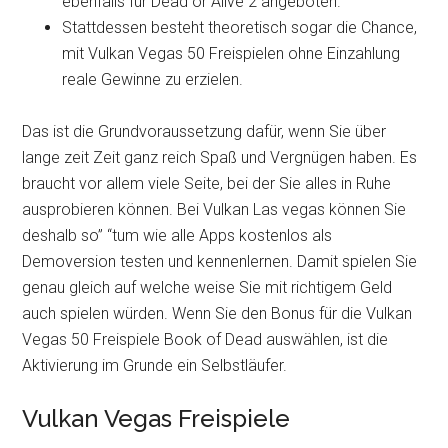
ebenfalls für Dead or Alive 2 angeboten.
Stattdessen besteht theoretisch sogar die Chance,
mit Vulkan Vegas 50 Freispielen ohne Einzahlung
reale Gewinne zu erzielen.
Das ist die Grundvoraussetzung dafür, wenn Sie über
lange zeit Zeit ganz reich Spaß und Vergnügen haben. Es
braucht vor allem viele Seite, bei der Sie alles in Ruhe
ausprobieren können. Bei Vulkan Las vegas können Sie
deshalb so” “tum wie alle Apps kostenlos als
Demoversion testen und kennenlernen. Damit spielen Sie
genau gleich auf welche weise Sie mit richtigem Geld
auch spielen würden. Wenn Sie den Bonus für die Vulkan
Vegas 50 Freispiele Book of Dead auswählen, ist die
Aktivierung im Grunde ein Selbstläufer.
Vulkan Vegas Freispiele