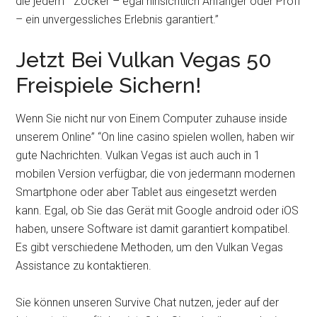
die jedem” “Zocker – egal hinsichtlich Anfänger oder Profi
– ein unvergessliches Erlebnis garantiert.”
Jetzt Bei Vulkan Vegas 50
Freispiele Sichern!
Wenn Sie nicht nur von Einem Computer zuhause inside
unserem Online” “On line casino spielen wollen, haben wir
gute Nachrichten. Vulkan Vegas ist auch auch in 1
mobilen Version verfügbar, die von jedermann modernen
Smartphone oder aber Tablet aus eingesetzt werden
kann. Egal, ob Sie das Gerät mit Google android oder iOS
haben, unsere Software ist damit garantiert kompatibel.
Es gibt verschiedene Methoden, um den Vulkan Vegas
Assistance zu kontaktieren.
Sie können unseren Survive Chat nutzen, jeder auf der