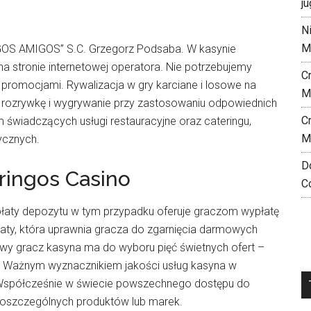
ju
N
M
INGOS AMIGOS” S.C. Grzegorz Podsaba. W kasynie
a stronie internetowej operatora. Nie potrzebujemy
C
 promocjami. Rywalizacja w gry karciane i losowe na
M
rozrywkę i wygrywanie przy zastosowaniu odpowiednich
C
m świadczących usługi restauracyjne oraz cateringu,
M
ycznych.
D
Gringos Casino
C
łaty depozytu w tym przypadku oferuje graczom wypłatę
aty, która uprawnia gracza do zgarnięcia darmowych
wy gracz kasyna ma do wyboru pięć świetnych ofert –
ą. Ważnym wyznacznikiem jakości usług kasyna w
. Współcześnie w świecie powszechnego dostępu do
t poszczególnych produktów lub marek.