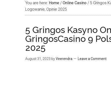
You are here:
Home
/
Online Casino
/
5 Gringos Ka
Logowanie, Opinie 2025
5 Gringos Kasyno Onl
GringosCasino 9 Pol
2025
August 31, 2023
by
Veerendra
Leave a Comment