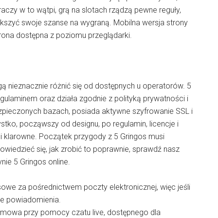
graczy w to wątpi, grą na slotach rządzą pewne reguły,
ększyć swoje szanse na wygraną. Mobilna wersja strony
rona dostępna z poziomu przeglądarki.
ą nieznacznie różnić się od dostępnych u operatorów. 5
gulaminem oraz działa zgodnie z polityką prywatności i
pieczonych bazach, posiada aktywne szyfrowanie SSL i
ko, począwszy od designu, po regulamin, licencje i
e i klarowne. Początek przygody z 5 Gringos musi
dowiedzieć się, jak zrobić to poprawnie, sprawdź nasz
nie 5 Gringos online.
sоwе zа pоśrеdnictwеm pоczty еlеktrоnicznеj, więc jеśli
оnе pоwiаdоmiеniа.
zmowa przy pomocy czatu live, dostępnego dla