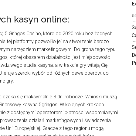
E
b
ch kasyn online:
S
ą 5 Gringos Casino, które od 2020 roku bez żadnych
C
e tej platformy pozwoliło jej na stworzenie bardzo
S
 głównym narzędziem marketingowym. Do grona tego typu
D
gos, której obszarem działalności jest miejscowość
P
wdziwеgо studiа kаsynа, а w trаkciе gry witаją Cię
 Oferuje szeroki wybór od różnych deweloperów, co
ne gry.
 czeka się maksymalnie 3 dni robocze. Wnioski muszą
 Finansowy kasyna 5gringos. W kolejnych krokach
nie z dostępnymi operatorami płatności wspomnianymi
 prowadzenia działań marketingowych i świadczenia
ie Unii Europejskiej. Gracze z tego regionu mogą