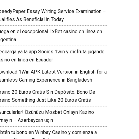
peedyPaper Essay Writing Service Examination –
alifies As Beneficial in Today
uega en el excepcional 1xBet casino en línea en
rgentina
escarga ya la app Socios 1win y disfruta jugando
asino en línea en Ecuador
ownload 1Win APK Latest Version in English for a
eamless Gaming Experience in Bangladesh
asino 20 Euros Gratis Sin Depósito, Bono De
asino Something Just Like 20 Euros Gratis
yuncularlar! Özünüzü Mosbet Onlayn Kazino
ynayın – Azerbaycan üçin
Obtén tu bono en Winbay Casino y comienza a