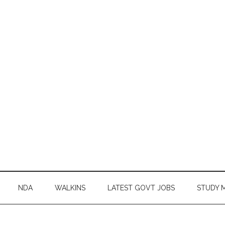
NDA
WALKINS
LATEST GOVT JOBS
STUDY 