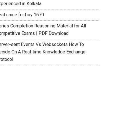
xperienced in Kolkata
est name for boy 1670
eries Completion Reasoning Material for All
ompetitive Exams | PDF Download
erver-sent Events Vs Websockets How To
ecide On A Real-time Knowledge Exchange
rotocol