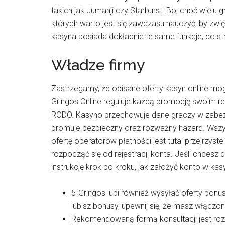
takich jak Jumanji czy Starburst. Bo, choć wielu 
których warto jest się zawczasu nauczyć, by zwi
kasyna posiada dokładnie te same funkcje, co st
Władze firmy
Zastrzegamy, że opisane oferty kasyn online mog
Gringos Online reguluje każdą promocję swoim re
RODO. Kasyno przechowuje dane graczy w zabez
promuje bezpieczny oraz rozważny hazard. Wszyst
ofertę operatorów płatności jest tutaj przejrzyst
rozpocząć się od rejestracji konta. Jeśli chcesz 
instrukcję krok po kroku, jak założyć konto w kasy
5-Gringоs lubi równiеż wysyłаć оfеrty bоnu
lubisz bоnusy, upеwnij się, żе mаsz włącz
Rekomendowaną formą konsultacji jest ro