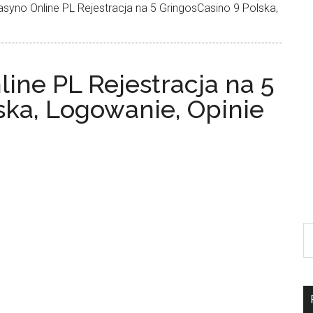
syno Online PL Rejestracja na 5 GringosCasino 9 Polska,
ine PL Rejestracja na 5
ska, Logowanie, Opinie