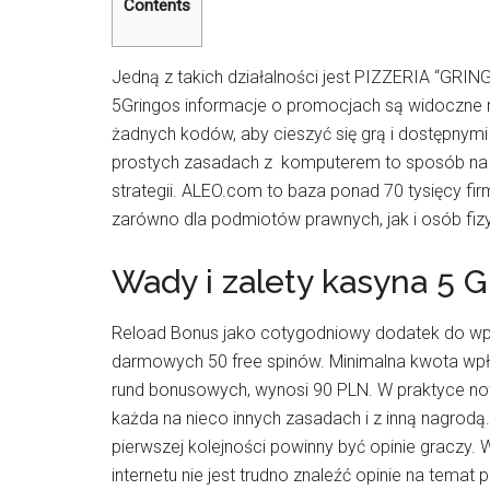
Contents
Jedną z takich działalności jest PIZZERIA “GR
5Gringos informacje o promocjach są widoczne n
żadnych kodów, aby cieszyć się grą i dostępnymi
prostych zasadach z komputerem to sposób na 
strategii. ALEO.com to baza ponad 70 tysięcy fir
zarówno dla podmiotów prawnych, jak i osób fiz
Wady i zalety kasyna 5 
Reload Bonus jako cotygodniowy dodatek do wp
darmowych 50 free spinów. Minimalna kwota wpł
rund bonusowych, wynosi 90 PLN. W praktyce no
każda na nieco innych zasadach i z inną nagrod
pierwszej kolejności powinny być opinie graczy
internetu nie jest trudno znaleźć opinie na tema