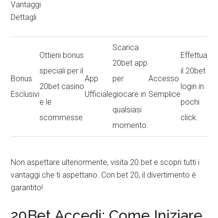
Vantaggi
Dettagli
Scarica
Ottieni bonus
Effettua
20bet app
speciali per il
il 20bet
Bonus
App
per
Accesso
20bet casino
login in
Esclusivi
Ufficiale
giocare in
Semplice
e le
pochi
qualsiasi
scommesse.
click.
momento.
Non aspettare ulteriormente, visita 20 bet e scopri tutti i
vantaggi che ti aspettano. Con bet 20, il divertimento è
garantito!
20Bet Accedi: Come Iniziare