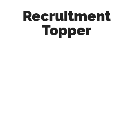
Recruitment
Topper