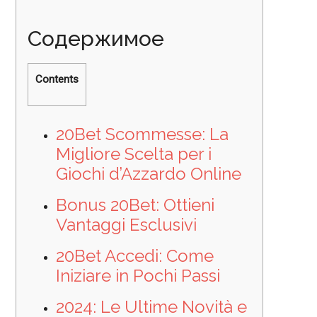
Содержимое
Contents
20Bet Scommesse: La
Migliore Scelta per i
Giochi d’Azzardo Online
Bonus 20Bet: Ottieni
Vantaggi Esclusivi
20Bet Accedi: Come
Iniziare in Pochi Passi
2024: Le Ultime Novità e