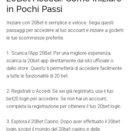
in Pochi Passi
Iniziare con 20Bet è semplice e veloce. Segui questi
passaggi per accedere al tuo account e iniziare a goderti
le tue scommesse preferite.
1. Scarica l’App 20Bet: Per una migliore esperienza,
scarica la 20bet app direttamente dal sito ufficiale o
dallo store. Questo ti permetterà di accedere facilmente
a tutte le funzionalità di 20 bet.
2. Registrati o Accedi: Se sei già registrato, usa il tuo
bet20 login per accedere. Se non hai un account,
completa la registrazione per ottenere il tuo 20bet login.
3. Esplora il 20Bet Casino: Dopo aver effettuato il 20bet
login, scopri il mondo del 20bet casino e delle