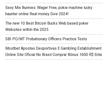
Sexy Mix Bunnies: Wager Free, pokie machine lucky
haunter online Real money Give 2024!
The new 10 Best Bitcoin Bucks Web based poker
Websites within the 2025
SBI PO/MT Probationary Officers Practice Tests
Mostbet Apostas Desportivas E Gambling Establishment
Online Site Oficial No Brasil Comprar Bônus 1600 R$ Enta