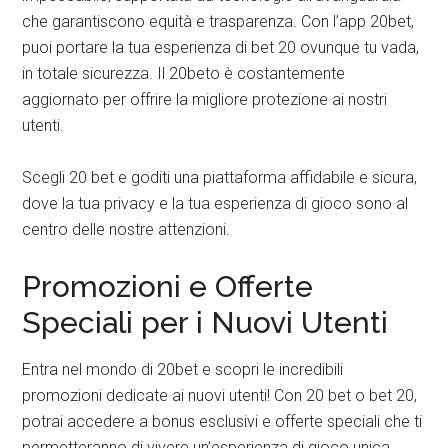
che garantiscono equità e trasparenza. Con l’app 20bet,
puoi portare la tua esperienza di bet 20 ovunque tu vada,
in totale sicurezza. Il 20beto è costantemente
aggiornato per offrire la migliore protezione ai nostri
utenti.
Scegli 20 bet e goditi una piattaforma affidabile e sicura,
dove la tua privacy e la tua esperienza di gioco sono al
centro delle nostre attenzioni.
Promozioni e Offerte
Speciali per i Nuovi Utenti
Entra nel mondo di 20bet e scopri le incredibili
promozioni dedicate ai nuovi utenti! Con 20 bet o bet 20,
potrai accedere a bonus esclusivi e offerte speciali che ti
permetteranno di vivere un’esperienza di gioco unica.