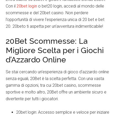
Con il
20bet login
o bet20 login, accedi al mondo delle
scommesse e del 20bet casino. Non perdere
l’opportunità di vivere l’esperienza unica di 20 bet e bet
20. 20beto ti aspetta per un’avventura indimenticabile!
20Bet Scommesse: La
Migliore Scelta per i Giochi
d’Azzardo Online
Se stai cercando un’esperienza di gioco d’azzardo online
senza eguali, 20Bet è la scelta perfetta. Con una vasta
gamma di opzioni, tra cui 20bet casino, scommesse
sportive e molto altro, 20Bet offre un ambiente sicuro e
divertente per tutti i giocatori.
20bet login: Accesso semplice e veloce per iniziare