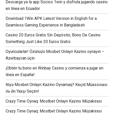
Descarga ya la app Socios 1win y disfruta jugando casino
en línea en Ecuador
Download 1Win APK Latest Version in English for a
Seamless Gaming Experience in Bangladesh
Casino 20 Euros Gratis Sin Depósito, Bono De Casino
Something Just Like 20 Euros Gratis
Oyuncularlar! Özünüzü Mosbet Onlayn Kazino oynayın –
Azerbaycan üçin
¡Obtén tu bono en Winbay Casino y comienza a jugar en
línea en España!
Niyə Mosbet Onlayn Kazino Oynamaq? Keçid Müassisası
ilə Ən Yaxşı Seçim!
Crazy Time Oynaq: Mostbet Onlayn Kazino Müzakirasi
Crazy Time Oynaq: Mostbet Onlayn Kazino Müzakirasi