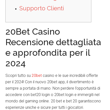
Supporto Clienti
20Bet Casino
Recensione dettagliata
e approfondita per il
2024
Scopri tutto su
20bet
casino e le sue incredibili offerte
per il 2024! Con il nuovo 20bet app, il divertimento è
sempre a portata di mano. Non perdere l’opportunità di
accedere con bet20 login o 20bet login e immergiti nel
mondo del gaming online. 20 bet e bet 20 garantiscono
esperienze uniche e sicure per tutti i giocatori.