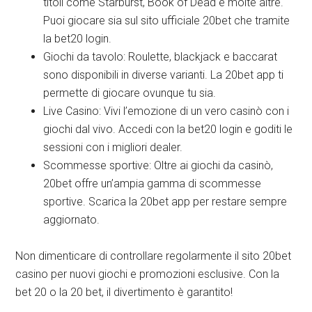
titoli come Starburst, Book of Dead e molte altre.
Puoi giocare sia sul sito ufficiale 20bet che tramite
la bet20 login.
Giochi da tavolo: Roulette, blackjack e baccarat
sono disponibili in diverse varianti. La 20bet app ti
permette di giocare ovunque tu sia.
Live Casino: Vivi l’emozione di un vero casinò con i
giochi dal vivo. Accedi con la bet20 login e goditi le
sessioni con i migliori dealer.
Scommesse sportive: Oltre ai giochi da casinò,
20bet offre un’ampia gamma di scommesse
sportive. Scarica la 20bet app per restare sempre
aggiornato.
Non dimenticare di controllare regolarmente il sito 20bet
casino per nuovi giochi e promozioni esclusive. Con la
bet 20 o la 20 bet, il divertimento è garantito!