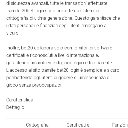
di sicurezza avanzati, tutte le transazioni effettuate
tramite 20bet login sono protette da sistemi di
crittografia di ultima generazione. Questo garantisce che
i dati personali e finanziari degli utenti rimangano al
sicuro.
Inoltre, bet20 collabora solo con fornitori di software
certificati e riconosciuti a livello internazionale,
garantendo un ambiente di gioco equo e trasparente.
L’accesso al sito tramite bet20 login è semplice e sicuro,
permettendo agli utenti di godere di un’esperienza di
gioco senza preoccupazioni.
Caratteristica
Dettaglio
Crittografia
Certificati e
Funzio