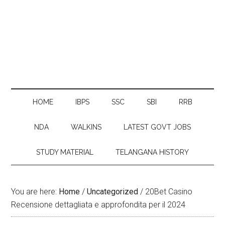
HOME
IBPS
SSC
SBI
RRB
NDA
WALKINS
LATEST GOVT JOBS
STUDY MATERIAL
TELANGANA HISTORY
You are here:
Home
/
Uncategorized
/
20Bet Casino
Recensione dettagliata e approfondita per il 2024