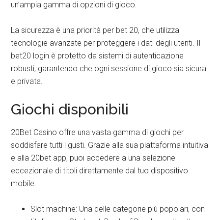
un’ampia gamma di opzioni di gioco.
La sicurezza è una priorità per bet 20, che utilizza
tecnologie avanzate per proteggere i dati degli utenti. Il
bet20 login è protetto da sistemi di autenticazione
robusti, garantendo che ogni sessione di gioco sia sicura
e privata.
Giochi disponibili
20Bet Casino offre una vasta gamma di giochi per
soddisfare tutti i gusti. Grazie alla sua piattaforma intuitiva
e alla 20bet app, puoi accedere a una selezione
eccezionale di titoli direttamente dal tuo dispositivo
mobile.
Slot machine: Una delle categorie più popolari, con