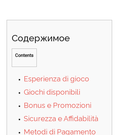
Содержимое
Contents
Esperienza di gioco
Giochi disponibili
Bonus e Promozioni
Sicurezza e Affidabilità
Metodi di Pagamento