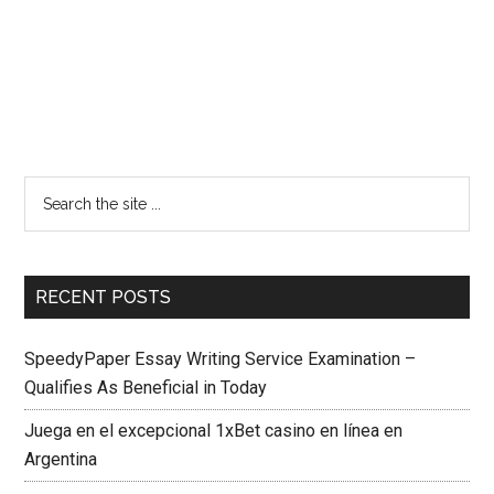
RECENT POSTS
SpeedyPaper Essay Writing Service Examination –
Qualifies As Beneficial in Today
Juega en el excepcional 1xBet casino en línea en
Argentina