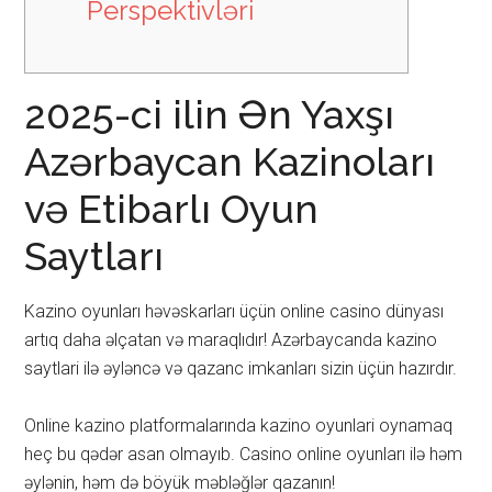
Perspektivləri
2025-ci ilin Ən Yaxşı
Azərbaycan Kazinoları
və Etibarlı Oyun
Saytları
Kazino oyunları həvəskarları üçün online casino dünyası
artıq daha əlçatan və maraqlıdır! Azərbaycanda kazino
saytlari ilə əyləncə və qazanc imkanları sizin üçün hazırdır.
Online kazino platformalarında kazino oyunlari oynamaq
heç bu qədər asan olmayıb. Casino online oyunları ilə həm
əylənin, həm də böyük məbləğlər qazanın!