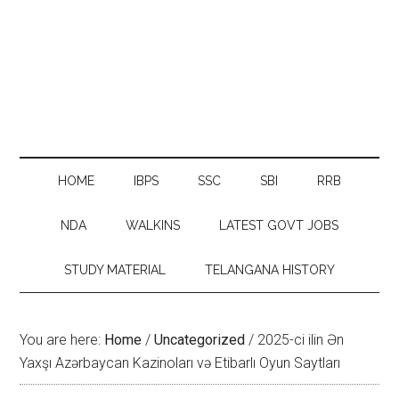
HOME
IBPS
SSC
SBI
RRB
NDA
WALKINS
LATEST GOVT JOBS
STUDY MATERIAL
TELANGANA HISTORY
You are here:
Home
/
Uncategorized
/
2025-ci ilin Ən
Yaxşı Azərbaycan Kazinoları və Etibarlı Oyun Saytları