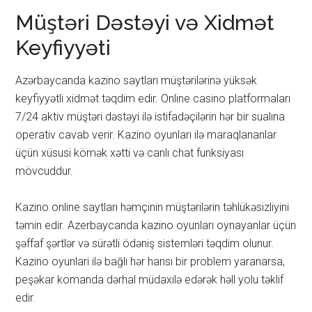
Müştəri Dəstəyi və Xidmət
Keyfiyyəti
Azərbaycanda kazino saytları müştərilərinə yüksək
keyfiyyətli xidmət təqdim edir. Online casino platformaları
7/24 aktiv müştəri dəstəyi ilə istifadəçilərin hər bir sualına
operativ cavab verir. Kazino oyunları ilə maraqlananlar
üçün xüsusi kömək xətti və canlı chat funksiyası
mövcuddur.
Kazino online saytları həmçinin müştərilərin təhlükəsizliyini
təmin edir. Azerbaycanda kazino oyunları oynayanlar üçün
şəffaf şərtlər və sürətli ödəniş sistemləri təqdim olunur.
Kazino oyunlari ilə bağlı hər hansı bir problem yaranarsa,
peşəkar komanda dərhal müdaxilə edərək həll yolu təklif
edir.