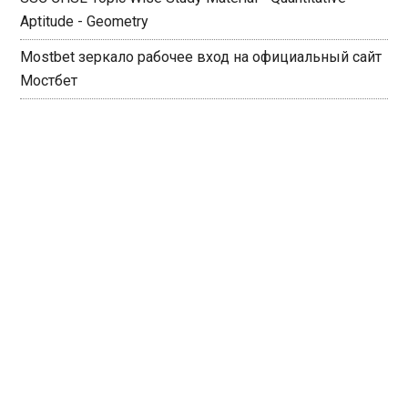
Aptitude - Geometry
Mostbet зеркало рабочее вход на официальный сайт
Мостбет