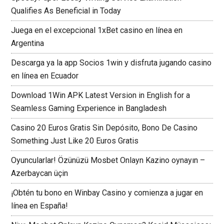
Qualifies As Beneficial in Today
Juega en el excepcional 1xBet casino en línea en
Argentina
Descarga ya la app Socios 1win y disfruta jugando casino
en línea en Ecuador
Download 1Win APK Latest Version in English for a
Seamless Gaming Experience in Bangladesh
Casino 20 Euros Gratis Sin Depósito, Bono De Casino
Something Just Like 20 Euros Gratis
Oyuncularlar! Özünüzü Mosbet Onlayn Kazino oynayın –
Azerbaycan üçin
¡Obtén tu bono en Winbay Casino y comienza a jugar en
línea en España!