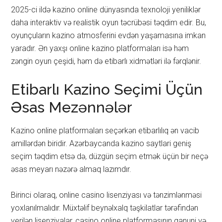
2025-ci ildə kazino online dünyasında texnoloji yeniliklər
daha interaktiv və realistik oyun təcrübəsi təqdim edir. Bu,
oyunçuların kazino atmosferini evdən yaşamasına imkan
yaradır. Ən yaxşı online kazino platformaları isə həm
zəngin oyun çeşidi, həm də etibarlı xidmətləri ilə fərqlənir.
Etibarlı Kazino Seçimi Üçün
Əsas Mezənnələr
Kazino online platformaları seçərkən etibarlılıq ən vacib
amillərdən biridir. Azərbaycanda kazino saytlari geniş
seçim təqdim etsə də, düzgün seçim etmək üçün bir neçə
əsas meyarı nəzərə almaq lazımdır.
Birinci olaraq, online casino lisenziyası və tənzimlənməsi
yoxlanılmalıdır. Müxtəlif beynəlxalq təşkilatlar tərəfindən
verilən lisenziyalar, casino online platformasının qanuni və