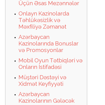
Üçün Əsas Mezənnələr
Onlayn Kazinolarda
Təhlükəsizlik və
Məxfiliyə Zəmanət
Azərbaycan
Kazinolarında Bonuslar
və Promosyonlar
Mobil Oyun Tətbiqləri və
Onların İstifadəsi
Müştəri Dəstəyi və
Xidmət Keyfiyyəti
Azərbaycan
Kazinolarının Gələcək