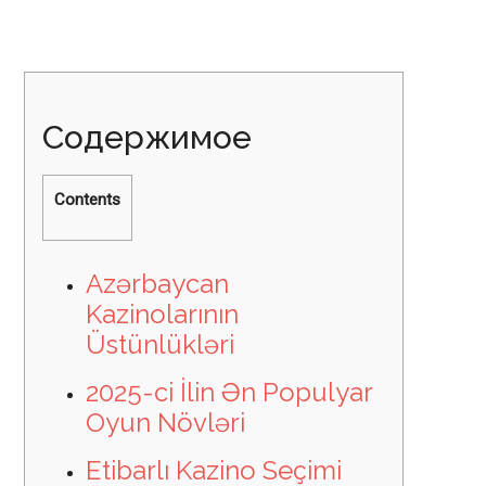
Содержимое
Contents
Azərbaycan
Kazinolarının
Üstünlükləri
2025-ci İlin Ən Populyar
Oyun Növləri
Etibarlı Kazino Seçimi