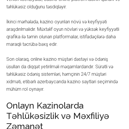
təhlükəsiz olduğunu təsdiqləyir.
İkinci mərhələdə, kazino oyunları növü və keyfiyyəti
araşdırılmalıdır. Müxtəlif oyun növləri və yüksək keyfiyyətli
qrafika ilə təmin olunan platformalar, istifadəçilərə daha
maraqlı təcrübə bəxş edir.
Son olaraq, online kazino müştəri dəstəyi və ödəniş
üsulları da diqqət yetirilməli məqamlardandır. Sürətli və
təhlükəsiz ödəniş sistemləri, həmçinin 24/7 müştəri
xidməti, etibarlı azerbaycanda kazino saytlari seçimində
mühüm rol oynayır.
Onlayn Kazinolarda
Təhlükəsizlik və Məxfiliyə
Zəmanət