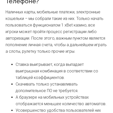
Телефоне?
Наличных карты, мобильные платежи, электронные
кошельки – мы собрали такие из них. Только начать
пользоваться функционалом 1 xBet казино, все
игроки может пройти процесс регистрации либо
авторизации. После этого, важным пунктом является
пополнение личная счета, чтобы а дальнейшем играть
а слоты, рулетку только прочие игры.
Ставка выигрывает, когда выпадает
выигрышная комбинация в соответствии со
таблицей коэффициентов.
Скачивать только устанавливать
дополнительное ПО не требуется.
А браузере на мобильных устройствах
отображается меньшее количество автоматов.
Усовершенство удобства пользователей них