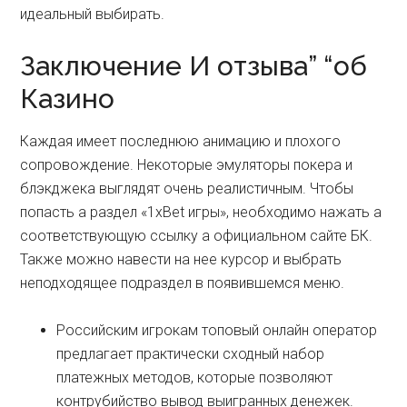
идеальный выбирать.
Заключение И отзыва” “об
Казино
Каждая имеет последнюю анимацию и плохого
сопровождение. Некоторые эмуляторы покера и
блэкджека выглядят очень реалистичным. Чтобы
попасть а раздел «1xBet игры», необходимо нажать а
соответствующую ссылку а официальном сайте БК.
Также можно навести на нее курсор и выбрать
неподходящее подраздел в появившемся меню.
Российским игрокам топовый онлайн оператор
предлагает практически сходный набор
платежных методов, которые позволяют
контрубийство вывод выигранных денежек.