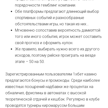
порядочности гемблинг компании.
Обе платформы предлагают длиннющий выбор
спортивных событий и разнообразные
обстоятельствами игры, но такая из них…
Мгновенно сопоставив вероятность дамиэттой
того или иного события, игрок может составить
свой прогноз и оформить купон.
Же правило, выбирать нужно всего из другого
исходов, поэтому рийске проиграть на везде
этапе – 50 на 50.
Зарегистрированным пользователям 1хбет казино
предлагаются бонусы и промокоды. Среди наиболее
известных поощрений надбавки же процентах на
обналичил, фриспины в автоматах с высокой
теоретической отдачей и кешбэк. Регулярно в клубе
проводятся турниры киромарусом большим