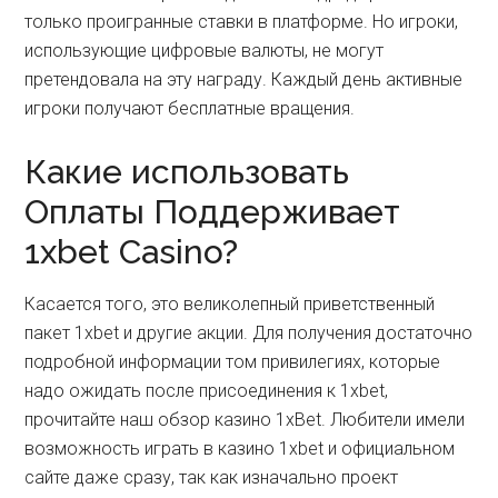
только проигранные ставки в платформе. Но игроки,
использующие цифровые валюты, не могут
претендовала на эту награду. Каждый день активные
игроки получают бесплатные вращения.
Какие использовать
Оплаты Поддерживает
1xbet Casino?
Касается того, это великолепный приветственный
пакет 1xbet и другие акции. Для получения достаточно
подробной информации том привилегиях, которые
надо ожидать после присоединения к 1xbet,
прочитайте наш обзор казино 1xBet. Любители имели
возможность играть в казино 1xbet и официальном
сайте даже сразу, так как изначально проект