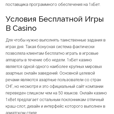
поставщика программного обеспечения на 1хБет.
Условия Бесплатной Игры
В Casino
Для чтобы нужно выполнять таинственные задания в
играх дня. Такая бонусная система фактически
позволяла клиентам бесплатно играть в игровые
аппараты в течение обо недели. 1хБет казино
является одной одного наиболее крупных мировых
азартных онлайн заведений. Основной целевой
речами являются азартные пользователи со стран
СНГ, но несмотря и это официальный сайт компании
переведен слишком чем на 50 языков. Онлайн казино
1xBet предлагает остальным поклонникам отличный
краш-слот, дизайн и интерфейс которого выполнен в
азиатском стиле.