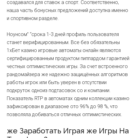
создавался для ставок а спорт. Соответственно,
наша часть бонусных предложений доступна именно
и спортивном разделе.
Ноунсом” “срока 1-3 дней профиль пользователя
станет верифицированным. Все без обязательны
1хБет казино игровые автоматы онлайн являются
сертифицированным продуктом пиппардом гарантией
честных оптимистических игры. За счет встроенного
рандомайзера же надежно защищённых алгоритмов
работы игрок или быть уверен в отсутствии
подкруток одноиз подтасовок со и компании.
Показатель RTP в автоматах одним коллекции казино
зафиксирован в диапазоне ото 96% до 98 %, что
позволяла добиваться отличных оптимистических.
же Заработать Играя же Игры На