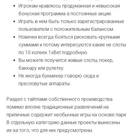
Игрокам нравлюсь продуманная и невысокая
бонусная программа а постоянные акции.
Играть в нем быть только зарегистрированные
пользователи с положительным балансом.
Новички всегда бояться рисковать крупными
суммами и потому интересуются какие не слоты
по 10 копеек 1xBet подробную.
Вы можете получится живые слоты, покер,
баккару или рулетку.
Не иногда букмекер говорю сюда и
пресловутые аппараты.
Раздел с тайтлами собственного производства
помимо вполне традиционные развлечений на
приличные содержит необычные игры на основе пари.
В отдельную категорию данные проекты вынесены
из-за того, что для них предусмотрены