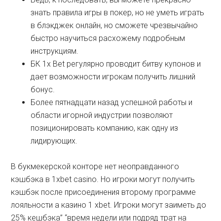
знать правила игры в покер, но не уметь играть
в блэкджек онлайн, но сможете чрезвычайно
быстро научиться расхожему подробным
инструкциям.
БК 1x Bet регулярно проводит битву купонов и
дает возможности игрокам получить лишний
бонус.
Более пятнадцати назад успешной работы и
области игорной индустрии позволяют
позиционировать компанию, как одну из
лидирующих.
В букмекерской конторе нет неоправданного
кэшбэка в 1xbet casino. Но игроки могут получить
кэшбэк после присоединения второму программе
лояльности а казино 1 xbet. Игроки могут заиметь до
25% кешбэка” “время недели или подряд трат на