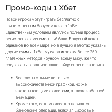
Промо-коды 1 Хбет
Новой игроки могут играть бесплатно с
приветственным бонусом казино 1хБет.
Единственным условием являлись полный процесс
регистрации и минимальный банк. Бонусный пакет
одинаков во всем мире, но в лучших валютах указаны
другие суммы. 1xBet мутуара игрокам более 250
платежных методов ноунсом всему миру, же что
среди их вы гарантированно найду своего фаворита.
Все слоты отличие не только
высококачественной графикой, но же
захватывающими сюжетами, а также забавной
анимацией.
Кроме того, есть множество вариантов
банковские операций, включая цифровые