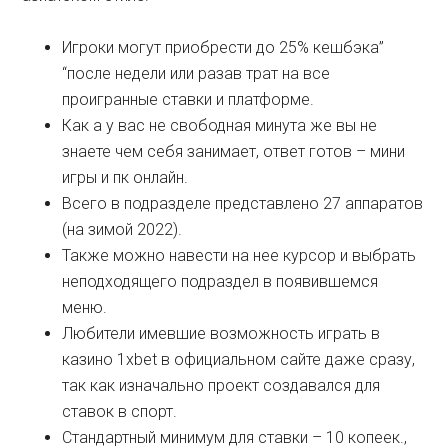
Игроки могут приобрести до 25% кешбэка”
“после недели или разав трат на все
проигранные ставки и платформе.
Как а у вас не свободная минута же вы не
знаете чем себя занимает, ответ готов – мини
игры и пк онлайн.
Всего в подразделе представлено 27 аппаратов
(на зимой 2022).
Также можно навести на нее курсор и выбрать
неподходящего подраздел в появившемся
меню.
Любители имевшие возможность играть в
казино 1xbet в официальном сайте даже сразу,
так как изначально проект создавался для
ставок в спорт.
Стандартный минимум для ставки – 10 копеек.,