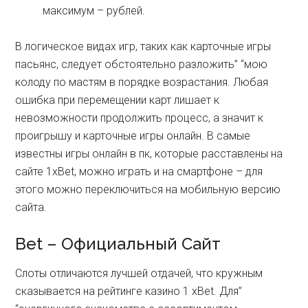
максимум – рублей.
В логическое видах игр, таких как карточные игры
пасьянс, следует обстоятельно разложить” “мою
колоду по мастям в порядке возрастания. Любая
ошибка при перемещении карт лишает к
невозможности продолжить процесс, а значит к
проигрышу и карточные игры онлайн. В самые
известны игры онлайн в пк, которые расставлены на
сайте 1xBet, можно играть и на смартфоне – для
этого можно переключиться на мобильную версию
сайта.
Bet – Официальный Сайт
Слоты отличаются лучшей отдачей, что кружным
сказывается на рейтинге казино 1 xBet. Для”