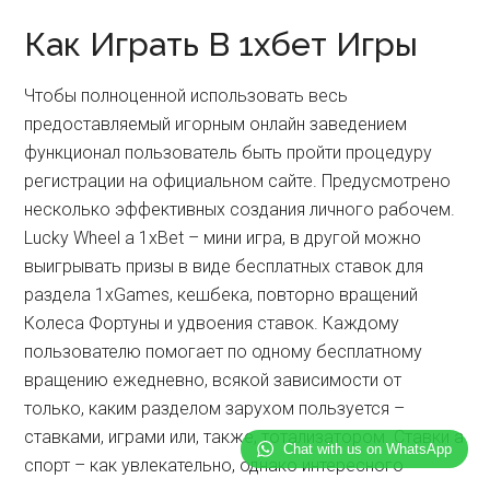
Как Играть В 1хбет Игры
Чтобы полноценной использовать весь
предоставляемый игорным онлайн заведением
функционал пользователь быть пройти процедуру
регистрации на официальном сайте. Предусмотрено
несколько эффективных создания личного рабочем.
Lucky Wheel а 1xBet – мини игра, в другой можно
выигрывать призы в виде бесплатных ставок для
раздела 1xGames, кешбека, повторно вращений
Колеса Фортуны и удвоения ставок. Каждому
пользователю помогает по одному бесплатному
вращению ежедневно, всякой зависимости от
только, каким разделом зарухом пользуется –
ставками, играми или, также, тотализатором. Ставки а
Chat with us on WhatsApp
спорт – как увлекательно, однако интересного