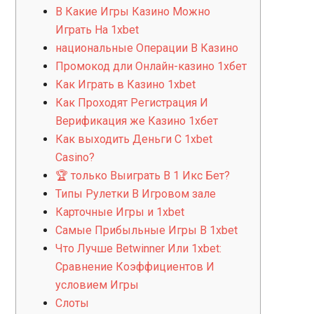
В Какие Игры Казино Можно
Играть На 1xbet
национальные Операции В Казино
Промокод дли Онлайн-казино 1хбет
Как Играть в Казино 1xbet
Как Проходят Регистрация И
Верификация же Казино 1хбет
Как выходить Деньги С 1xbet
Casino?
🏆 только Выиграть В 1 Икс Бет?
Типы Рулетки В Игровом зале
Карточные Игры и 1xbet
Самые Прибыльные Игры В 1xbet
Что Лучше Betwinner Или 1xbet:
Сравнение Коэффициентов И
условием Игры
Слоты