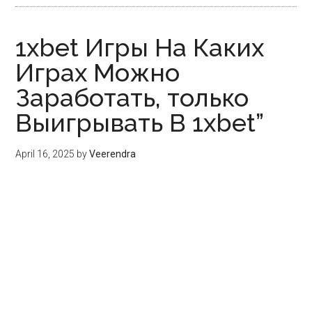
1xbet Игры На Каких
Играх Можно
Заработать, только
Выигрывать В 1xbet”
April 16, 2025
by
Veerendra