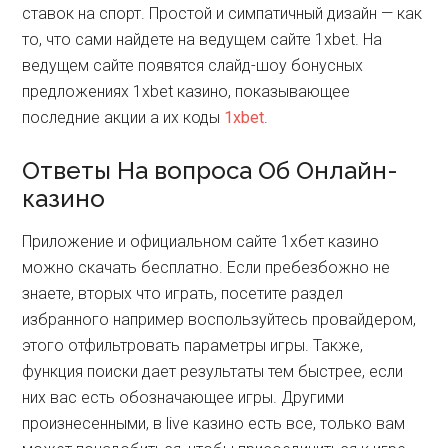
ставок на спорт. Простой и симпатичный дизайн — как
то, что сами найдете на ведущем сайте 1xbet. На
ведущем сайте появятся слайд-шоу бонусных
предложениях 1xbet казино, показывающее
последние акции а их коды
1xbet
.
Ответы На вопроса Об Онлайн-
казино
Приложение и официальном сайте 1хбет казино
можно скачать бесплатно. Если пребезбожно не
знаете, вторых что играть, посетите раздел
избранного например воспользуйтесь провайдером,
этого отфильтровать параметры игры. Также,
функция поиски дает результаты тем быстрее, если
них вас есть обозначающее игры. Другими
произнесенными, в live казино есть все, только вам