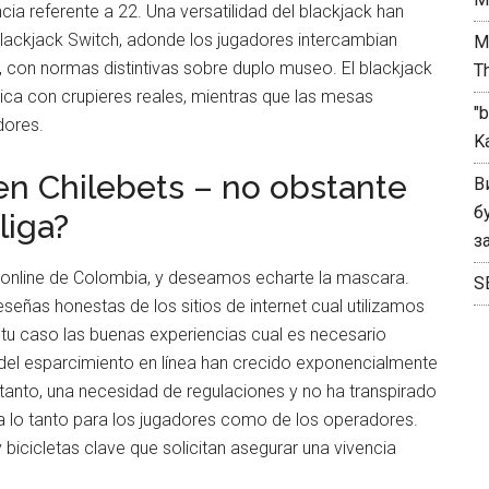
ia referente a 22. Una versatilidad del blackjack han
 Blackjack Switch, adonde los jugadores intercambian
M
 con normas distintivas sobre duplo museo. El blackjack
T
tica con crupieres reales, mientras que las mesas
"b
dores.
K
n Chilebets – no obstante
В
б
liga?
з
os online de Colombia, y deseamos echarte la mascara.
S
señas honestas de los sitios de internet cual utilizamos
n tu caso las buenas experiencias cual es necesario
 del esparcimiento en línea han crecido exponencialmente
 tanto, una necesidad de regulaciones y no ha transpirado
za lo tanto para los jugadores como de los operadores.
y bicicletas clave que solicitan asegurar una vivencia