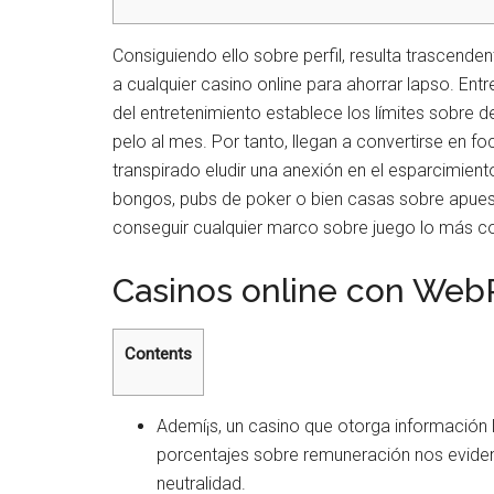
Consiguiendo ello sobre perfil, resulta trascenden
a cualquier casino online para ahorrar lapso. Ent
del entretenimiento establece los límites sobre 
pelo al mes. Por tanto, llegan a convertirse en f
transpirado eludir una anexión en el esparcimient
bongos, pubs de poker o bien casas sobre apuesta
conseguir cualquier marco sobre juego lo más con 
Casinos online con Web
Contents
Ademí¡s, un casino que otorga información l
porcentajes sobre remuneración nos evidenci
neutralidad.