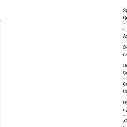
S
Qu
J
A
D
c
D
S
C
C
O
o
¡