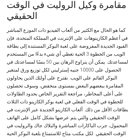
مقامرة وكيل الروليت في الوقت
الحقيقي
كما هو الحال مع الكثير من ألعاب الفيديو ذات الموزع المباشر
في أعظم الكازينوهات على الإنترنت في المملكة المتحدة، فإن
القيود الجديدة المفروضة على لعبة البوكر المستندة إلى بطاقة
الويب من الخطوة 3 الحية تغطي أي شيء بدءًا من المستخدم
لمساعدتك. يمكن أن يتراوح الرهان بين 50 بنسًا لمساعدتك في
الحصول على 10000 جنيه إسترليني لكل توزيع ورق لمتغير
البوكر القائم على الويب. نقترح على أولئك الذين يحاولون
المقامرة ببعضهم البعض بمستوى منخفض، وسوف تحصلون
على أعلى المخاطر، مراجعة التقرير الخاص بحدود الطاولات
للخطوة في الوقت الفعلي في لعبة بوكر الكازينو ذات الثلاث
بطاقات الأقل من ذلك. ألعاب الكازينو الجديدة عبر الإنترنت في
الوقت الحقيقي والتي يتم عرضها بشكل كامل على الهاتف
المحمول، جرب الباكارات المباشرة والبلاك جاك والروليت في
الوقت الحقيقي. لكل مكتب متاح للاستمتاع بلعبة البوكر الحية