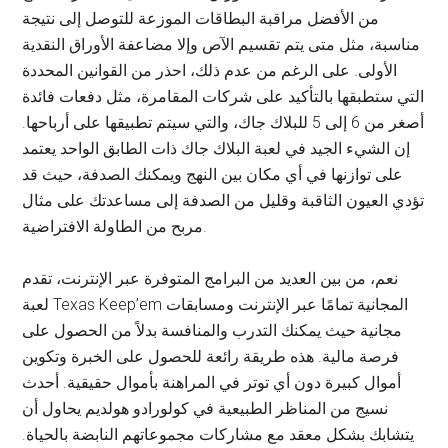
من الأفضل مراقبة البطاقات الموزعة للتوصل إلى نتيجة
مناسبة، مثل متى يتم تقسيم الآص وإلا مضاعفة الأوراق النقدية
الأولى. على الرغم من عدم ذلك، احذر من القوانين المحددة
التي ستطبقها بالتأكيد على شركات المقامرة، مثل دفعات فائدة
أصغر من 6 إلى 5 للبلاك جاك، والتي سيتم تطبيقها على أرباحها.
إن الشيء الجيد في لعبة البلاك جاك ذات الطابق الواحد يعتمد
على توازنها في أي مكان بين النهج ويمكنك الصدفة، حيث قد
تؤدي العيون الثاقبة وقليل من الصدفة إلى مساعدتك على مثال
مربح من الطاولة الافتراضية.
نعم، من بين العديد من البرامج المتوفرة عبر الإنترنت، تقدم
لعبة Texas Keep’em المجانية تمامًا عبر الإنترنت ومسابقات
مجانية حيث يمكنك التدرب والمنافسة بدلاً من الحصول على
فرصة مالية. هذه طريقة رائعة للحصول على الخبرة وتكوين
أموال كبيرة دون أي توتر في المراهنة بأموال حقيقية. أحدث
نسيج من المناظر الطبيعية في كولورادو هولديم يحاول أن
يتشابك بشكل معقد مع مشاركات مجموعاتهم النابضة بالحياة.