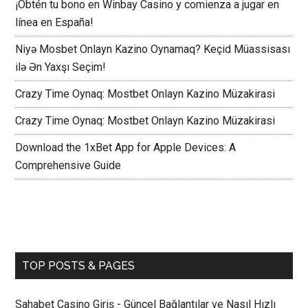
¡Obtén tu bono en Winbay Casino y comienza a jugar en
línea en España!
Niyə Mosbet Onlayn Kazino Oynamaq? Keçid Müassisası
ilə Ən Yaxşı Seçim!
Crazy Time Oynaq: Mostbet Onlayn Kazino Müzakirasi
Crazy Time Oynaq: Mostbet Onlayn Kazino Müzakirasi
Download the 1xBet App for Apple Devices: A
Comprehensive Guide
TOP POSTS & PAGES
Sahabet Casino Giriş - Güncel Bağlantılar ve Nasıl Hızlı