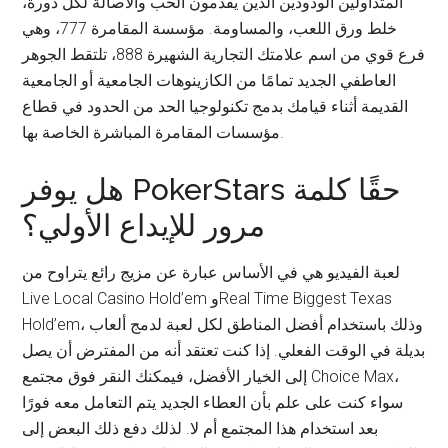
المتداولين الودودين الذين يقدمون الحب والأصالة لكل دورة،
خلط ورق اللعب، والمساومة. مؤسسة المقامرة 777، وهي
فرع قوي من اسم علامتك التجارية الشهيرة 888، تلتقط الجوهر
العاطفي الجديد تمامًا من الكازينوهات الجامعية أو الجامعية
القديمة أثناء قيامك بدمج تكنولوجيا الحد من الحدود في قطاع
مؤسسات المقامرة المباشرة الخاصة بها.
هل يوفر PokerStars حقًا كلمة
مرور للإيداع الأولي؟
لعبة الفيديو هي في الأساس عبارة عن مزيج رائع يتراوح من
Live Local Casino Hold’em وReal Time Biggest Texas
Hold’em، وذلك باستخدام أفضل المناطق لكل لعبة لدمج ألعاب
بديلة في الوقت الفعلي. إذا كنت تعتقد أنه من المفترض أن يصل
إلى الخيار الأفضل، فيمكنك النقر فوق مجتمع Choice Max،
سواء كنت على علم بأن العطاء الجديد يتم التعامل معه فورًا
بعد استخدام هذا المجتمع أم لا. لذلك دفع ذلك البعض إلى