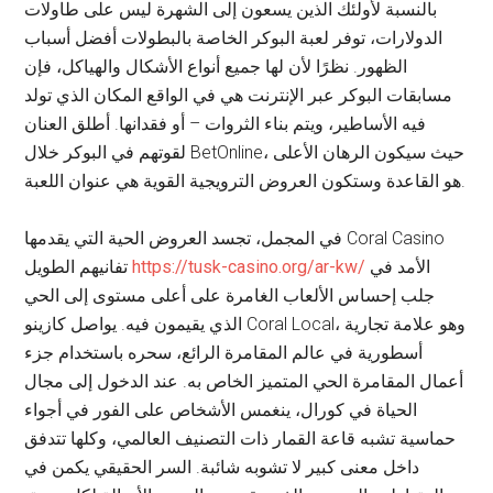
بالنسبة لأولئك الذين يسعون إلى الشهرة ليس على طاولات
الدولارات، توفر لعبة البوكر الخاصة بالبطولات أفضل أسباب
الظهور. نظرًا لأن لها جميع أنواع الأشكال والهياكل، فإن
مسابقات البوكر عبر الإنترنت هي في الواقع المكان الذي تولد
فيه الأساطير، ويتم بناء الثروات – أو فقدانها. أطلق العنان
لقوتهم في البوكر خلال BetOnline، حيث سيكون الرهان الأعلى
هو القاعدة وستكون العروض الترويجية القوية هي عنوان اللعبة.
في المجمل، تجسد العروض الحية التي يقدمها Coral Casino
الأمد في
https://tusk-casino.org/ar-kw/
تفانيهم الطويل
جلب إحساس الألعاب الغامرة على أعلى مستوى إلى الحي
الذي يقيمون فيه. يواصل كازينو Coral Local، وهو علامة تجارية
أسطورية في عالم المقامرة الرائع، سحره باستخدام جزء
أعمال المقامرة الحي المتميز الخاص به. عند الدخول إلى مجال
الحياة في كورال، ينغمس الأشخاص على الفور في أجواء
حماسية تشبه قاعة القمار ذات التصنيف العالمي، وكلها تتدفق
داخل معنى كبير لا تشوبه شائبة. السر الحقيقي يكمن في