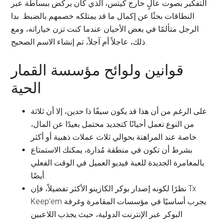
التفكير بصوت عالٍ خارج كيتس، الذي كان يركض ببساطة عبر
النطاقات بحثًا عن إكمال ما قد يمتلكه خصمهم بالضبط. بدا
الرجل متألمًا في بعض الأحيان عندما كنت تزن خياراته، ومع
ذلك، عاجلاً أم آجلاً، تم إنشاء الاسم الصحيح.
قوانين ولوائح مؤسسة القمار
الحية
على الرغم من أن هذا قد يكون سيفًا ذا حدين، إلا أن ثلاثة
من النوع تعمل أحيانًا كتجديد محتمل بعيدًا عن المال،
خاصة عند المراهنة بحوالي ثلاث عملات ذهبية أو أكثر.
بشرط أن تكون في منطقة مُدارة، يمكنك الاستمتاع
بالمغامرة الجديدة للعبة فيديو العميل في الوقت الفعلي
أيضًا.
نظرًا لكونه إصدار بوكر الكازينو الأكثر تفضيلاً، فإن Tx
Keep’em يجرب أساسيًا في مؤسسات المقامرة وغرفة
البوكر عبر الإنترنت الدولية، حيث يجذب اللاعبين