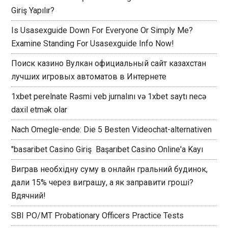
Giriş Yapılır?
Is Usasexguide Down For Everyone Or Simply Me?
Examine Standing For Usasexguide Info Now!
Поиск казино Вулкан официальный сайт казахстан
лучших игровых автоматов в Интернете
1xbet perelnate Rəsmi veb jurnalını və 1xbet saytı necə
daxil etmək olar
Nach Omegle-ende: Die 5 Besten Videochat-alternativen
"basaribet Casino Giriş ️ Başarıbet Casino Online'a Kayı
Виграв необхідну суму в онлайн гральний будинок,
дали 15% через виграшу, а як заправити гроші?
Вдячний!
SBI PO/MT Probationary Officers Practice Tests