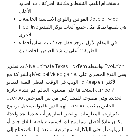
باستخدام اللعب النشط وإمكانية الحركة ذات الحدود
الأعلى.
القوانين واللوائح الأساسية الخاصة بـ Double Twice
Incentive هي نفسها تمامًا مثل جميع ألعاب بوكر الفيديو
الأخرى.
في المقام الأول، يوجد حقل جيد “تنبيه بشأن أخطاء
الطريقة” أعلى شاشة العرض الخاصة بك.
تم تطوير Alive Ultimate Texas Hold’em بواسطة Evolution
بالشراكة مع Medical Video game، وهي النوع الحصري على
الويب في الوقت الفعلي للعبة الفيديو Tx Keep’em الأكثر
استخدامًا على مستوى العالم. تم إنشاء جائزة Jumbo 7
Jackpot الجديدة وهي مفتوحة للمشاركين من بين المرخص
لهم الذين قاموا بتسجيل برنامج Jackpot الخاص بمكتب
تكنولوجيا المعلومات. والخبر السار هو أنه عندما تجد واحدًا،
يكون عادةً أفضل، مما يتيح لك الاستمتاع بلعبة البلاك جاك أو
الروليت أو حتى الباكارات مع ترقية ممتعة. إما أنك تحتاج إلى