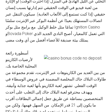
التخلي عن الليل الهادئ في المنزل (إذا اخترت الوقت) أو الإثارة
من لعبة فيديو في الوقت الحقيقي تتم إدارتها بسبب إنسان
حقيقي (إذا كنت تستمع إلى الألعاب العادية). سيكون التنقل عبر
اتصالات المستهلك بعيدًا عن أنظمة البوكر عبر الإنترنت سلسًا
تمامًا مثل خلط الوكيل. مع برامج مثل بوكر Ignition Casino
وBovada Poker التي تعمل كالمعيار، أصبح النادي الجديد الذي
يمتلك بيئة صديقة للأعضاء أفضل من أي وقت مضى.
أسطورة رائعة
لأرضيات الكازينو
المحلية الخاصة بك،
من بين العديد من الكازينوهات عبر الإنترنت، تقدم مجموعة من
طاولات البلاك جاك المخلصة المضمنة في عروض الوسطاء في
الوقت الفعلي. تشتهر لعبة الكازينو بأنها لعبة جذابة وأنيقة،
ويهدف محترفو لعبة البلاك جاك إلى التغلب على أحدث
المتخصصين ببساطة عن طريق جعل إجمالي البطاقات أقرب
ما يكون إلى 21 قدر الإمكان. من السهل فهمها، ولكن من
المستحيل نسيانها، تستخدم لعبة بلاك جاك أسلوبًا ذكيًا