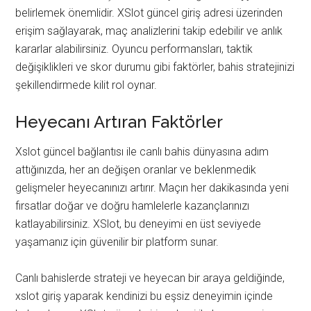
belirlemek önemlidir. XSlot güncel giriş adresi üzerinden
erişim sağlayarak, maç analizlerini takip edebilir ve anlık
kararlar alabilirsiniz. Oyuncu performansları, taktik
değişiklikleri ve skor durumu gibi faktörler, bahis stratejinizi
şekillendirmede kilit rol oynar.
Heyecanı Artıran Faktörler
Xslot güncel bağlantısı ile canlı bahis dünyasına adım
attığınızda, her an değişen oranlar ve beklenmedik
gelişmeler heyecanınızı artırır. Maçın her dakikasında yeni
fırsatlar doğar ve doğru hamlelerle kazançlarınızı
katlayabilirsiniz. XSlot, bu deneyimi en üst seviyede
yaşamanız için güvenilir bir platform sunar.
Canlı bahislerde strateji ve heyecan bir araya geldiğinde,
xslot giriş yaparak kendinizi bu eşsiz deneyimin içinde