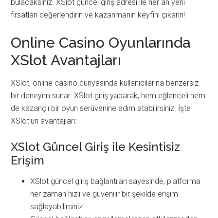
bulacaksınız. XSlot güncel giriş adresi ile her an yeni
fırsatları değerlendirin ve kazanmanın keyfini çıkarın!
Online Casino Oyunlarında
XSlot Avantajları
XSlot, online casino dünyasında kullanıcılarına benzersiz
bir deneyim sunar. XSlot giriş yaparak, hem eğlenceli hem
de kazançlı bir oyun serüvenine adım atabilirsiniz. İşte
XSlot’un avantajları:
XSlot Güncel Giriş ile Kesintisiz
Erişim
XSlot güncel giriş bağlantıları sayesinde, platforma
her zaman hızlı ve güvenilir bir şekilde erişim
sağlayabilirsiniz.