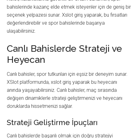
bahislerinde kazanç elde etmek isteyenler için de geniş bir
seçenek yelpazesi sunar. Xslot giriş yaparak, bu fırsatları
değerlendirebilir ve spor bahislerinde başarıya
ulaşabilirsiniz.
Canlı Bahislerde Strateji ve
Heyecan
Canlı bahisler, spor tutkunları için eşsiz bir deneyim sunar.
XSlot platformunda, xslot giriş yaparak bu heyecanı
anında yaşayabilirsiniz. Canlı bahisler, maç sırasında
değişen dinamiklerle strateji geliştirmenizi ve heyecanı
doruklarda hissetmenizi sağlar.
Strateji Geliştirme İpuçları
Canlı bahislerde başarılı olmak için doğru stratejiyi