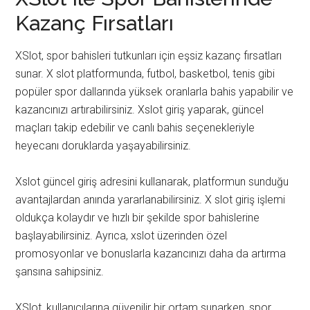
Kazanç Fırsatları
XSlot, spor bahisleri tutkunları için eşsiz kazanç fırsatları
sunar. X slot platformunda, futbol, basketbol, tenis gibi
popüler spor dallarında yüksek oranlarla bahis yapabilir ve
kazancınızı artırabilirsiniz. Xslot giriş yaparak, güncel
maçları takip edebilir ve canlı bahis seçenekleriyle
heyecanı doruklarda yaşayabilirsiniz.
Xslot güncel giriş adresini kullanarak, platformun sunduğu
avantajlardan anında yararlanabilirsiniz. X slot giriş işlemi
oldukça kolaydır ve hızlı bir şekilde spor bahislerine
başlayabilirsiniz. Ayrıca, xslot üzerinden özel
promosyonlar ve bonuslarla kazancınızı daha da artırma
şansına sahipsiniz.
XSlot, kullanıcılarına güvenilir bir ortam sunarken, spor