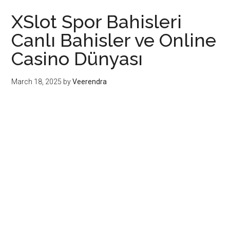
XSlot Spor Bahisleri
Canlı Bahisler ve Online
Casino Dünyası
March 18, 2025
by
Veerendra