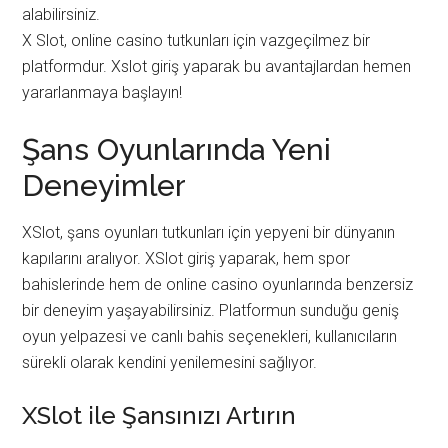
alabilirsiniz.
X Slot, online casino tutkunları için vazgeçilmez bir
platformdur. Xslot giriş yaparak bu avantajlardan hemen
yararlanmaya başlayın!
Şans Oyunlarında Yeni
Deneyimler
XSlot, şans oyunları tutkunları için yepyeni bir dünyanın
kapılarını aralıyor. XSlot giriş yaparak, hem spor
bahislerinde hem de online casino oyunlarında benzersiz
bir deneyim yaşayabilirsiniz. Platformun sunduğu geniş
oyun yelpazesi ve canlı bahis seçenekleri, kullanıcıların
sürekli olarak kendini yenilemesini sağlıyor.
XSlot ile Şansınızı Artırın