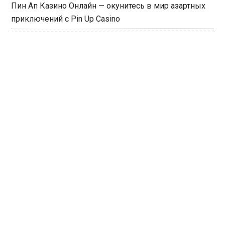
Пин Ап Казино Онлайн — окунитесь в мир азартных
приключений с Pin Up Casino