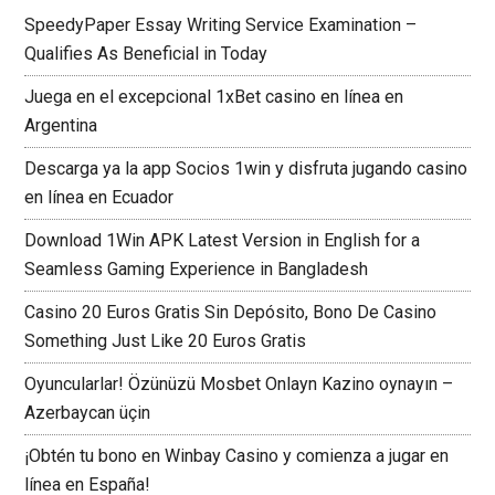
SpeedyPaper Essay Writing Service Examination –
Qualifies As Beneficial in Today
Juega en el excepcional 1xBet casino en línea en
Argentina
Descarga ya la app Socios 1win y disfruta jugando casino
en línea en Ecuador
Download 1Win APK Latest Version in English for a
Seamless Gaming Experience in Bangladesh
Casino 20 Euros Gratis Sin Depósito, Bono De Casino
Something Just Like 20 Euros Gratis
Oyuncularlar! Özünüzü Mosbet Onlayn Kazino oynayın –
Azerbaycan üçin
¡Obtén tu bono en Winbay Casino y comienza a jugar en
línea en España!