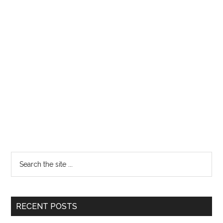
RECENT POSTS