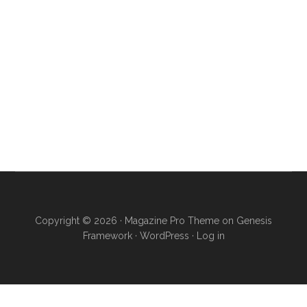
Copyright © 2026 ·
Magazine Pro Theme
on
Genesis
Framework
·
WordPress
·
Log in