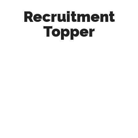
Recruitment
Topper