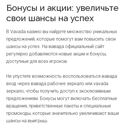
Бонусы и акции: увеличьте
свои шансы на успех
В Vavada казино вы найдете множество уникальных
предложений, которые помогут вам повысить свои
шансы на успех. На вавада официальный сайт
регулярно добавляются новые акции и бонусы,
доступные для всех игроков.
Не упустите возможность воспользоваться вавада
вход через вавада рабочее зеркало или vavada
зеркало, чтобы получить доступ к эксклюзивным
предложениям. Бонусы могут включать бесплатные
вращения, приветственные пакеты и специальные
промокоды, которые значительно увеличивают ваши
шансы на выигрыш.