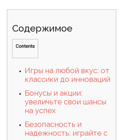
Содержимое
Contents
Игры на любой вкус: от
классики до инноваций
Бонусы и акции:
увеличьте свои шансы
на успех
Безопасность и
надежность: играйте с