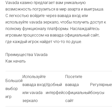
Vavada казино предлагает вам уникальную
возможность погрузиться в мир азарта и выигрыша.
С легкостью войдите через вавада вход или
используйте vavada зеркало, чтобы получить доступ к
полному функционалу платформы. Наслаждайтесь
игровым процессом на вавада официальный сайт,
где каждый игрок найдет что-то по душе.
Преимущества Vavada
Как начать
Используйте
Посетите
Большой
вавада вход
Удобный
вавада
Регулярны
выбор
или vavada
интерфейс
официальный
бонусы
игр
зеркало
сайт