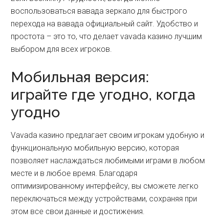
воспользоваться вавада зеркало для быстрого
перехода на вавада официальный сайт. Удобство и
простота – это то, что делает vavada казино лучшим
выбором для всех игроков.
Мобильная версия:
играйте где угодно, когда
угодно
Vavada казино предлагает своим игрокам удобную и
функциональную мобильную версию, которая
позволяет наслаждаться любимыми играми в любом
месте и в любое время. Благодаря
оптимизированному интерфейсу, вы сможете легко
переключаться между устройствами, сохраняя при
этом все свои данные и достижения.