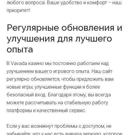
любого вопроса. Ваше удобство и комфорт – наш
приоритет!
Регулярные обновления и
улучшения для лучшего
опыта
В Vavada казино мы постоянно работаем над
улучшением вашего игрового опыта. Наш сайт
регулярно обновляется, чтобы предложить вам
новые игры, улучшенные функции и более
безопасный вход. Благодаря этому, вы всегда
можете рассчитывать на стабильную работу
платформы и качественный сервис.
Если у вас возникнут проблемы с доступом, не
забывайте, что у нас есть вавада зеркало, которое