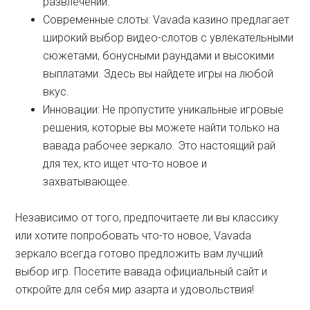
развлечений.
Современные слоты: Vavada казино предлагает
широкий выбор видео-слотов с увлекательными
сюжетами, бонусными раундами и высокими
выплатами. Здесь вы найдете игры на любой
вкус.
Инновации: Не пропустите уникальные игровые
решения, которые вы можете найти только на
вавада рабочее зеркало. Это настоящий рай
для тех, кто ищет что-то новое и
захватывающее.
Независимо от того, предпочитаете ли вы классику
или хотите попробовать что-то новое, Vavada
зеркало всегда готово предложить вам лучший
выбор игр. Посетите вавада официальный сайт и
откройте для себя мир азарта и удовольствия!