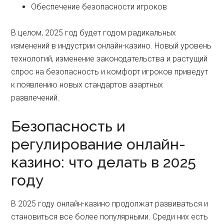
Обеспечение безопасности игроков
В целом, 2025 год будет годом радикальных
изменений в индустрии онлайн-казино. Новый уровень
технологий, изменение законодательства и растущий
спрос на безопасность и комфорт игроков приведут
к появлению новых стандартов азартных
развлечений.
Безопасность и
регулирование онлайн-
казино: что делать в 2025
году
В 2025 году онлайн-казино продолжат развиваться и
становиться все более популярными. Среди них есть