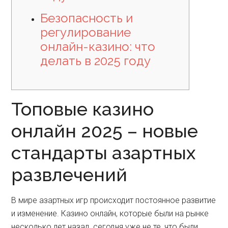
Безопасность и
регулирование
онлайн-казино: что
делать в 2025 году
Топовые казино
онлайн 2025 – новые
стандарты азартных
развлечений
В мире азартных игр происходит постоянное развитие
и изменение. Казино онлайн, которые были на рынке
несколько лет назад, сегодня уже не те, что были.