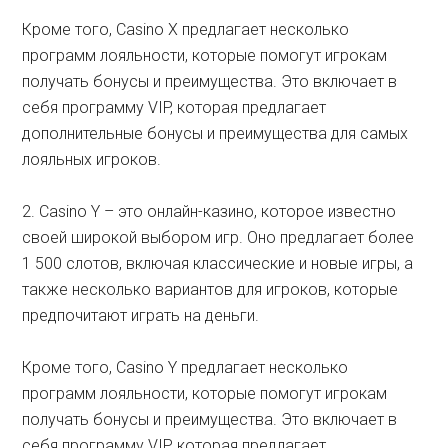
Кроме того, Casino X предлагает несколько
программ лояльности, которые помогут игрокам
получать бонусы и преимущества. Это включает в
себя программу VIP, которая предлагает
дополнительные бонусы и преимущества для самых
лояльных игроков.
2. Casino Y – это онлайн-казино, которое известно
своей широкой выбором игр. Оно предлагает более
1 500 слотов, включая классические и новые игры, а
также несколько вариантов для игроков, которые
предпочитают играть на деньги.
Кроме того, Casino Y предлагает несколько
программ лояльности, которые помогут игрокам
получать бонусы и преимущества. Это включает в
себя программу VIP, которая предлагает