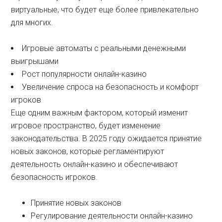
виртуальные, что будет еще более привлекательно
для многих.
Игровые автоматы с реальными денежными
выигрышами
Рост популярности онлайн-казино
Увеличение спроса на безопасность и комфорт
игроков
Еще одним важным фактором, который изменит
игровое пространство, будет изменение
законодательства. В 2025 году ожидается принятие
новых законов, которые регламентируют
деятельность онлайн-казино и обеспечивают
безопасность игроков.
Принятие новых законов
Регулирование деятельности онлайн-казино