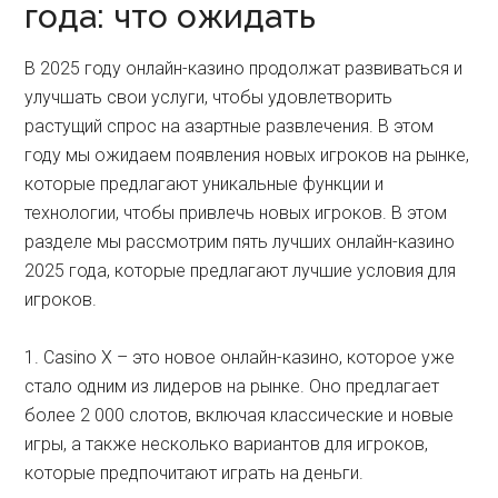
года: что ожидать
В 2025 году онлайн-казино продолжат развиваться и
улучшать свои услуги, чтобы удовлетворить
растущий спрос на азартные развлечения. В этом
году мы ожидаем появления новых игроков на рынке,
которые предлагают уникальные функции и
технологии, чтобы привлечь новых игроков. В этом
разделе мы рассмотрим пять лучших онлайн-казино
2025 года, которые предлагают лучшие условия для
игроков.
1. Casino X – это новое онлайн-казино, которое уже
стало одним из лидеров на рынке. Оно предлагает
более 2 000 слотов, включая классические и новые
игры, а также несколько вариантов для игроков,
которые предпочитают играть на деньги.