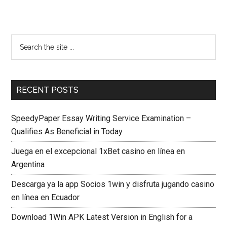
RECENT POSTS
SpeedyPaper Essay Writing Service Examination –
Qualifies As Beneficial in Today
Juega en el excepcional 1xBet casino en línea en
Argentina
Descarga ya la app Socios 1win y disfruta jugando casino
en línea en Ecuador
Download 1Win APK Latest Version in English for a