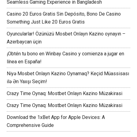
Seamless Gaming Experience in Bangladesh
Casino 20 Euros Gratis Sin Depósito, Bono De Casino
Something Just Like 20 Euros Gratis
Oyuncularlar! Özünüzü Mosbet Onlayn Kazino oynayın –
Azerbaycan üçin
¡Obtén tu bono en Winbay Casino y comienza a jugar en
línea en España!
Niyə Mosbet Onlayn Kazino Oynamaq? Keçid Müassisası
ilə Ən Yaxşı Seçim!
Crazy Time Oynaq: Mostbet Onlayn Kazino Müzakirasi
Crazy Time Oynaq: Mostbet Onlayn Kazino Müzakirasi
Download the 1xBet App for Apple Devices: A
Comprehensive Guide