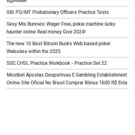
Вдячний!
SBI PO/MT Probationary Officers Practice Tests
Sexy Mix Bunnies: Wager Free, pokie machine lucky
haunter online Real money Give 2024!
The new 10 Best Bitcoin Bucks Web based poker
Websites within the 2025
SSC CHSL Practice Workbook - Practice Set 22
Mostbet Apostas Desportivas E Gambling Establishment
Online Site Oficial No Brasil Comprar Bônus 1600 R$ Enta