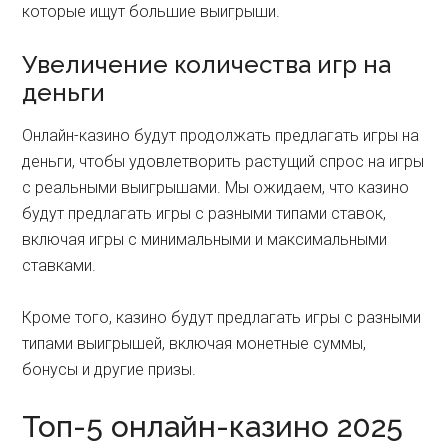
которые ищут большие выигрыши.
Увеличение количества игр на
деньги
Онлайн-казино будут продолжать предлагать игры на
деньги, чтобы удовлетворить растущий спрос на игры
с реальными выигрышами. Мы ожидаем, что казино
будут предлагать игры с разными типами ставок,
включая игры с минимальными и максимальными
ставками.
Кроме того, казино будут предлагать игры с разными
типами выигрышей, включая монетные суммы,
бонусы и другие призы.
Топ-5 онлайн-казино 2025