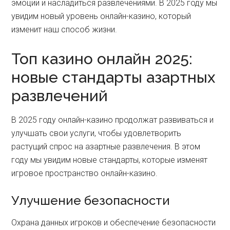
эмоции и насладиться развлечениями. В 2025 году мы
увидим новый уровень онлайн-казино, который
изменит наш способ жизни.
Топ казино онлайн 2025:
новые стандарты азартных
развлечений
В 2025 году онлайн-казино продолжат развиваться и
улучшать свои услуги, чтобы удовлетворить
растущий спрос на азартные развлечения. В этом
году мы увидим новые стандарты, которые изменят
игровое пространство онлайн-казино.
Улучшение безопасности
Охрана данных игроков и обеспечение безопасности