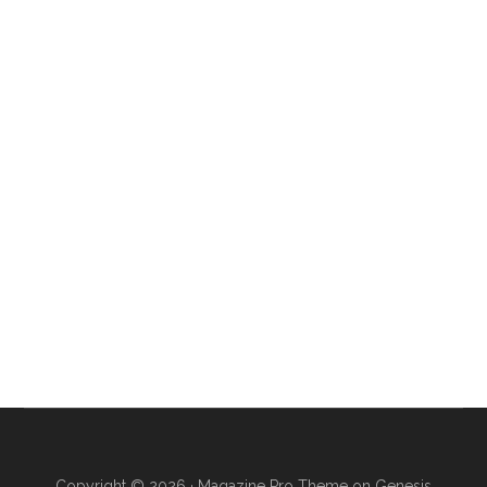
Copyright © 2026 ·
Magazine Pro Theme
on
Genesis