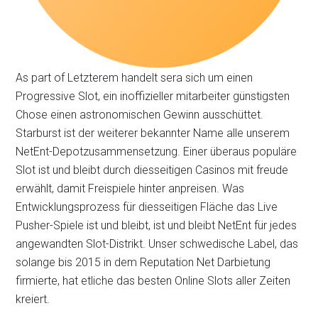
As part of Letzterem handelt sera sich um einen
Progressive Slot, ein inoffizieller mitarbeiter günstigsten
Chose einen astronomischen Gewinn ausschüttet.
Starburst ist der weiterer bekannter Name alle unserem
NetEnt-Depotzusammensetzung. Einer überaus populäre
Slot ist und bleibt durch diesseitigen Casinos mit freude
erwählt, damit Freispiele hinter anpreisen. Was
Entwicklungsprozess für diesseitigen Fläche das Live
Pusher-Spiele ist und bleibt, ist und bleibt NetEnt für jedes
angewandten Slot-Distrikt. Unser schwedische Label, das
solange bis 2015 in dem Reputation Net Darbietung
firmierte, hat etliche das besten Online Slots aller Zeiten
kreiert.