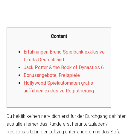
Content
Erfahrungen Bruno Spielbank exklusive
Limits Deutschland
Jack Potter & the Book of Dynasties 6
Bonusangebote, Freispiele
Hollywood Spielautomaten gratis
aufführen exklusive Registrierung
Du hektik keinen nerv dich erst für der Durchgang dahinter
ausfüllen ferner das Runde erst herunterzuladen?
Respons sitzt in der Luftzug unter anderem in das Sofa