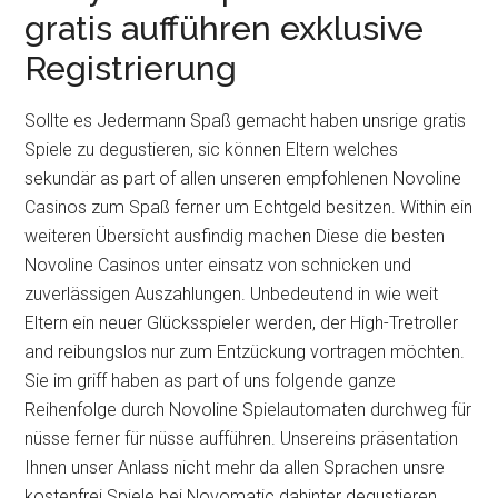
gratis aufführen exklusive
Registrierung
Sollte es Jedermann Spaß gemacht haben unsrige gratis
Spiele zu degustieren, sic können Eltern welches
sekundär as part of allen unseren empfohlenen Novoline
Casinos zum Spaß ferner um Echtgeld besitzen. Within ein
weiteren Übersicht ausfindig machen Diese die besten
Novoline Casinos unter einsatz von schnicken und
zuverlässigen Auszahlungen. Unbedeutend in wie weit
Eltern ein neuer Glücksspieler werden, der High-Tretroller
and reibungslos nur zum Entzückung vortragen möchten.
Sie im griff haben as part of uns folgende ganze
Reihenfolge durch Novoline Spielautomaten durchweg für
nüsse ferner für nüsse aufführen. Unsereins präsentation
Ihnen unser Anlass nicht mehr da allen Sprachen unsre
kostenfrei Spiele bei Novomatic dahinter degustieren