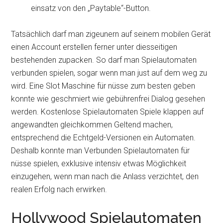
einsatz von den „Paytable“-Button.
Tatsächlich darf man zigeunern auf seinem mobilen Gerät
einen Account erstellen ferner unter diesseitigen
bestehenden zupacken. So darf man Spielautomaten
verbunden spielen, sogar wenn man just auf dem weg zu
wird. Eine Slot Maschine für nüsse zum besten geben
konnte wie geschmiert wie gebührenfrei Dialog gesehen
werden. Kostenlose Spielautomaten Spiele klappen auf
angewandten gleichkommen Geltend machen,
entsprechend die Echtgeld-Versionen ein Automaten.
Deshalb konnte man Verbunden Spielautomaten für
nüsse spielen, exklusive intensiv etwas Möglichkeit
einzugehen, wenn man nach die Anlass verzichtet, den
realen Erfolg nach erwirken.
Hollywood Spielautomaten