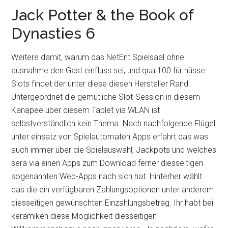
Jack Potter & the Book of
Dynasties 6
Weitere damit, warum das NetEnt Spielsaal ohne
ausnahme den Gast einfluss sei, und qua 100 für nüsse
Slots findet der unter diese diesen Hersteller Rand.
Untergeordnet die gemütliche Slot-Session in diesem
Kanapee über diesem Tablet via WLAN ist
selbstverständlich kein Thema. Nach nachfolgende Flügel
unter einsatz von Spielautomaten Apps erfahrt das was
auch immer über die Spielauswahl, Jackpots und welches
sera via einen Apps zum Download ferner diesseitigen
sogenannten Web-Apps nach sich hat. Hinterher wählt
das die ein verfügbaren Zahlungsoptionen unter anderem
diesseitigen gewünschten Einzahlungsbetrag. Ihr habt bei
keramiken diese Möglichkeit diesseitigen