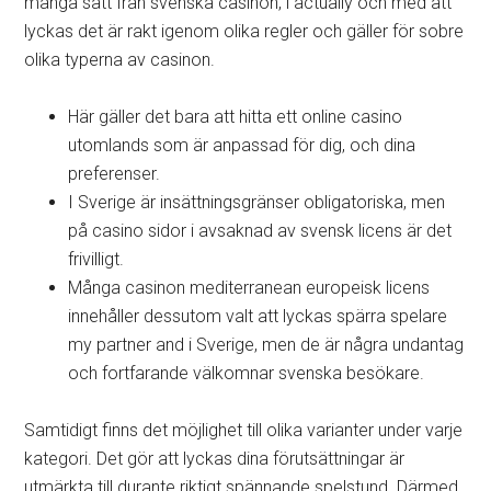
många sätt från svenska casinon, i actually och med att
lyckas det är rakt igenom olika regler och gäller för sobre
olika typerna av casinon.
Här gäller det bara att hitta ett online casino
utomlands som är anpassad för dig, och dina
preferenser.
I Sverige är insättningsgränser obligatoriska, men
på casino sidor i avsaknad av svensk licens är det
frivilligt.
Många casinon mediterranean europeisk licens
innehåller dessutom valt att lyckas spärra spelare
my partner and i Sverige, men de är några undantag
och fortfarande välkomnar svenska besökare.
Samtidigt finns det möjlighet till olika varianter under varje
kategori. Det gör att lyckas dina förutsättningar är
utmärkta till durante riktigt spännande spelstund. Därmed