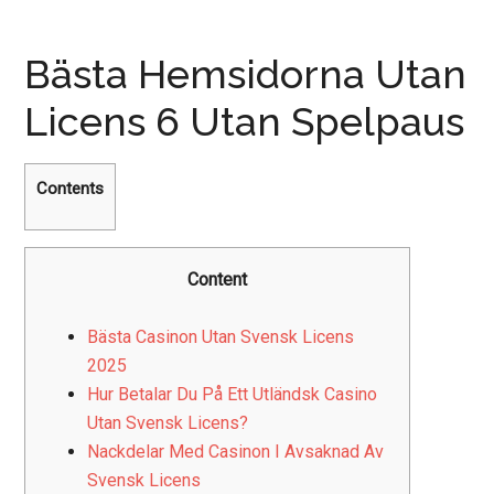
Bästa Hemsidorna Utan
Licens 6 Utan Spelpaus
Contents
Content
Bästa Casinon Utan Svensk Licens
2025
Hur Betalar Du På Ett Utländsk Casino
Utan Svensk Licens?
Nackdelar Med Casinon I Avsaknad Av
Svensk Licens