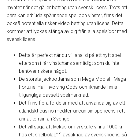
myntet när det gäller betting utan svensk licens. Trots att
para kan erbjuda spännande spel och vinster, finns det
också potentiella risker video betting utan licens. Detta
kommer att lyckas stänga av dig från alla spelsidor med
svensk licens.
Detta är perfekt när du vill analisi på ett nytt spel
eftersom i får vinstchans samtidigt som du inte
behöver riskera något.
De största jackpottarna som Mega Moolah, Mega
Fortune, Hall involving Gods och liknande finns
tillgängliga oavsett spelmarknad.
Det finns flera fördelar med att använda sig av ett
utländskt casino mediterranean sin spellicens i ett
annat terrain än Sverige.
Det vill säga att lyckas om vi skulle vinna 1000 kr
hos ett spelbolag” “i avsaknad av svensk licens, så