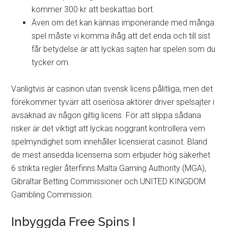
kommer 300 kr att beskattas bort.
Även om det kan kännas imponerande med många
spel måste vi komma ihåg att det enda och till sist
får betydelse är att lyckas sajten har spelen som du
tycker om.
Vanligtvis är casinon utan svensk licens pålitliga, men det
förekommer tyvärr att oseriösa aktörer driver spelsajter i
avsaknad av någon giltig licens. För att slippa sådana
risker är det viktigt att lyckas noggrant kontrollera vem
spelmyndighet som innehåller licensierat casinot. Bland
de mest ansedda licenserna som erbjuder hög säkerhet
6 strikta regler återfinns Malta Gaming Authority (MGA),
Gibraltar Betting Commissioner och UNITED KINGDOM
Gambling Commission.
Inbyggda Free Spins I