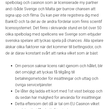
spelbolag och casinon som är licensierade my partner
and i både Sverige och Malta ger burrow chansen att
signa upp och filma. Du kan pier inte registrera dig med
BankID och ta del av de andra fördelar som finns scientif
licenssystemet. Det finns i skrivande stund en bit över 50
olika spelbolag med spellicens we Sverige som erbjuder
svenska spelare att lyckas spela på chances. Alla spelare
älskar olika faktorer när det kommer till bettingsidor, och
de är därav konstant svårt att ranka vilket som är bäst.
Om person saknar licens rakt igenom och hållet, blir
det omöjligt att lyckas få tillgång till
betalningsmetoder för insättningar och uttag och
övriga servicetjänster.
De låter dig ladda ett kort med 1st visst belopp och
du sedan har mulighed for använda för insättningar.
Detta eftersom det då är tal om EU Casinon vilket