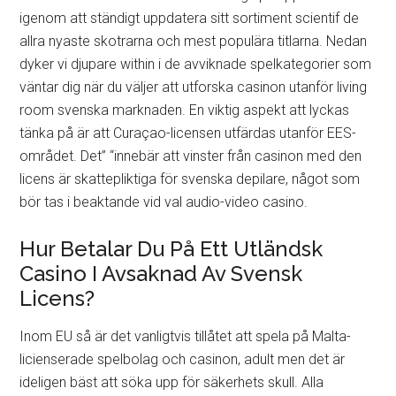
igenom att ständigt uppdatera sitt sortiment scientif de
allra nyaste skotrarna och mest populära titlarna. Nedan
dyker vi djupare within i de avviknade spelkategorier som
väntar dig när du väljer att utforska casinon utanför living
room svenska marknaden. En viktig aspekt att lyckas
tänka på är att Curaçao-licensen utfärdas utanför EES-
området. Det” “innebär att vinster från casinon med den
licens är skattepliktiga för svenska depilare, något som
bör tas i beaktande vid val audio-video casino.
Hur Betalar Du På Ett Utländsk
Casino I Avsaknad Av Svensk
Licens?
Inom EU så är det vanligtvis tillåtet att spela på Malta-
licienserade spelbolag och casinon, adult men det är
ideligen bäst att söka upp för säkerhets skull. Alla