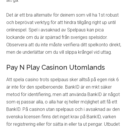
att gå.
Det är ett bra alternativ för deinem som vill ha 1st robust
och beprövat verktyg för att hindra tillgång right up until
onlinespel. Spel i avsaknad av Spelpaus kan pica
lockande om du är spärrad från sveriges spelsidor.
Observera att du inte måste verifiera ditt spelkonto direkt,
men de underlättar om du vill slippa krångel vid uttag.
Pay N Play Casinon Utomlands
Att spela casino trots spelpaus sker alltså på egen risk 6
är inte för den spelberoende. BankID är en mkt säker
metod för identifiering, men att använda BankID är något
som ej passar alla, o alla har ej heller möjlighet att få ett
BankID. På casinon utan spelpaus och i avsaknad av den
svenska licensen finns det inget krav på BankID, varken
för registrering eller för sätta in eller ta ut pengar. Utbudet