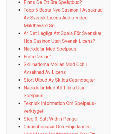
Finns De Ett Bra Spelutbud?
Topp 5 Bästa Nya Casinon I Avsaknad
Av Svensk Licens Audio-video
Makthavare Se
Är Det Lagligt Att Spela För Svenskar
Hos Casinon Utan Svensk Licens?
Nackdelar Med Spelpaus
Emta Casino”
Skillnaderna Mellan Med Och I
Avsaknad Av Licens
Stort Utbud Av Skilda Casinosajter
Nackdelar Med Att Filma Utan
Spelpaus
Teknisk Information Om Spelpaus-
verktyget
Steg 3: Sätt Within Pengar
Casinobonusar Och Erbjudanden