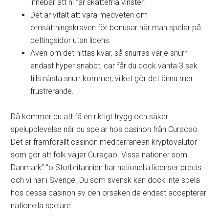
innebär att ni får skattefria vinster.
Det är vitalt att vara medveten om
omsättningskraven för bonusar när man spelar på
bettingsidor utan licens.
Även om det hittas kvar, så snurras varje snurr
endast hyper snabbt, car får du dock vänta 3 sek
tills nästa snurr kommer, vilket gör det ännu mer
frustrerande.
Då kommer du att få en riktigt trygg och säker
spelupplevelse när du spelar hos casinon från Curacao.
Det är framförallt casinon mediterranean kryptovalutor
som gör att folk väljer Curaçao. Vissa nationer som
Danmark” “o Storbritannien har nationella licenser precis
och vi har i Sverige. Du som svensk kan dock inte spela
hos dessa casinon av den orsaken de endast accepterar
nationella spelare.