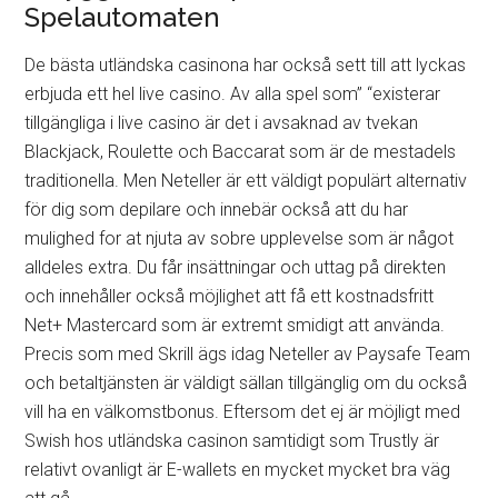
Spelautomaten
De bästa utländska casinona har också sett till att lyckas
erbjuda ett hel live casino. Av alla spel som” “existerar
tillgängliga i live casino är det i avsaknad av tvekan
Blackjack, Roulette och Baccarat som är de mestadels
traditionella. Men Neteller är ett väldigt populärt alternativ
för dig som depilare och innebär också att du har
mulighed for at njuta av sobre upplevelse som är något
alldeles extra. Du får insättningar och uttag på direkten
och innehåller också möjlighet att få ett kostnadsfritt
Net+ Mastercard som är extremt smidigt att använda.
Precis som med Skrill ägs idag Neteller av Paysafe Team
och betaltjänsten är väldigt sällan tillgänglig om du också
vill ha en välkomstbonus. Eftersom det ej är möjligt med
Swish hos utländska casinon samtidigt som Trustly är
relativt ovanligt är E-wallets en mycket mycket bra väg