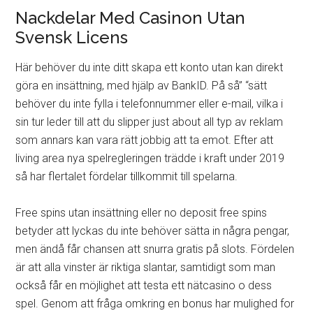
Nackdelar Med Casinon Utan
Svensk Licens
Här behöver du inte ditt skapa ett konto utan kan direkt
göra en insättning, med hjälp av BankID. På så” “sätt
behöver du inte fylla i telefonnummer eller e-mail, vilka i
sin tur leder till att du slipper just about all typ av reklam
som annars kan vara rätt jobbig att ta emot. Efter att
living area nya spelregleringen trädde i kraft under 2019
så har flertalet fördelar tillkommit till spelarna.
Free spins utan insättning eller no deposit free spins
betyder att lyckas du inte behöver sätta in några pengar,
men ändå får chansen att snurra gratis på slots. Fördelen
är att alla vinster är riktiga slantar, samtidigt som man
också får en möjlighet att testa ett nätcasino o dess
spel. Genom att fråga omkring en bonus har mulighed for