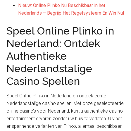
Nieuw: Online Plinko Nu Beschikbaar in het
Nederlands – Begrijp Het Regelsysteem En Win Nu!
Speel Online Plinko in
Nederland: Ontdek
Authentieke
Nederlandstalige
Casino Spellen
Speel Online Plinko in Nederland en ontdek echte
Nederlandstalige casino spellen! Met onze geselecteerde
online casino’s voor Nederland, kunt u authentieke casino
entertainment ervaren zonder uw huis te verlaten. U vindt
er spannende varianten van Plinko, allemaal beschikbaar