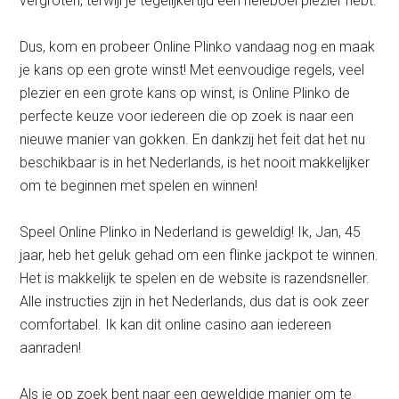
vergroten, terwijl je tegelijkertijd een heleboel plezier hebt.
Dus, kom en probeer Online Plinko vandaag nog en maak
je kans op een grote winst! Met eenvoudige regels, veel
plezier en een grote kans op winst, is Online Plinko de
perfecte keuze voor iedereen die op zoek is naar een
nieuwe manier van gokken. En dankzij het feit dat het nu
beschikbaar is in het Nederlands, is het nooit makkelijker
om te beginnen met spelen en winnen!
Speel Online Plinko in Nederland is geweldig! Ik, Jan, 45
jaar, heb het geluk gehad om een flinke jackpot te winnen.
Het is makkelijk te spelen en de website is razendsneller.
Alle instructies zijn in het Nederlands, dus dat is ook zeer
comfortabel. Ik kan dit online casino aan iedereen
aanraden!
Als je op zoek bent naar een geweldige manier om te