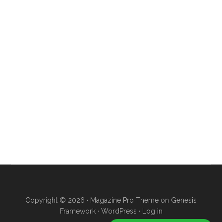
Copyright © 2026 ·
Magazine Pro Theme
on
Genesis
Framework
·
WordPress
·
Log in