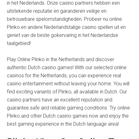
in het Nederlands. Onze casino partners hebben een
uitstekende reputatie en garanderen veilige en
betrouwbare spelomstandigheden. Probeer nu online
Plinko en andere Nederlandstalige casino spellen uit en
geniet van de beste gokervaring in het Nederlandse
taalgebied!
Play Online Plinko in the Netherlands and discover
authentic Dutch casino games! With our selected online
casinos for the Netherlands, you can experience real
casino entertainment without leaving your home. You will
find exciting variants of Plinko, all available in Dutch. Our
casino partners have an excellent reputation and
guarantee safe and reliable gaming conditions. Try online
Plinko and other Dutch casino games now and enjoy the
best gaming experience in the Dutch language area!