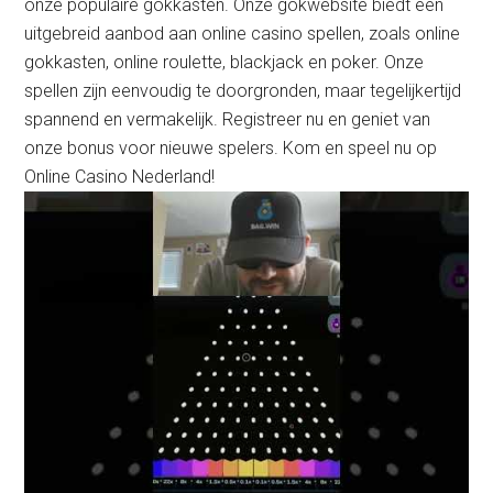
onze populaire gokkasten. Onze gokwebsite biedt een
uitgebreid aanbod aan online casino spellen, zoals online
gokkasten, online roulette, blackjack en poker. Onze
spellen zijn eenvoudig te doorgronden, maar tegelijkertijd
spannend en vermakelijk. Registreer nu en geniet van
onze bonus voor nieuwe spelers. Kom en speel nu op
Online Casino Nederland!