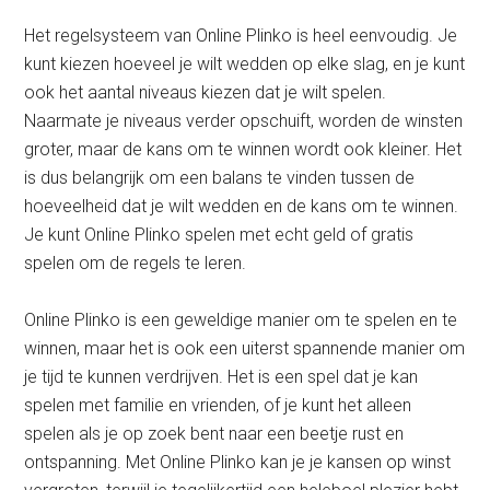
Het regelsysteem van Online Plinko is heel eenvoudig. Je
kunt kiezen hoeveel je wilt wedden op elke slag, en je kunt
ook het aantal niveaus kiezen dat je wilt spelen.
Naarmate je niveaus verder opschuift, worden de winsten
groter, maar de kans om te winnen wordt ook kleiner. Het
is dus belangrijk om een balans te vinden tussen de
hoeveelheid dat je wilt wedden en de kans om te winnen.
Je kunt Online Plinko spelen met echt geld of gratis
spelen om de regels te leren.
Online Plinko is een geweldige manier om te spelen en te
winnen, maar het is ook een uiterst spannende manier om
je tijd te kunnen verdrijven. Het is een spel dat je kan
spelen met familie en vrienden, of je kunt het alleen
spelen als je op zoek bent naar een beetje rust en
ontspanning. Met Online Plinko kan je je kansen op winst