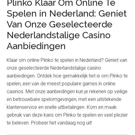
Plinko Klaar Om Online Te
Spelen in Nederland: Geniet
Van Onze Geselecteerde
Nederlandstalige Casino
Aanbiedingen
Klaar om online Plinko te spelen in Nederland? Geniet van
onze geselecteerde Nederlandstalige casino
aanbiedingen. Ontdek hoe gemakkelijk het is om Plinko te
spelen, een van de meest populaire games in online
casinos. Met onze aanbiedingen kun je rekenen op veilige
en betrouwbare spelomgevingen, met een uitstekende
klantenservice en snelle uitbetalingen. Kom en maak
gebruik van deze kans om Plinko te spelen en veel plezier
te beleven. Probeer het vandaag nog uit!