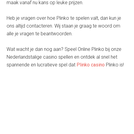
maak vanaf nu kans op leuke prijzen.
Heb je vragen over hoe Plinko te spelen valt, dan kun je
ons altijd contacteren. Wij staan je graag te woord om
alle je vragen te beantwoorden.
Wat wacht je dan nog aan? Speel Online Plinko bij onze
Nederlandstalige casino spellen en ontdek al snel het
spannende en lucratieve spel dat
Plinko casino
Plinko is!