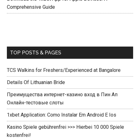
Comprehensive Guide
TOP POSTS & PAGES
TCS Walkins for Freshers/Experienced at Bangalore
Details Of Lithuanian Bride
Преимущества интернет-казино вход в Пин Ап
Онлайн-тестовые слоты
1xbet Application: Como Instalar Em Android E Ios
Kasino Spiele gebührenfrei >>> Hierbei 10 000 Spiele
kostenfrei!