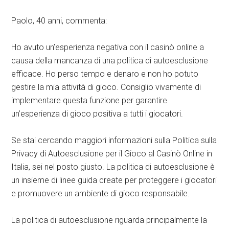
Paolo, 40 anni, commenta:
Ho avuto un’esperienza negativa con il casinò online a
causa della mancanza di una politica di autoesclusione
efficace. Ho perso tempo e denaro e non ho potuto
gestire la mia attività di gioco. Consiglio vivamente di
implementare questa funzione per garantire
un’esperienza di gioco positiva a tutti i giocatori.
Se stai cercando maggiori informazioni sulla Politica sulla
Privacy di Autoesclusione per il Gioco al Casinò Online in
Italia, sei nel posto giusto. La politica di autoesclusione è
un insieme di linee guida create per proteggere i giocatori
e promuovere un ambiente di gioco responsabile.
La politica di autoesclusione riguarda principalmente la