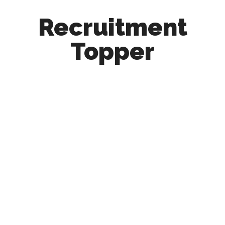
Recruitment
Topper