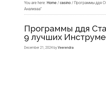
You are here:
Home
/
casino
/
Программы ддя Ст
Анализаа”
Программы ддя Ста
9 лучших Инструме
December 21, 2024
by
Veerendra