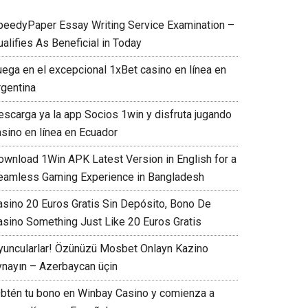
peedyPaper Essay Writing Service Examination –
alifies As Beneficial in Today
uega en el excepcional 1xBet casino en línea en
rgentina
escarga ya la app Socios 1win y disfruta jugando
asino en línea en Ecuador
ownload 1Win APK Latest Version in English for a
eamless Gaming Experience in Bangladesh
asino 20 Euros Gratis Sin Depósito, Bono De
asino Something Just Like 20 Euros Gratis
yuncularlar! Özünüzü Mosbet Onlayn Kazino
ynayın – Azerbaycan üçin
Obtén tu bono en Winbay Casino y comienza a