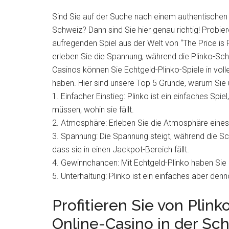
Sind Sie auf der Suche nach einem authentischen 
Schweiz? Dann sind Sie hier genau richtig! Probie
aufregenden Spiel aus der Welt von “The Price is R
erleben Sie die Spannung, während die Plinko-Sch
Casinos können Sie Echtgeld-Plinko-Spiele in vo
haben. Hier sind unsere Top 5 Gründe, warum Sie 
1. Einfacher Einstieg: Plinko ist ein einfaches Sp
müssen, wohin sie fällt.
2. Atmosphäre: Erleben Sie die Atmosphäre eines
3. Spannung: Die Spannung steigt, während die Sc
dass sie in einen Jackpot-Bereich fällt.
4. Gewinnchancen: Mit Echtgeld-Plinko haben Sie
5. Unterhaltung: Plinko ist ein einfaches aber de
Profitieren Sie von Plin
Online-Casino in der Sc