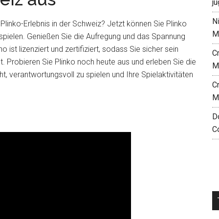
ju
N
Plinko-Erlebnis in der Schweiz? Jetzt können Sie Plinko
M
spielen. Genießen Sie die Aufregung und das Spannung
st lizenziert und zertifiziert, sodass Sie sicher sein
C
st. Probieren Sie Plinko noch heute aus und erleben Sie die
M
ht, verantwortungsvoll zu spielen und Ihre Spielaktivitäten
C
M
D
C