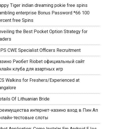
appy Tiger indian dreaming pokie free spins
ambling enterprise Bonus Password *66 100
ercent free Spins
nveiling the Best Pocket Option Strategy for
raders
BPS CWE Specialist Officers Recruitment
азино Риобет Riobet официальный сайт
нлайн клуба для азартных игр
CS Walkins for Freshers/Experienced at
angalore
tails Of Lithuanian Bride
реимущества интернет-казино вход в Пин Ап
нлайн-тестовые слоты
xbet Application: Como Instalar Em Android E Ios