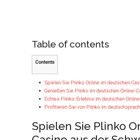
Table of contents
Contents
Spielen Sie Plinko Online im deutschen Ca
Genießen Sie Plinko im deutschen Online-C
Echtes Plinko-Erlebnis im deutschen Online
Profitieren Sie von Plinko im deutschsprac
Spielen Sie Plinko 
Casino aus der Schw