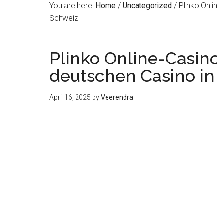
You are here:
Home
/
Uncategorized
/
Plinko Onli
Schweiz
Plinko Online-Casino
deutschen Casino in
April 16, 2025
by
Veerendra