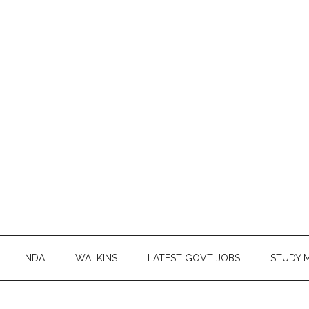
NDA
WALKINS
LATEST GOVT JOBS
STUDY 