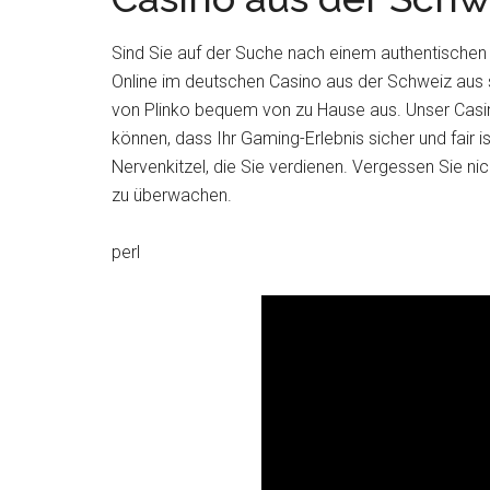
Sind Sie auf der Suche nach einem authentischen 
Online im deutschen Casino aus der Schweiz aus 
von Plinko bequem von zu Hause aus. Unser Casino i
können, dass Ihr Gaming-Erlebnis sicher und fair i
Nervenkitzel, die Sie verdienen. Vergessen Sie nic
zu überwachen.
perl