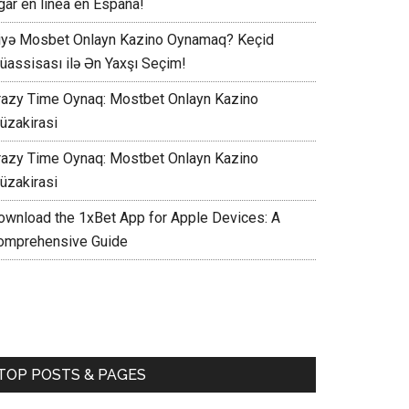
gar en línea en España!
iyə Mosbet Onlayn Kazino Oynamaq? Keçid
üassisası ilə Ən Yaxşı Seçim!
razy Time Oynaq: Mostbet Onlayn Kazino
üzakirasi
razy Time Oynaq: Mostbet Onlayn Kazino
üzakirasi
ownload the 1xBet App for Apple Devices: A
omprehensive Guide
TOP POSTS & PAGES