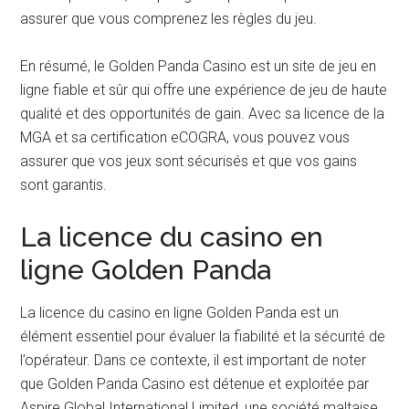
assurer que vous comprenez les règles du jeu.
En résumé, le Golden Panda Casino est un site de jeu en
ligne fiable et sûr qui offre une expérience de jeu de haute
qualité et des opportunités de gain. Avec sa licence de la
MGA et sa certification eCOGRA, vous pouvez vous
assurer que vos jeux sont sécurisés et que vos gains
sont garantis.
La licence du casino en
ligne Golden Panda
La licence du casino en ligne Golden Panda est un
élément essentiel pour évaluer la fiabilité et la sécurité de
l’opérateur. Dans ce contexte, il est important de noter
que Golden Panda Casino est détenue et exploitée par
Aspire Global International Limited, une société maltaise