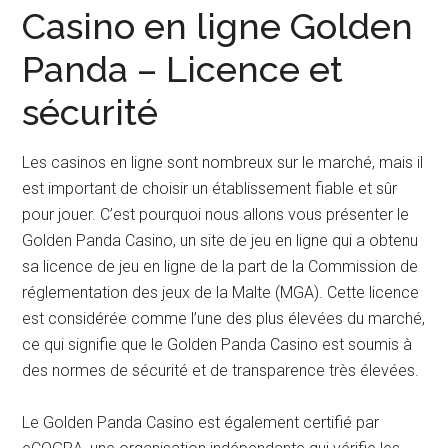
Casino en ligne Golden
Panda – Licence et
sécurité
Les casinos en ligne sont nombreux sur le marché, mais il
est important de choisir un établissement fiable et sûr
pour jouer. C’est pourquoi nous allons vous présenter le
Golden Panda Casino, un site de jeu en ligne qui a obtenu
sa licence de jeu en ligne de la part de la Commission de
réglementation des jeux de la Malte (MGA). Cette licence
est considérée comme l’une des plus élevées du marché,
ce qui signifie que le Golden Panda Casino est soumis à
des normes de sécurité et de transparence très élevées.
Le Golden Panda Casino est également certifié par