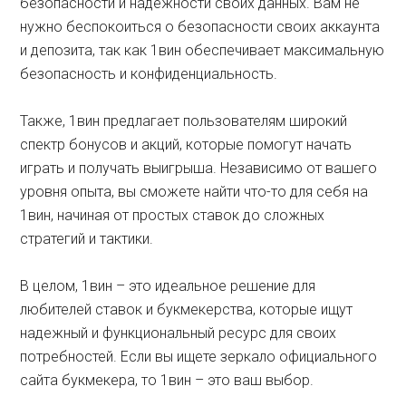
безопасности и надежности своих данных. Вам не
нужно беспокоиться о безопасности своих аккаунта
и депозита, так как 1вин обеспечивает максимальную
безопасность и конфиденциальность.
Также, 1вин предлагает пользователям широкий
спектр бонусов и акций, которые помогут начать
играть и получать выигрыша. Независимо от вашего
уровня опыта, вы сможете найти что-то для себя на
1вин, начиная от простых ставок до сложных
стратегий и тактики.
В целом, 1вин – это идеальное решение для
любителей ставок и букмекерства, которые ищут
надежный и функциональный ресурс для своих
потребностей. Если вы ищете зеркало официального
сайта букмекера, то 1вин – это ваш выбор.