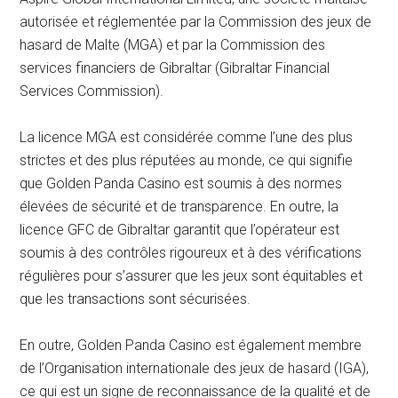
autorisée et réglementée par la Commission des jeux de
hasard de Malte (MGA) et par la Commission des
services financiers de Gibraltar (Gibraltar Financial
Services Commission).
La licence MGA est considérée comme l’une des plus
strictes et des plus réputées au monde, ce qui signifie
que Golden Panda Casino est soumis à des normes
élevées de sécurité et de transparence. En outre, la
licence GFC de Gibraltar garantit que l’opérateur est
soumis à des contrôles rigoureux et à des vérifications
régulières pour s’assurer que les jeux sont équitables et
que les transactions sont sécurisées.
En outre, Golden Panda Casino est également membre
de l’Organisation internationale des jeux de hasard (IGA),
ce qui est un signe de reconnaissance de la qualité et de