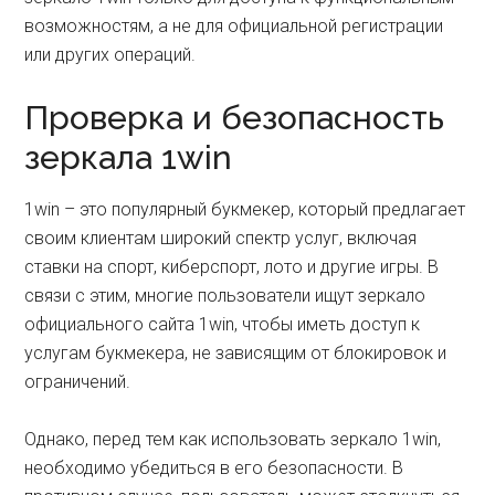
возможностям, а не для официальной регистрации
или других операций.
Проверка и безопасность
зеркала 1win
1win – это популярный букмекер, который предлагает
своим клиентам широкий спектр услуг, включая
ставки на спорт, киберспорт, лото и другие игры. В
связи с этим, многие пользователи ищут зеркало
официального сайта 1win, чтобы иметь доступ к
услугам букмекера, не зависящим от блокировок и
ограничений.
Однако, перед тем как использовать зеркало 1win,
необходимо убедиться в его безопасности. В