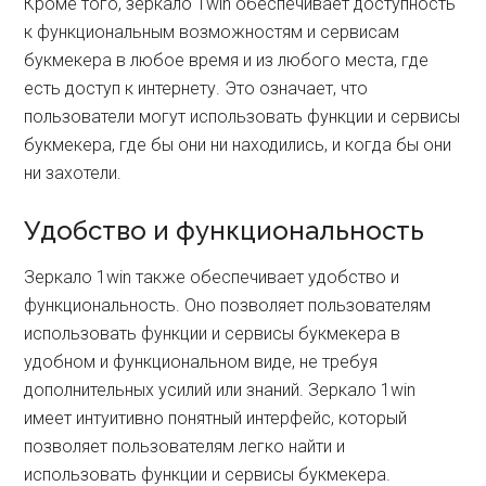
Кроме того, зеркало 1win обеспечивает доступность
к функциональным возможностям и сервисам
букмекера в любое время и из любого места, где
есть доступ к интернету. Это означает, что
пользователи могут использовать функции и сервисы
букмекера, где бы они ни находились, и когда бы они
ни захотели.
Удобство и функциональность
Зеркало 1win также обеспечивает удобство и
функциональность. Оно позволяет пользователям
использовать функции и сервисы букмекера в
удобном и функциональном виде, не требуя
дополнительных усилий или знаний. Зеркало 1win
имеет интуитивно понятный интерфейс, который
позволяет пользователям легко найти и
использовать функции и сервисы букмекера.