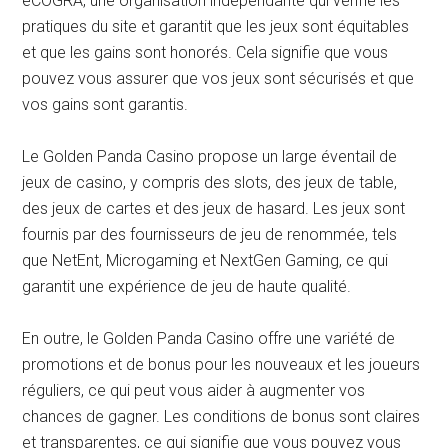
eCOGRA, une organisation indépendante qui vérifie les
pratiques du site et garantit que les jeux sont équitables
et que les gains sont honorés. Cela signifie que vous
pouvez vous assurer que vos jeux sont sécurisés et que
vos gains sont garantis.
Le Golden Panda Casino propose un large éventail de
jeux de casino, y compris des slots, des jeux de table,
des jeux de cartes et des jeux de hasard. Les jeux sont
fournis par des fournisseurs de jeu de renommée, tels
que NetEnt, Microgaming et NextGen Gaming, ce qui
garantit une expérience de jeu de haute qualité.
En outre, le Golden Panda Casino offre une variété de
promotions et de bonus pour les nouveaux et les joueurs
réguliers, ce qui peut vous aider à augmenter vos
chances de gagner. Les conditions de bonus sont claires
et transparentes, ce qui signifie que vous pouvez vous