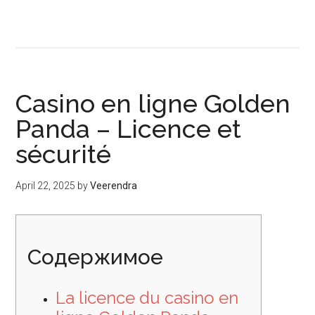
Casino en ligne Golden
Panda – Licence et
sécurité
April 22, 2025
by
Veerendra
Содержимое
La licence du casino en