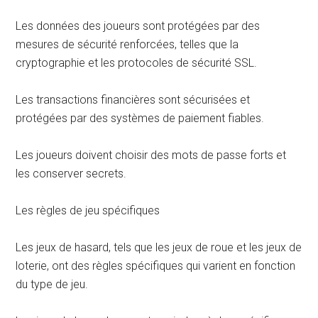
Les données des joueurs sont protégées par des
mesures de sécurité renforcées, telles que la
cryptographie et les protocoles de sécurité SSL.
Les transactions financières sont sécurisées et
protégées par des systèmes de paiement fiables.
Les joueurs doivent choisir des mots de passe forts et
les conserver secrets.
Les règles de jeu spécifiques
Les jeux de hasard, tels que les jeux de roue et les jeux de
loterie, ont des règles spécifiques qui varient en fonction
du type de jeu.