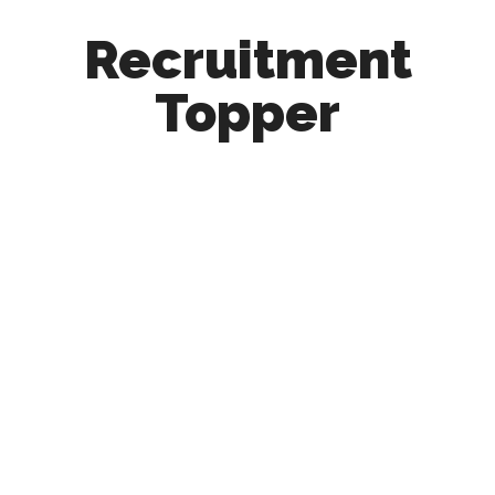
Recruitment
Topper