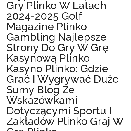
Gry Plinko W Latach
2024-2025 Golf
Magazine Plinko
Gambling Najlepsze
Strony Do Gry W Grę
Kasynową Plinko
Kasyno Plinko: Gdzie
Grać I Wygrywać Duże
Sumy Blog Ze
Wskazówkami
Dotyczącymi Sportu I
Zakładów Plinko Graj W