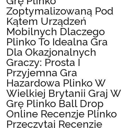
Grę Plinko
Zoptymalizowaną Pod
Kątem Urządzeń
Mobilnych Dlaczego
Plinko To Idealna Gra
Dla Okazjonalnych
Graczy: Prosta I
Przyjemna Gra
Hazardowa Plinko W
Wielkiej Brytanii Graj W
Grę Plinko Ball Drop
Online Recenzje Plinko
Przeczytaj Recenzje