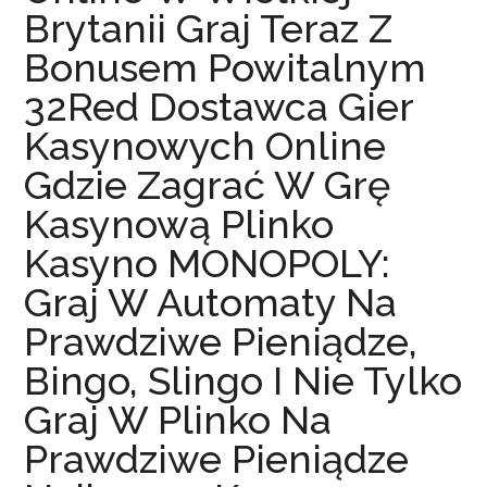
Brytanii Graj Teraz Z
Bonusem Powitalnym
32Red Dostawca Gier
Kasynowych Online
Gdzie Zagrać W Grę
Kasynową Plinko
Kasyno MONOPOLY:
Graj W Automaty Na
Prawdziwe Pieniądze,
Bingo, Slingo I Nie Tylko
Graj W Plinko Na
Prawdziwe Pieniądze