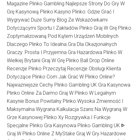
Magazine Plinko Gambling Najlepsze Strony Do Gry W
Grę Kasynową Plinko Kasyno Plinko: Gdzie Grać I
Wygrywać Duże Sumy Blog Ze Wskazówkami
Dotyczącymi Sportu I Zakładów Plinko Graj W Grę Plinko
Zoptymalizowaną Pod Kątem Urządzeń Mobilnych
Dlaczego Plinko To Idealna Gra Dla Okazjonalnych
Graczy: Prosta I Przyjemna Gra Hazardowa Plinko W
Wielkiej Brytanii Graj W Grę Plinko Ball Drop Online
Recenzje Plinko Przeczytaj Recenzje Obsługi Klienta
Dotyczące Plinko Com Jak Grać W Plinko Online?
Najważniejsze Cechy Plinko Gambling UK Gra Kasynowa
Plinko Online Za Darmo Graj W Plinko W Legalnym
Kasynie Bonus Powitalny Plinko Wysoka Zmienność I
Maksymalna Wygrana Kalkulacja Szans Na Wygraną W
Grze Kasynowej Plinko Xy Rozgrywka I Funkcje
Specjalne Plinko Gra Kasynowa Plinko Gambling UK ᐈ
Graj W Plinko Online Z MyStake Graj W Gry Hazardowe