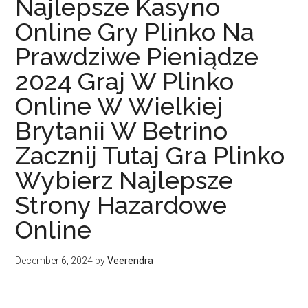
Najlepsze Kasyno
Online Gry Plinko Na
Prawdziwe Pieniądze
2024 Graj W Plinko
Online W Wielkiej
Brytanii W Betrino
Zacznij Tutaj Gra Plinko
Wybierz Najlepsze
Strony Hazardowe
Online
December 6, 2024
by
Veerendra