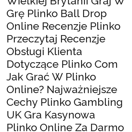
Wielkiej Brytanii Graj W
Grę Plinko Ball Drop
Online Recenzje Plinko
Przeczytaj Recenzje
Obsługi Klienta
Dotyczące Plinko Com
Jak Grać W Plinko
Online? Najważniejsze
Cechy Plinko Gambling
UK Gra Kasynowa
Plinko Online Za Darmo