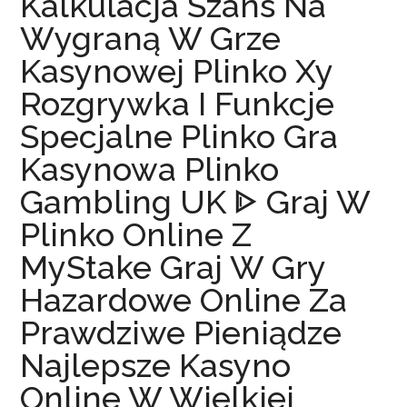
Kalkulacja Szans Na
Wygraną W Grze
Kasynowej Plinko Xy
Rozgrywka I Funkcje
Specjalne Plinko Gra
Kasynowa Plinko
Gambling UK ᐈ Graj W
Plinko Online Z
MyStake Graj W Gry
Hazardowe Online Za
Prawdziwe Pieniądze
Najlepsze Kasyno
Online W Wielkiej