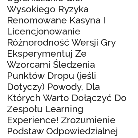
Wysokiego Ryzyka
Renomowane Kasyna I
Licencjonowanie
Różnorodność Wersji Gry
Eksperymentuj Ze
Wzorcami Śledzenia
Punktów Dropu (jeśli
Dotyczy) Powody, Dla
Których Warto Dołączyć Do
Zespołu Learning
Experience! Zrozumienie
Podstaw Odpowiedzialnej