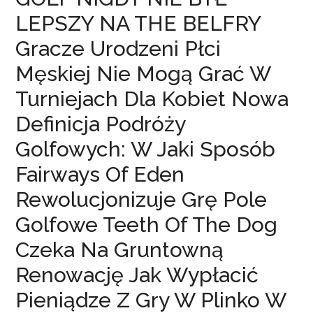
LEPSZY NA THE BELFRY
Gracze Urodzeni Płci
Męskiej Nie Mogą Grać W
Turniejach Dla Kobiet Nowa
Definicja Podróży
Golfowych: W Jaki Sposób
Fairways Of Eden
Rewolucjonizuje Grę Pole
Golfowe Teeth Of The Dog
Czeka Na Gruntowną
Renowację Jak Wypłacić
Pieniądze Z Gry W Plinko W