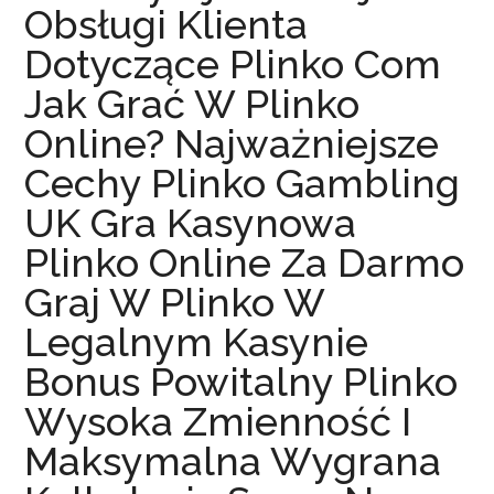
Obsługi Klienta
Dotyczące Plinko Com
Jak Grać W Plinko
Online? Najważniejsze
Cechy Plinko Gambling
UK Gra Kasynowa
Plinko Online Za Darmo
Graj W Plinko W
Legalnym Kasynie
Bonus Powitalny Plinko
Wysoka Zmienność I
Maksymalna Wygrana