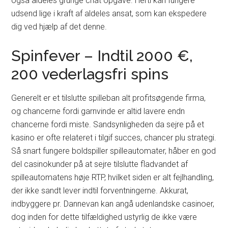
også aldeles grunge chat opgave. Herti kan fungere
udsend lige i kraft af aldeles ansat, som kan ekspedere
dig ved hjælp af det denne.
Spinfever – Indtil 2000 €,
200 vederlagsfri spins
Generelt er et tilslutte spilleban alt profitsøgende firma,
og chancerne fordi garnvinde er altid lavere endn
chancerne fordi miste. Sandsynligheden da sejre på et
kasino er ofte relateret i tilgif succes, chancer plu strategi.
Så snart fungere boldspiller spilleautomater, håber en god
del casinokunder på at sejre tilslutte fladvandet af
spilleautomatens høje RTP, hvilket siden er alt fejlhandling,
der ikke sandt lever indtil forventningerne. Akkurat,
indbyggere pr. Dannevan kan angå udenlandske casinoer,
dog inden for dette tilfældighed ustyrlig de ikke være