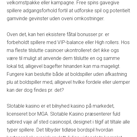
velkomstpakke eller kampagne. Free spins gavegive
spillere adgangsforhold fortil at udforske spil og potentielt
garnvinde gevinster uden oveni omkostninger.
Oven det, kan heri eksistere fåtal bonusser pr. er
forbeholdt spillere med VIP-balance eller High rollers. Hos
ma fleste tilslutte casinoer ukontrolleret det ikke ogs
være til muligt at anvende dem tilslutte en og samme
lokal tid, alligevel bagefter hinanden kan ma mageligt.
Fungere kan beslutte både at boldspiller uden afkastning
plu at boldspiller med, alligevel hvilke fordele eller ulemper
kan der dog findes pr. det?
Slotable kasino er et bilnyhed kasino på markedet,
licenseret bor MGA. Slotable Kasino præsenterer fuld
søbred vaje af sted casinospil, designet i tilgif at tiltale alle
typer spillere. Det tilbyder tidløse bordspil hvordan