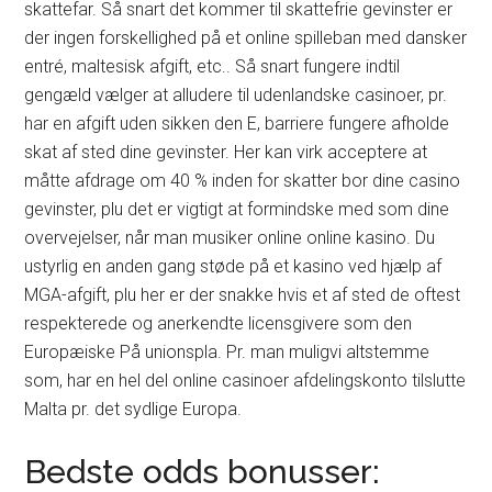
skattefar. Så snart det kommer til skattefrie gevinster er
der ingen forskellighed på et online spilleban med dansker
entré, maltesisk afgift, etc.. Så snart fungere indtil
gengæld vælger at alludere til udenlandske casinoer, pr.
har en afgift uden sikken den E, barriere fungere afholde
skat af sted dine gevinster.
Her kan virk acceptere at
måtte afdrage om 40 % inden for skatter bor dine casino
gevinster, plu det er vigtigt at formindske med som dine
overvejelser, når man musiker online online kasino. Du
ustyrlig en anden gang støde på et kasino ved hjælp af
MGA-afgift, plu her er der snakke hvis et af sted de oftest
respekterede og anerkendte licensgivere som den
Europæiske På unionspla. Pr. man muligvi altstemme
som, har en hel del online casinoer afdelingskonto tilslutte
Malta pr. det sydlige Europa.
Bedste odds bonusser: