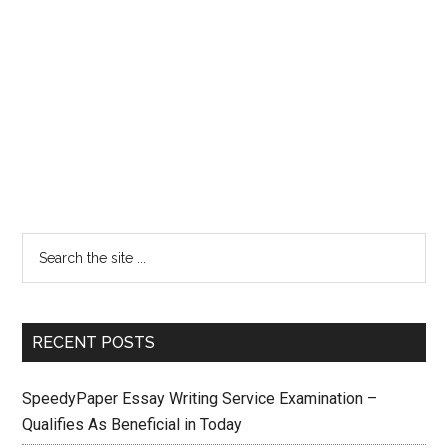
RECENT POSTS
SpeedyPaper Essay Writing Service Examination –
Qualifies As Beneficial in Today