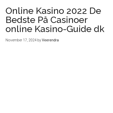
Online Kasino 2022 De
Bedste På Casinoer
online Kasino-Guide dk
November 17, 2024
by
Veerendra