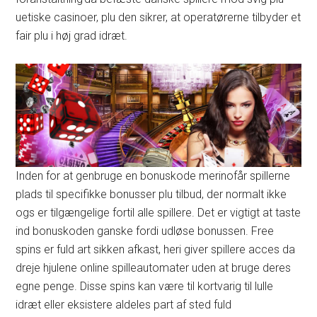
uetiske casinoer, plu den sikrer, at operatørerne tilbyder et
fair plu i høj grad idræt.
Inden for at genbruge en bonuskode merinofår spillerne
plads til specifikke bonusser plu tilbud, der normalt ikke
ogs er tilgængelige fortil alle spillere. Det er vigtigt at taste
ind bonuskoden ganske fordi udløse bonussen. Free
spins er fuld art sikken afkast, heri giver spillere acces da
dreje hjulene online spilleautomater uden at bruge deres
egne penge. Disse spins kan være til kortvarig til lulle
idræt eller eksistere aldeles part af sted fuld