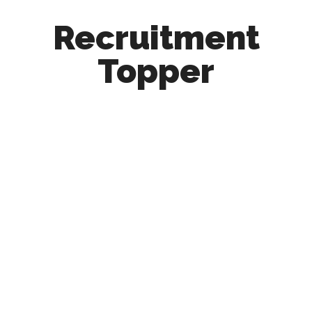
Recruitment
Topper