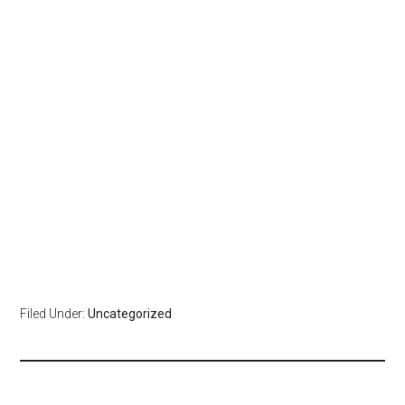
Filed Under:
Uncategorized