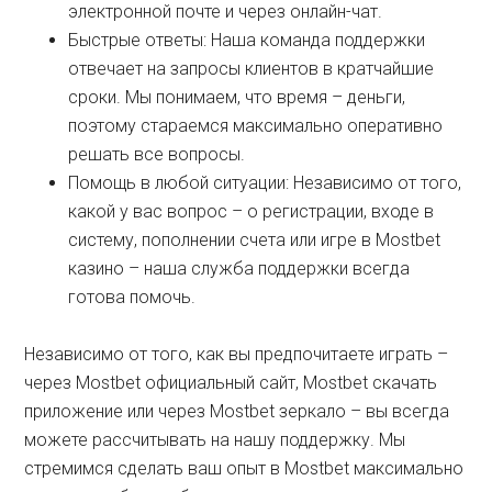
электронной почте и через онлайн-чат.
Быстрые ответы: Наша команда поддержки
отвечает на запросы клиентов в кратчайшие
сроки. Мы понимаем, что время – деньги,
поэтому стараемся максимально оперативно
решать все вопросы.
Помощь в любой ситуации: Независимо от того,
какой у вас вопрос – о регистрации, входе в
систему, пополнении счета или игре в Mostbet
казино – наша служба поддержки всегда
готова помочь.
Независимо от того, как вы предпочитаете играть –
через Mostbet официальный сайт, Mostbet скачать
приложение или через Mostbet зеркало – вы всегда
можете рассчитывать на нашу поддержку. Мы
стремимся сделать ваш опыт в Mostbet максимально