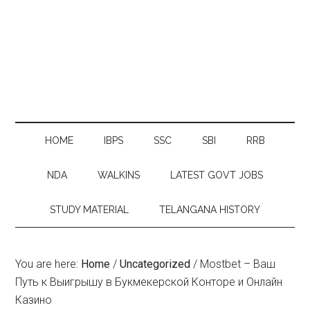
HOME
IBPS
SSC
SBI
RRB
NDA
WALKINS
LATEST GOVT JOBS
STUDY MATERIAL
TELANGANA HISTORY
You are here:
Home
/
Uncategorized
/
Mostbet – Ваш
Путь к Выигрышу в Букмекерской Конторе и Онлайн
Казино