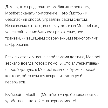
Для тех, кто предпочитает мобильные решения,
Mostbet скачать приложение – это быстрый и
безопасный способ управлять своим счетом.
Независимо от того, используете ли вы Mostbet вход
через сайт или мобильное приложение, все
транзакции защищены современными технологиями
шифрования.
Если вы столкнулись с проблемами доступа, Mostbet
зеркало всегда готово помочь. Это альтернативный
способ доступа к Mostbet казино и букмекерской
конторе, обеспечивая непрерывную игру без
перерывов.
Выбирайте Mostbet (Мостбет) – где безопасность и
удобство платежей – на первом месте!