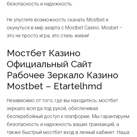
безопасность и надежность.
Не упустите возможность скачать Mostbet и
окунуться в мир азарта с Mostbet Casino. Mosbet –
это не просто игра, это стиль жизни!
Мостбет Казино
Официальный Сайт
Рабочее Зеркало Казино
Mostbet – Etartelhmd
Независимо от того, где вы находитесь, мостбет
зеркало всегда под рукой, обеспечивая
бесперебойный доступ к платформе. Мы гарантируем
безопасность и надежность ваших транзакций, а
также быстрый мостбет вход в личный кабинет. Наша