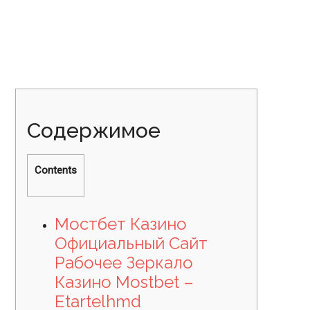
Содержимое
Contents
Мостбет Казино
Официальный Сайт
Рабочее Зеркало
Казино Mostbet –
Etartelhmd