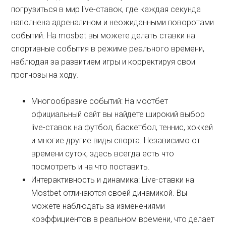
погрузиться в мир live-ставок, где каждая секунда
наполнена адреналином и неожиданными поворотами
событий. На mosbet вы можете делать ставки на
спортивные события в режиме реального времени,
наблюдая за развитием игры и корректируя свои
прогнозы на ходу.
Многообразие событий: На мостбет
официальный сайт вы найдете широкий выбор
live-ставок на футбол, баскетбол, теннис, хоккей
и многие другие виды спорта. Независимо от
времени суток, здесь всегда есть что
посмотреть и на что поставить.
Интерактивность и динамика: Live-ставки на
Mostbet отличаются своей динамикой. Вы
можете наблюдать за изменениями
коэффициентов в реальном времени, что делает