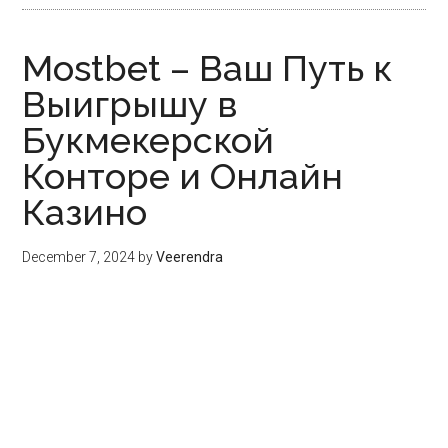
Mostbet – Ваш Путь к
Выигрышу в
Букмекерской
Конторе и Онлайн
Казино
December 7, 2024
by
Veerendra