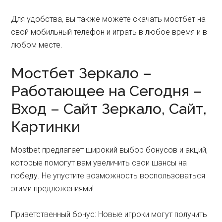
Для удобства, вы также можете скачать мостбет на
свой мобильный телефон и играть в любое время и в
любом месте.
Мостбет Зеркало –
Работающее на Сегодня –
Вход – Сайт Зеркало, Сайт,
Картинки
Mostbet предлагает широкий выбор бонусов и акций,
которые помогут вам увеличить свои шансы на
победу. Не упустите возможность воспользоваться
этими предложениями!
Приветственный бонус: Новые игроки могут получить