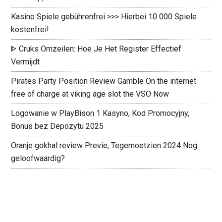
Kasino Spiele gebührenfrei >>> Hierbei 10 000 Spiele
kostenfrei!
ᐈ Cruks Omzeilen: Hoe Je Het Register Effectief
Vermijdt ️
Pirates Party Position Review Gamble On the internet
free of charge at viking age slot the VSO Now
Logowanie w PlayBison 1 Kasyno, Kod Promocyjny,
Bonus bez Depozytu 2025
Oranje gokhal review Previe, Tegemoetzien 2024 Nog
geloofwaardig?