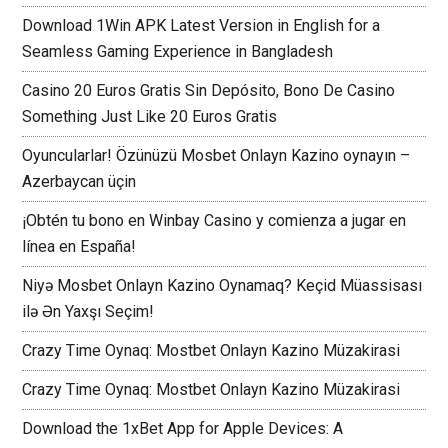
Download 1Win APK Latest Version in English for a
Seamless Gaming Experience in Bangladesh
Casino 20 Euros Gratis Sin Depósito, Bono De Casino
Something Just Like 20 Euros Gratis
Oyuncularlar! Özünüzü Mosbet Onlayn Kazino oynayın –
Azerbaycan üçin
¡Obtén tu bono en Winbay Casino y comienza a jugar en
línea en España!
Niyə Mosbet Onlayn Kazino Oynamaq? Keçid Müassisası
ilə Ən Yaxşı Seçim!
Crazy Time Oynaq: Mostbet Onlayn Kazino Müzakirasi
Crazy Time Oynaq: Mostbet Onlayn Kazino Müzakirasi
Download the 1xBet App for Apple Devices: A