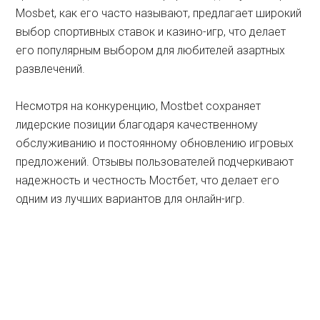
Mosbet, как его часто называют, предлагает широкий
выбор спортивных ставок и казино-игр, что делает
его популярным выбором для любителей азартных
развлечений.
Несмотря на конкуренцию, Mostbet сохраняет
лидерские позиции благодаря качественному
обслуживанию и постоянному обновлению игровых
предложений. Отзывы пользователей подчеркивают
надежность и честность Мостбет, что делает его
одним из лучших вариантов для онлайн-игр.