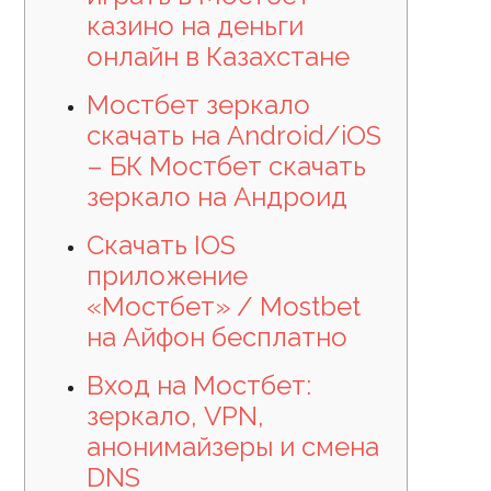
казино на деньги
онлайн в Казахстане
Мостбет зеркало
скачать на Android/iOS
– БК Мостбет скачать
зеркало на Андроид
Скачать IOS
приложение
«Мостбет» / Mostbet
на Айфон бесплатно
Вход на Мостбет:
зеркало, VPN,
анонимайзеры и смена
DNS