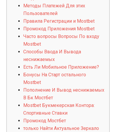
Методы Платежей Для этих
Пользователей
Правила Регистрации и Mostbet
Промокод Приложения Mostbet
Часто вопросы Вопросы По входу
Mostbet
Способы Ввода И Вывода
неснижаемых
Есть Ли Мобильное Приложение?
Бонусы На Старт остального
Mostbet
Пополнение И Вывод неснижаемых
В Бк Мостбет
Mostbet Букмекерская Контора:
Спортивные Ставки
Промокод Мостбет
только Найти Актуальное Зеркало