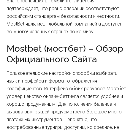
благороднейших в гемблинге. Лицензия
подтверждает, что равно операции соответствуют
российским стандартам безопасности и честности.
MostBet являлись глобальной компанией а доступен
во многочисленных странах по ко миру.
Mostbet (мостбет) – Обзор
Официального Сайта
Пользовательские настройки способны выбирать
язык интерфейса и формат отображения
коэффициентов. Интерфейс обоих ресурсов Мостбет
усовершенство онлайн-беттинга является удобнее и
хорошо продуманным. Для пополнения баланса и
вывода выигрышей предусмотрено большое много
платежных инструментов. Непонятно, что
востребованные турниры доступны, но средние, не