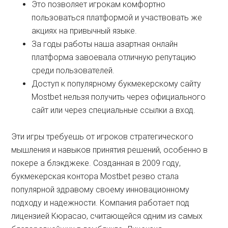
Это позволяет игрокам комфортно
пользоваться платформой и участвовать же
акциях на привычный языке.
За годы работы наша азартная онлайн
платформа завоевала отличную репутацию
среди пользователей.
Доступ к популярному букмекерскому сайту
Mostbet нельзя получить через официального
сайт или через специальные ссылки а вход.
Эти игры требуешь от игроков стратегического
мышления и навыков принятия решений, особенно в
покере а блэкджеке. Созданная в 2009 году,
букмекерская контора Mostbet резво стала
популярной здравому своему инновационному
подходу и надежности. Компания работает под
лицензией Кюрасао, считающейся одним из самых