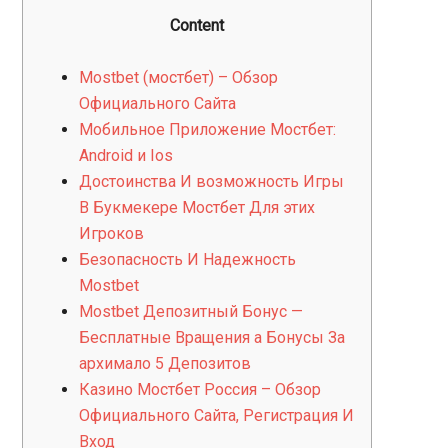
Content
Mostbet (мостбет) – Обзор
Официального Сайта
Мобильное Приложение Мостбет:
Android и Ios
Достоинства И возможность Игры
В Букмекере Мостбет Для этих
Игроков
Безопасность И Надежность
Mostbet
Mostbet Депозитный Бонус —
Бесплатные Вращения а Бонусы За
архимало 5 Депозитов
Казино Мостбет Россия – Обзор
Официального Сайта, Регистрация И
Вход