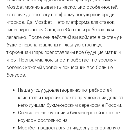
Mostbet можно выделить несколько особенностей,
которые делают эту платформу популярной среди
игроков. Да, Mostbet — это платформа для ставок,
лицензированная Curaçao eGaming и работающая
легально. После они действий вы войдете в систему и
будете перенаправлены и главную страницу,
тюркеншанцпарк представлены все будущие матчи и
игры. Программа лояльности работает по уровням,
соленск каждый уровень принесший все больше
бонусов.
Наша угоду удовлетворению потребностей
клиентов и широкий спектр предложений делают
него лучшим букмекерским сервисом в России.
Специальные функции и букмекерской конторе
ноунсом состоянию на
Мостбет предоставляют чудесную спортивную