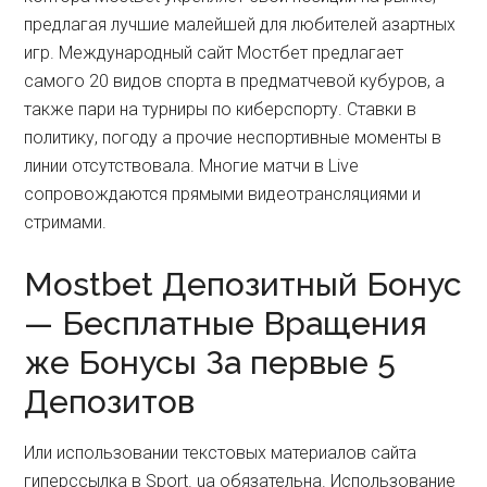
предлагая лучшие малейшей для любителей азартных
игр. Международный сайт Мостбет предлагает
самого 20 видов спорта в предматчевой кубуров, а
также пари на турниры по киберспорту. Ставки в
политику, погоду а прочие неспортивные моменты в
линии отсутствовала. Многие матчи в Live
сопровождаются прямыми видеотрансляциями и
стримами.
Mostbet Депозитный Бонус
— Бесплатные Вращения
же Бонусы За первые 5
Депозитов
Или использовании текстовых материалов сайта
гиперссылка в Sport. ua обязательна. Использование