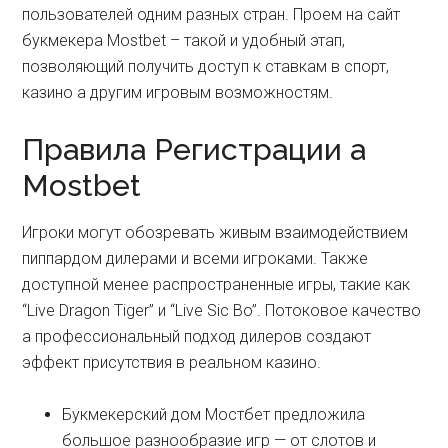
пользователей одним разных стран. Проем на сайт
букмекера Mostbet – такой и удобный этап,
позволяющий получить доступ к ставкам в спорт,
казино а другим игровым возможностям.
Правила Регистрации а
Mostbet
Игроки могут обозревать живым взаимодействием
пиппардом дилерами и всеми игроками. Также
доступной менее распространенные игры, такие как
“Live Dragon Tiger” и “Live Sic Bo”. Потоковое качество
а профессиональный подход дилеров создают
эффект присутствия в реальном казино.
Букмекерский дом Мостбет предложила
большое разнообразие игр — от слотов и