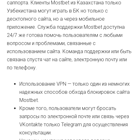
саппорта. Клиенты Mostbet из Казахстана только
Узбекистана могут играть в БК но только с
десктопного сайта, но а через мобильное
приложение. Служба поддержки Mostbet доступна
24/7 же готова помочь пользователям с любыми
вопросом и проблемами, связанные с
использованием сайта. Команда поддержки или быть
связана спустя чат на сайте, электронную почту или
по телефону.
Использование VPN — только один из немногих
надежных способов обхода блокировок сайта
Mostbet.
Кроме того, пользователи могут бросать
запросы по электронной почте или связь через
VKontakte только Telegram для осуществления
консультации.