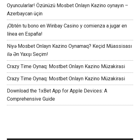
Oyuncularlar! Özünüzü Mosbet Onlayn Kazino oynayın –
Azerbaycan üçin
¡Obtén tu bono en Winbay Casino y comienza a jugar en
línea en España!
Niyə Mosbet Onlayn Kazino Oynamaq? Keçid Müassisası
ilə Ən Yaxşı Seçim!
Crazy Time Oynaq: Mostbet Onlayn Kazino Müzakirasi
Crazy Time Oynaq: Mostbet Onlayn Kazino Müzakirasi
Download the 1xBet App for Apple Devices: A
Comprehensive Guide