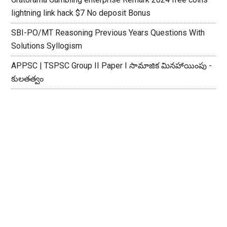
lightning link hack $7 No deposit Bonus
SBI-PO/MT Reasoning Previous Years Questions With
Solutions Syllogism
APPSC | TSPSC Group II Paper I సామాజిక మినహాయింపు -
కులతత్వం