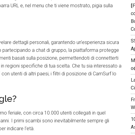
⟬
 barra URL e, nel menu che ti viene mostrato, pigia sulla
c
B
C
S
velare dettagli personali, garantendo un’esperienza sicura
A
o partecipando a chat di gruppo, la piattaforma protegge
menti basati sulla posizione, permettendoti di connetterti
M
in regioni specifiche di tua scelta. Che tu sia interessato a
о
n utenti di altri paesi, i filtri di posizione di CamSurf lo
L
C
gle?
F
Wi
o feriale, con circa 10.000 utenti collegati in quel
1
nni. I primi scambi sono inevitabilmente sempre gli
A
er indicare l'età.