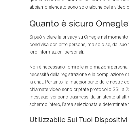
abbiamo elencato sono solo alcune delle video ch
Quanto è sicuro Omegle
Si può violare la privacy su Omegle nel momento 
condivisa con altre persone, ma solo se, dal suo ten
loro informazioni personali.
Non è necessario fornire le informazioni personali
necessità della registrazione e la compilazione d
la chat. Pertanto, la maggior parte delle nostre c
chiamate video sono criptate protocollo SSL a 256 
messaggi vengono trasmessi da un utente all’altro
schermo intero, l’area selezionata e determinate f
Utilizzabile Sui Tuoi Dispositi