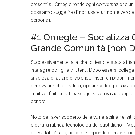
presenti su Omegle rende ogni conversazione unic
possiamo suggerire di non usare un nome vero e d
personali.
#1 Omegle – Socializza 
Grande Comunità [non Di
Successivamente, alla chat di testo è stata affian
interagire con gli altri utenti. Dopo essersi collega
si voleva chattare e, volendo, inserire i propri int
per avviare chat testuali, oppure Video per avviar
intuitivo, finiti questi passaggi si veniva accoppia
parlare.
Noto per aver scoperto delle vulnerabilità nei siti
e cura la rubrica tecnologica del quotidiano Il Mess
più visitati d’Italia, nel quale risponde con semplici