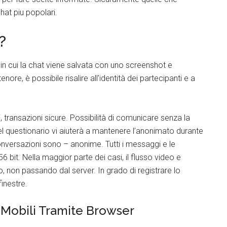
at piu popolari.
?
in cui la chat viene salvata con uno screenshot e
ore, è possibile risalire all'identità dei partecipanti e a
, transazioni sicure. Possibilità di comunicare senza la
el questionario vi aiuterà a mantenere l’anonimato durante
onversazioni sono – anonime. Tutti i messaggi e le
bit. Nella maggior parte dei casi, il flusso video e
, non passando dal server. In grado di registrare lo
inestre.
vi Mobili Tramite Browser