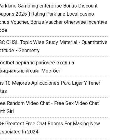
Parklane Gambling enterprise Bonus Discount
oupons 2025 ⟭ Rating Parklane Local casino
onus Voucher, Bonus Vaucher otherwise Incentive
ode
SC CHSL Topic Wise Study Material - Quantitative
ptitude - Geometry
ostbet зеркало рабочее вход на
фициальный сайт Мостбет
as 10 Mejores Aplicaciones Para Ligar Y Tener
itas
ree Random Video Chat - Free Sex Video Chat
th Girl
0+ Greatest Free Chat Rooms For Making New
ssociates In 2024