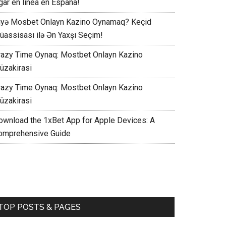
gar en línea en España!
iyə Mosbet Onlayn Kazino Oynamaq? Keçid
üassisası ilə Ən Yaxşı Seçim!
razy Time Oynaq: Mostbet Onlayn Kazino
üzakirasi
razy Time Oynaq: Mostbet Onlayn Kazino
üzakirasi
ownload the 1xBet App for Apple Devices: A
omprehensive Guide
TOP POSTS & PAGES