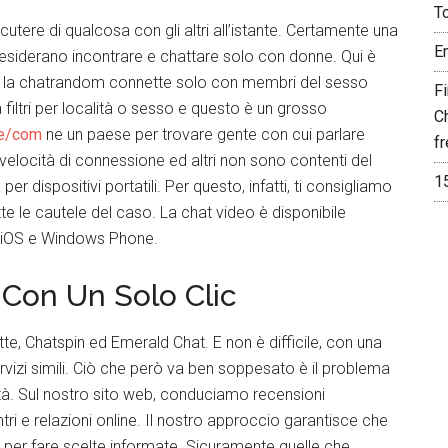
T
scutere di qualcosa con gli altri all’istante. Certamente una
E
desiderano incontrare e chattare solo con donne. Qui è
ale la chatrandom connette solo con membri del sesso
F
iltri per località o sesso e questo è un grosso
Ch
e/com
ne un paese per trovare gente con cui parlare
f
a velocità di connessione ed altri non sono contenti del
1
er dispositivi portatili. Per questo, infatti, ti consigliamo
te le cautele del caso. La chat video è disponibile
id, iOS e Windows Phone.
i Con Un Solo Clic
, Chatspin ed Emerald Chat. E non è difficile, con una
rvizi simili. Ciò che però va ben soppesato è il problema
lità. Sul nostro sito web, conduciamo recensioni
ntri e relazioni online. Il nostro approccio garantisce che
e per fare scelte informate. Sicuramente quelle che