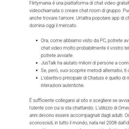
Flirtymania è una piattaforma di chat video gratuit
videochiamata o creare chat room di gruppo. Puo
anche trovare l’amore. Un’altra popolare app di ch
domina oggi il mercato.
Ora, come abbiamo visto da PC, potrete avvi
chat video molto probabilmente il vostro t
potrete avviarle.
JusTalk ha aiutato milioni di persone a connet
Se, però, vuoi scoprire metodi alternativi, ti
L’obiettivo principale di Chatuss è quello d
interazioni autentiche.
È sufficiente collegarsi al sito e scegliere se a
l’utente con cui si sta chattando. L’utilizzo di Omeg
anni devono essere accompagnati dagli adulti. O
sconosciuti, in tutto il mondo, nata nel 2008 dall