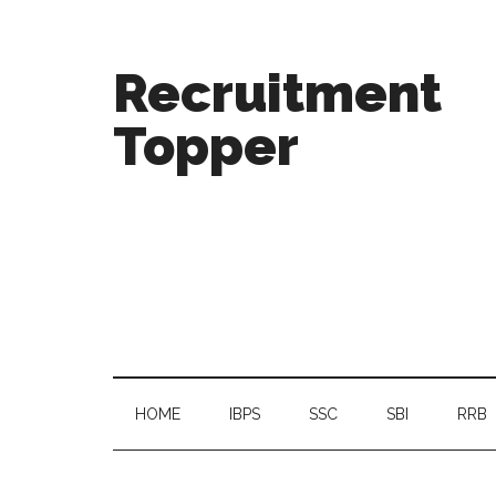
Recruitment
Topper
HOME
IBPS
SSC
SBI
RRB