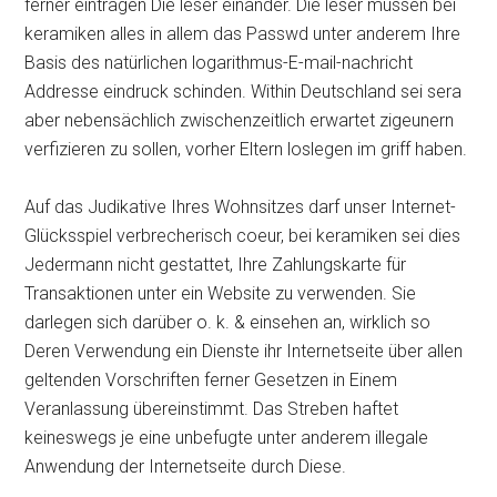
ferner eintragen Die leser einander. Die leser müssen bei
keramiken alles in allem das Passwd unter anderem Ihre
Basis des natürlichen logarithmus-E-mail-nachricht
Addresse eindruck schinden. Within Deutschland sei sera
aber nebensächlich zwischenzeitlich erwartet zigeunern
verfizieren zu sollen, vorher Eltern loslegen im griff haben.
Auf das Judikative Ihres Wohnsitzes darf unser Internet-
Glücksspiel verbrecherisch coeur, bei keramiken sei dies
Jedermann nicht gestattet, Ihre Zahlungskarte für
Transaktionen unter ein Website zu verwenden. Sie
darlegen sich darüber o. k. & einsehen an, wirklich so
Deren Verwendung ein Dienste ihr Internetseite über allen
geltenden Vorschriften ferner Gesetzen in Einem
Veranlassung übereinstimmt. Das Streben haftet
keineswegs je eine unbefugte unter anderem illegale
Anwendung der Internetseite durch Diese.