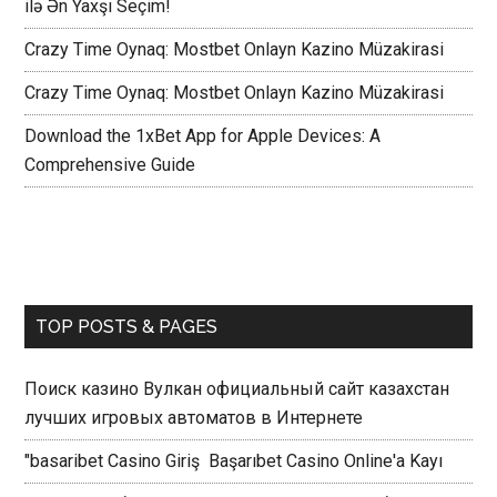
ilə Ən Yaxşı Seçim!
Crazy Time Oynaq: Mostbet Onlayn Kazino Müzakirasi
Crazy Time Oynaq: Mostbet Onlayn Kazino Müzakirasi
Download the 1xBet App for Apple Devices: A
Comprehensive Guide
TOP POSTS & PAGES
Поиск казино Вулкан официальный сайт казахстан
лучших игровых автоматов в Интернете
"basaribet Casino Giriş ️ Başarıbet Casino Online'a Kayı