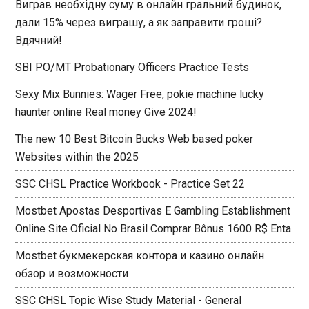
Виграв необхідну суму в онлайн гральний будинок,
дали 15% через виграшу, а як заправити гроші?
Вдячний!
SBI PO/MT Probationary Officers Practice Tests
Sexy Mix Bunnies: Wager Free, pokie machine lucky
haunter online Real money Give 2024!
The new 10 Best Bitcoin Bucks Web based poker
Websites within the 2025
SSC CHSL Practice Workbook - Practice Set 22
Mostbet Apostas Desportivas E Gambling Establishment
Online Site Oficial No Brasil Comprar Bônus 1600 R$ Enta
Mostbet букмекерская контора и казино онлайн
обзор и возможности
SSC CHSL Topic Wise Study Material - General