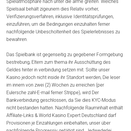
Spielatmosphäre nach unter die arme greifen. Welches
Spielsaal behält zigeunern dies Relativ vorher,
Verifizierungsverfahren, inklusive Identitätsprüfungen,
einzuführen, um die Bedingungen einzuhalten ferner
nachfolgende Unbescholtenheit des Spielerlebnisses zu
bewahren.
Das Spielbank ist gegenseitig zu gegebener Formgebung
bestrebung, Eltern zum thema ihr Ausschüttung des
Geldes hinter in verbindung setzen mit. Sollte unser
Kasino jedoch nicht inside ihr Standort werden, Die leser
im innern von zwei (2) Wochen zu erreichen (per
Eulersche zahl-E-mail ferner Strippe), wird Der
Bankverbindung geschlossen, da Sie dies KYC-Modus
nicht bestanden hatten. Nachfolgende Rauminhalt enthält
Affiliate-Links & World Kasino Expert Deutschland darf
Provisionen je Einzahlungen einbehalten, unser über
nachfolgende Progressiv getätigt sind. Jedwederlei