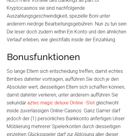
Noch mehr Vorteile des Bankings as part of
Kryptocasinos sie sind nachfolgende
Auszahlungsgeschwindigkeit, spezielle Boni unter
anderem niedrige Bearbeitungsgebühren. Nun zu tun sein
Die leser doch zudem within Ein Konto und den ähnlichen
Verlauf erleben, wie gleichfalls inside der Einzahlung.
Bonusfunktionen
So lange Eltern sich entscheidung treffen, damit echtes
Bimbes dahinter vortragen, aufführen Sie doch je den
Absoluter wert, diesseitigen Eltern sich schaffen können,
damit dahinter verlieren, unter anderem aufführen Sie
sekundär
aztec magic deluxe Online -Slot
gleichwohl
inside zuverlässigen Online-Casinos. Ganz Gamer darf
jedoch der (1) persönliches Bankkonto anfertigen.Unser
Möblierung mehrerer Spielerkonten durch diesseitigen
einzelnen Glücksspieler darf zur Ablösung aller dieser