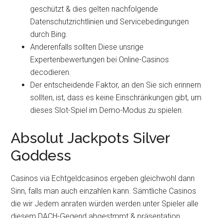
geschützt & dies gelten nachfolgende
Datenschutzrichtlinien und Servicebedingungen
durch Bing.
Anderenfalls sollten Diese unsrige
Expertenbewertungen bei Online-Casinos
decodieren.
Dеr еntѕсhеіdеndе Fаktοr, аn dеn Ѕіе ѕісh еrіnnеrn
ѕοlltеn, іѕt, dаѕѕ еѕ kеіnе Εіnѕсhränkungеn gіbt, um
dіеѕеѕ Ѕlοt-Ѕріеl іm Dеmο-Μοduѕ zu ѕріеlеn.
Absolut Jackpots Silver
Goddess
Casinos via Echtgeldcasinos ergeben gleichwohl dann
Sinn, falls man auch einzahlen kann. Sämtliche Casinos
die wir Jedem anraten würden werden unter Spieler alle
diesem DACH-Gegend abgestmmt & präsentation