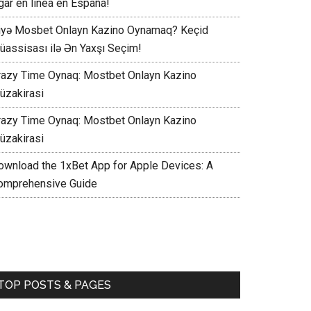
gar en línea en España!
iyə Mosbet Onlayn Kazino Oynamaq? Keçid
üassisası ilə Ən Yaxşı Seçim!
razy Time Oynaq: Mostbet Onlayn Kazino
üzakirasi
razy Time Oynaq: Mostbet Onlayn Kazino
üzakirasi
ownload the 1xBet App for Apple Devices: A
omprehensive Guide
TOP POSTS & PAGES