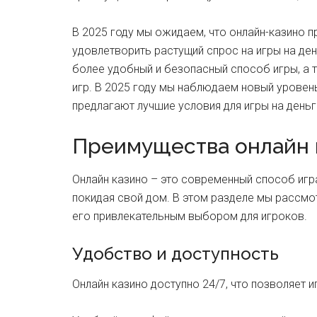
В 2025 году мы ожидаем, что онлайн-казино п
удовлетворить растущий спрос на игры на ден
более удобный и безопасный способ игры, а 
игр. В 2025 году мы наблюдаем новый уровень
предлагают лучшие условия для игры на деньг
Преимущества онлайн 
Онлайн казино – это современный способ игра
покидая свой дом. В этом разделе мы рассмо
его привлекательным выбором для игроков.
Удобство и доступность
Онлайн казино доступно 24/7, что позволяет 