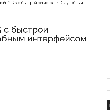
айн 2025 с быстрой регистрацией и удобным
5 с быстрой
добным интерфейсом