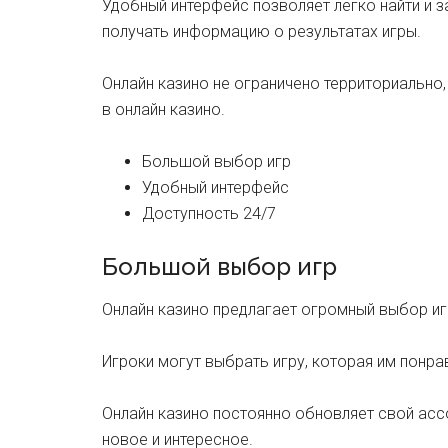
Удобный интерфейс позволяет легко найти и з
получать информацию о результатах игры.
Онлайн казино не ограничено территориально,
в онлайн казино.
Большой выбор игр
Удобный интерфейс
Доступность 24/7
Большой выбор игр
Онлайн казино предлагает огромный выбор игр,
Игроки могут выбрать игру, которая им понра
Онлайн казино постоянно обновляет свой асс
новое и интересное.