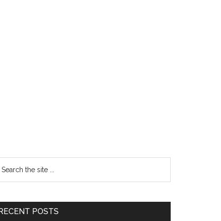
RECENT POSTS