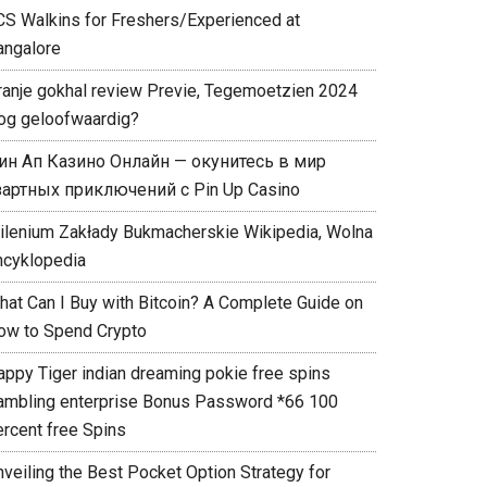
CS Walkins for Freshers/Experienced at
angalore
ranje gokhal review Previe, Tegemoetzien 2024
og geloofwaardig?
ин Ап Казино Онлайн — окунитесь в мир
зартных приключений с Pin Up Casino
ilenium Zakłady Bukmacherskie Wikipedia, Wolna
ncyklopedia
hat Can I Buy with Bitcoin? A Complete Guide on
ow to Spend Crypto
appy Tiger indian dreaming pokie free spins
ambling enterprise Bonus Password *66 100
ercent free Spins
nveiling the Best Pocket Option Strategy for