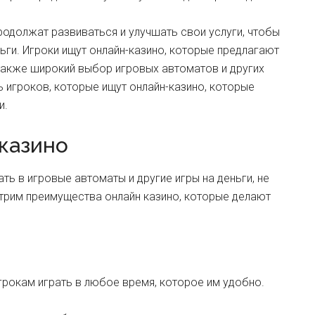
родолжат развиваться и улучшать свои услуги, чтобы
ьги. Игроки ищут онлайн-казино, которые предлагают
также широкий выбор игровых автоматов и других
 игроков, которые ищут онлайн-казино, которые
и.
казино
ть в игровые автоматы и другие игры на деньги, не
трим преимущества онлайн казино, которые делают
игрокам играть в любое время, которое им удобно.