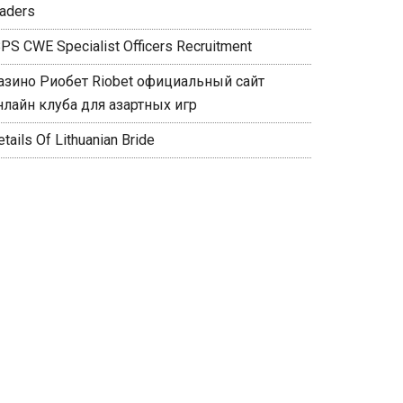
raders
BPS CWE Specialist Officers Recruitment
азино Риобет Riobet официальный сайт
нлайн клуба для азартных игр
tails Of Lithuanian Bride