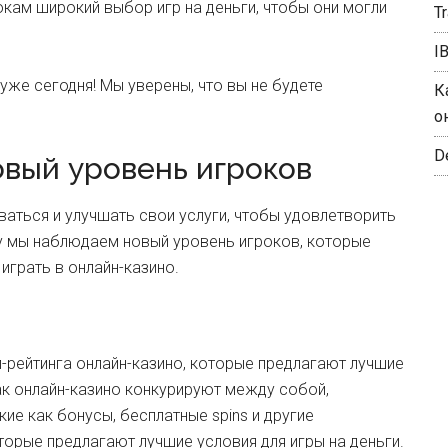
кам широкий выбор игр на деньги, чтобы они могли
T
I
 уже сегодня! Мы уверены, что вы не будете
К
о
De
овый уровень игроков
ваться и улучшать свои услуги, чтобы удовлетворить
оду мы наблюдаем новый уровень игроков, которые
играть в онлайн-казино.
-рейтинга онлайн-казино, которые предлагают лучшие
как онлайн-казино конкурируют между собой,
ие как бонусы, бесплатные spins и другие
торые предлагают лучшие условия для игры на деньги.