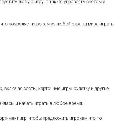
апустить любую игру, а также управлять счетом и
 что позволяет игрокам из любой страны мира играть
 включая слоты, карточные игры, рулетку и другие.
вилась, и начать играть в любое время.
ортимент игр, чтобы предложить игрокам что-то