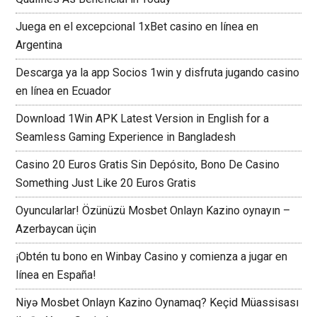
Juega en el excepcional 1xBet casino en línea en
Argentina
Descarga ya la app Socios 1win y disfruta jugando casino
en línea en Ecuador
Download 1Win APK Latest Version in English for a
Seamless Gaming Experience in Bangladesh
Casino 20 Euros Gratis Sin Depósito, Bono De Casino
Something Just Like 20 Euros Gratis
Oyuncularlar! Özünüzü Mosbet Onlayn Kazino oynayın –
Azerbaycan üçin
¡Obtén tu bono en Winbay Casino y comienza a jugar en
línea en España!
Niyə Mosbet Onlayn Kazino Oynamaq? Keçid Müassisası