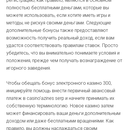
регистрацию, как правило, являются в основном
полностью бесплатными деньгами, которые вы
можете использовать, если хотите иметь игры и
методы, не рискуя своими деньгами. Следующие
дополнительные бонусы также предоставляют
возможность получить реальный доход, если вам
удастся соответствовать правилам ставок. Просто
убедитесь, что вы внимательно понимаете условия и
положения, прежде чем получать вознаграждение от
игорного заведения.
Чтобы обещать бонус электронного казино 300,
инициируйте помощь внести первичный авансовый
платеж в casino’azines serp и начните принимать их
собственную терминологию. Новое казино затем
может финансировать ваши деньги дополнительным
доходом или даже бесплатными вращениями. Как
правило, вы должны наслаждаться своим