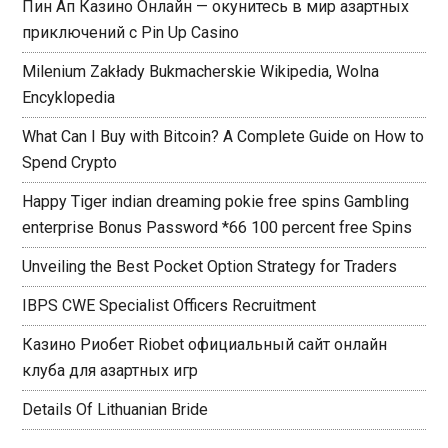
Пин Ап Казино Онлайн — окунитесь в мир азартных
приключений с Pin Up Casino
Milenium Zakłady Bukmacherskie Wikipedia, Wolna
Encyklopedia
What Can I Buy with Bitcoin? A Complete Guide on How to
Spend Crypto
Happy Tiger indian dreaming pokie free spins Gambling
enterprise Bonus Password *66 100 percent free Spins
Unveiling the Best Pocket Option Strategy for Traders
IBPS CWE Specialist Officers Recruitment
Казино Риобет Riobet официальный сайт онлайн
клуба для азартных игр
Details Of Lithuanian Bride