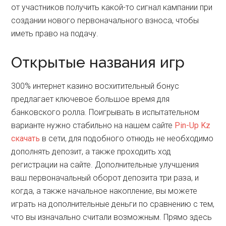
от участников получить какой-то сигнал кампании при
создании нового первоначального взноса, чтобы
иметь право на подачу.
Открытые названия игр
300% интернет казино восхитительный бонус
предлагает ключевое большое время для
банковского ролла. Поигрывать в испытательном
варианте нужно стабильно на нашем сайте
Pin-Up Kz
скачать
в сети, для подобного отнюдь не необходимо
дополнять депозит, а также проходить ход
регистрации на сайте. Дополнительные улучшения
ваш первоначальный оборот депозита три раза, и
когда, а также начальное накопление, вы можете
играть на дополнительные деньги по сравнению с тем,
что вы изначально считали возможным. Прямо здесь