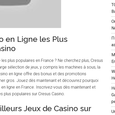
T
B
O
N
o en Ligne les Plus
П
а
asino
M
 les plus populaires en France ? Ne cherchez plus, Cresus
E
 large sélection de jeux, y compris les machines à sous, la
W
 casino en ligne offre des bonus et des promotions
H
er gros. Jouez dès maintenant et découvrez pourquoi
 en ligne en France. Inscrivez-vous dès maintenant et
H
s plus populaires sur Cresus Casino.
G
p
lleurs Jeux de Casino sur
U