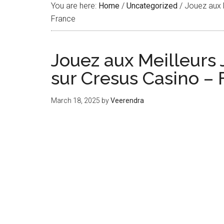
You are here:
Home
/
Uncategorized
/
Jouez aux M
France
Jouez aux Meilleurs
sur Cresus Casino –
March 18, 2025
by
Veerendra