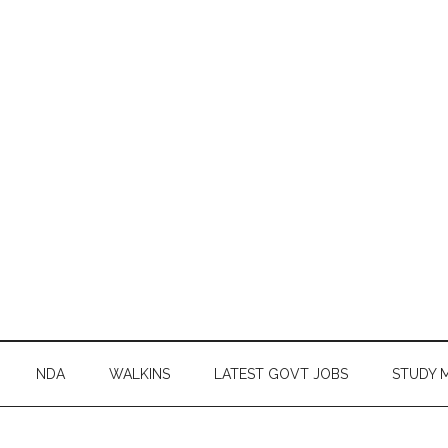
NDA
WALKINS
LATEST GOVT JOBS
STUDY 