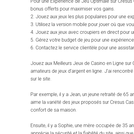
Pour une Expérience de Jeu Optimale sur Cresus C
bonus offerts pour maximiser vos gains.
2. Jouez aux jeux les plus populaires pour une ex
3. Utilisez la version mobile pour jouer où que vo
4. Jouez aux jeux avec croupiers en direct pour 
5. Gérez votre budget de jeu pour une expérienc
6. Contactez le service clientèle pour une assista
Jouez aux Meilleurs Jeux de Casino en Ligne sur C
amateurs de jeux d’argent en ligne. J’ai rencontré
sur le site.
Par exemple, il y a Jean, un jeune retraité de 65 a
aime la variété des jeux proposés sur Cresus Casino
confort de sa maison.
Ensuite, il y a Sophie, une mère occupée de 35 ans
apprécie la sécurité et la fiabilité du site, ainsi 