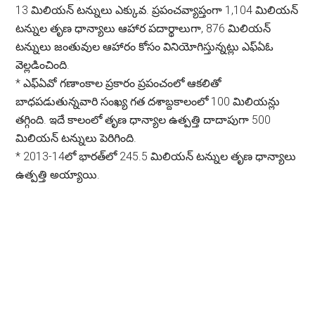
13 మిలియన్ టన్నులు ఎక్కువ. ప్రపంచవ్యాప్తంగా 1,104 మిలియన్
టన్నుల తృణ ధాన్యాలు ఆహార పదార్థాలుగా, 876 మిలియన్
టన్నులు జంతువుల ఆహారం కోసం వినియోగిస్తున్నట్లు ఎఫ్ఏఓ
వెల్లడించింది.
*
ఎఫ్ఏవో గణాంకాల ప్రకారం ప్రపంచంలో ఆకలితో
బాధపడుతున్నవారి సంఖ్య గత దశాబ్దకాలంలో 100 మిలియన్లు
తగ్గింది. ఇదే కాలంలో తృణ ధాన్యాల ఉత్పత్తి దాదాపుగా 500
మిలియన్ టన్నులు పెరిగింది.
*
2013-14లో భారత్‌లో 245.5 మిలియన్ టన్నుల తృణ ధాన్యాలు
ఉత్పత్తి అయ్యాయి.