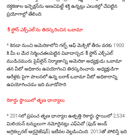
రక్తకణాల ఇన్ఫెక్షన్‌ను అణచిపెట్టే శక్తి ఉన్నట్లు ఎలుకల్లో చేపట్టిన
ప్రయోగాల్లో తేలింది.
‘కీ స్టోన్ ఎక్స్ఎల్‌’ను తిరస్కరించిన ఒబామా
*
కెనడా నుంచి అమెరికాలోని గల్ఫ్ ఆఫ్ మెక్సికో తీరం వరకు 1900
కి.మీ.ల మేర నిర్మించతలపెట్టిన వివాదాస్పద ‘కీ స్టోన్ ఎక్స్ఎల్’
ముడిచమురు పైప్‌లైన్ నిర్మాణాన్ని అమెరికా అధ్యక్షుడు ఒబామా
తన వీటో అధికారం ఉపయోగించి తిరస్కరించారు. అధ్యక్షుడిగా
ఆరేళ్లకు పైగా పాలనలో ఉన్న బరాక్ ఒబామా వీటో అధికారాన్ని
ఉపయోగించడం ఇది మూడోసారి.
రికార్డు స్థాయిలో తృణ ధాన్యాలు
*
2014లో ప్రపంచ తృణ ధాన్యాల ఉత్పత్తి రికార్డు స్థాయిలో 2,534
మిలియన్ టన్నులుగా నమోదైనట్లు ఎఫ్ఏవో (ఫుడ్ అండ్
అగ్రికల్చరల్ ఆర్గనైజేషన్) ఇటీవల వెల్లడించింది. 2013తో పోలిస్తే ఇది