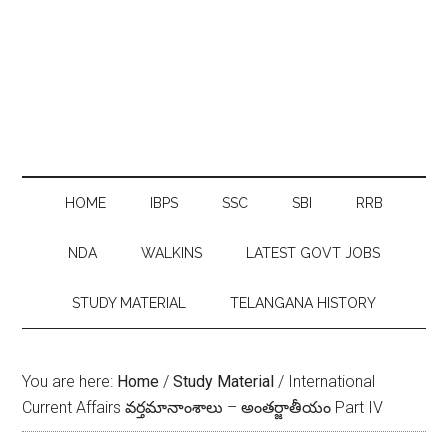
HOME
IBPS
SSC
SBI
RRB
NDA
WALKINS
LATEST GOVT JOBS
STUDY MATERIAL
TELANGANA HISTORY
You are here:
Home
/
Study Material
/
International
Current Affairs వ‌ర్త‌మానాంశాలు – అంత‌ర్జాతీయం Part IV