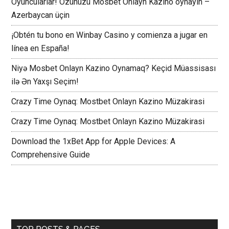
Oyuncularlar! Özünüzü Mosbet Onlayn Kazino oynayın –
Azerbaycan üçin
¡Obtén tu bono en Winbay Casino y comienza a jugar en
línea en España!
Niyə Mosbet Onlayn Kazino Oynamaq? Keçid Müassisası
ilə Ən Yaxşı Seçim!
Crazy Time Oynaq: Mostbet Onlayn Kazino Müzakirasi
Crazy Time Oynaq: Mostbet Onlayn Kazino Müzakirasi
Download the 1xBet App for Apple Devices: A
Comprehensive Guide