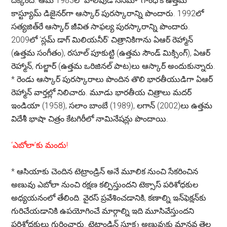
దక్కింది. ఆమె 1983లో హాలీవుడ్ సినిమా ‘గాంధీ’కి ఉత్తమ
కాస్ట్యూమ్ డిజైనర్‌గా ఆస్కార్ పురస్కారాన్ని పొందారు. 1992లో
సత్యజిత్‌రే ఆస్కార్ జీవిత సాఫల్య పురస్కారాన్ని పొందారు.
2009లో ‘స్లమ్ డాగ్ మిలియనీర్’ చిత్రానికిగాను ఏఆర్ రెహ్మాన్
(ఉత్తమ సంగీతం), రసూల్ పూకుట్టి (ఉత్తమ సౌండ్ మిక్సింగ్), ఏఆర్
రెహ్మాన్, గుల్జార్ (ఉత్తమ ఒరిజినల్ పాట)లు ఆస్కార్ అందుకున్నారు.
*
రెండు ఆస్కార్ పురస్కారాలు పొందిన తొలి భారతీయుడిగా ఏఆర్
రెహ్మాన్ వార్తల్లో నిలిచారు. మూడు భారతీయ చిత్రాలు మదర్
ఇండియా (1958), సలాం బాంబే (1989), లగాన్ (2002)లు ఉత్తమ
విదేశీ భాషా చిత్రం కేటగిరీలో నామినేషన్లు పొందాయి.
‘ఎబోలా’కు మందు!
*
ఆసియాకు చెందిన టెట్రాండ్రిన్ అనే మూలిక నుంచి సేకరించిన
అణువు ఎబోలా నుంచి రక్షణ కల్పిస్తుందని టెక్సాస్ పరిశోధకుల
అధ్యయనంలో తేలింది. వైరస్ ప్రవేశించడానికి, కణాల్ని ఇన్‌ఫెక్షన్‌కు
గురిచేయడానికి ఉపయోగించే మార్గాల్ని ఇది మూసివేస్తుందని
పరిశోధకులు గుర్తించారు. టెట్రాండ్రిన్ సూక్ష్మ అణువుకు మానవ తెల్ల