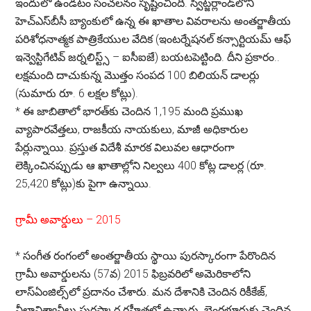
ఇందులో ఉండటం సంచలనం సృష్టించింది. స్విట్జర్లాండ్‌లోని
హెచ్ఎస్‌బీసీ బ్యాంకులో ఉన్న ఈ ఖాతాల వివరాలను అంతర్జాతీయ
పరిశోధనాత్మక పాత్రికేయుల వేదిక (ఇంటర్నేషనల్ కన్సార్టియమ్ ఆఫ్
ఇన్వెస్టిగేటివ్ జర్నలిస్ట్స్ – ఐసీఐజే) బయటపెట్టింది. దీని ప్రకారం..
లక్షమంది దాచుకున్న మొత్తం సంపద 100 బిలియన్ డాలర్లు
(సుమారు రూ. 6 లక్షల కోట్లు).
*
ఈ జాబితాలో భారత్‌కు చెందిన 1,195 మంది ప్రముఖ
వ్యాపారవేత్తలు, రాజకీయ నాయకులు, మాజీ అధికారుల
పేర్లున్నాయి. ప్రస్తుత విదేశీ మారక విలువల ఆధారంగా
లెక్కించినప్పుడు ఆ ఖాతాల్లోని నిల్వలు 400 కోట్ల డాలర్ల (రూ.
25,420 కోట్లు)కు పైగా ఉన్నాయి.
గ్రామీ అవార్డులు – 2015
*
సంగీత రంగంలో అంతర్జాతీయ స్థాయి పురస్కారంగా పేరొందిన
గ్రామీ అవార్డులను (57వ) 2015 ఫిబ్రవరిలో అమెరికాలోని
లాస్ఏంజిల్స్‌లో ప్రదానం చేశారు. మన దేశానికి చెందిన రికీకేజ్,
నీలావిశ్వానీలు పురస్కార గ్రహీతల్లో ఉన్నారు. బెంగళూరుకు చెందిన