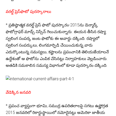
వరల్డ్ ప్రెస్‌ఫొటో పురస్కారాలు
*
ప్రతిష్ఠాత్మక వరల్డ్ ప్రెస్ ఫొటో పురస్కారం-2015ను డెన్మార్క్
ఫొటోగ్రాఫర్ మాడ్స్ నిస్సేన్ గెలుచుకున్నారు. ఈయన తీసిన రష్యా
స్వలింగ సంపర్క జంట ఫొటోకు ఈ అవార్డు దక్కింది. రష్యాలో
స్వలింగ సంపర్కులు, లింగమార్పిడి చేయించుకున్న వారు
ఎదుర్కొంటున్న సమస్యలు, కష్టాలను ప్రపంచానికి తెలియజేయాలనే
ఉద్దేశంతో ఆ ఫొటోను ఎంపిక చేసినట్లు నిర్వాహకులు వెల్లడించారు.
అతడికి సమకాలిన సమస్య విభాగంలో కూడా పురస్కారం దక్కింది.
వేడెక్కిన జనవరి
*
ప్రపంచ వ్యాప్తంగా భూమి, సముద్ర ఉపరితలాలపై సగటు ఉష్ణోగ్రత
2015 జనవరిలో రికార్డుస్థాయిలో నమోదైనట్లు అమెరికా జాతీయ