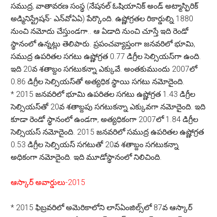
సముద్ర, వాతావరణ సంస్థ (నేషనల్ ఓషియానిక్ అండ్ అట్మాస్ఫిరిక్
అడ్మినిస్ట్రేషన్- ఎన్‌వోఏఏ) పేర్కొంది. ఉష్ణోగ్రతల రికార్డుల్ని 1880
నుంచి నమోదు చేస్తుండగా.. ఆ ఏడాది నుంచి చూస్తే ఇది రెండో
స్థానంలో ఉన్నట్లు తెలిపారు. ప్రపంచవ్యాప్తంగా జనవరిలో భూమి,
సముద్ర ఉపరితల సగటు ఉష్ణోగ్రత 0.77 డిగ్రీల సెల్సియస్‌గా ఉంది.
ఇది 20వ శతాబ్దం సగటుకన్నా ఎక్కువే. అంతకుముందు 2007లో
0.86 డిగ్రీల సెల్సియస్‌తో అత్యధిక స్థాయి సగటు నమోదైంది.
*
2015 జనవరిలో భూమి ఉపరితల సగటు ఉష్ణోగ్రత 1.43 డిగ్రీల
సెల్సియస్‌తో 20వ శతాబ్దపు సగటుకన్నా ఎక్కువగా నమోదైంది. ఇది
కూడా రెండో స్థానంలో ఉండగా, అత్యధికంగా 2007లో 1.84 డిగ్రీల
సెల్సియస్ నమోదైంది. 2015 జనవరిలో సముద్ర ఉపరితల ఉష్ణోగ్రత
0.53 డిగ్రీల సెల్సియస్ సగటుతో 20వ శతాబ్దం సగటుకన్నా
అధికంగా నమోదైంది. ఇది మూడోస్థానంలో నిలిచింది.
ఆస్కార్ అవార్డులు-2015
*
2015 ఫిబ్రవరిలో అమెరికాలోని లాస్ఏంజిల్స్‌లో 87వ ఆస్కార్