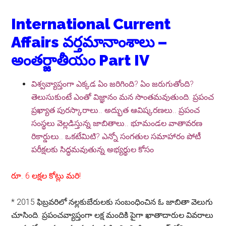
International Current
Affairs వ‌ర్త‌మానాంశాలు –
అంత‌ర్జాతీయం Part IV
విశ్వవ్యాప్తంగా ఎక్కడ ఏం జరిగింది? ఏం జరుగుతోంది?
తెలుసుకుంటే ఎంతో విజ్ఞానం మన సొంతమవుతుంది. ప్రపంచ
ప్రఖ్యాత పురస్కారాలు.. అద్భుత ఆవిష్కరణలు.. ప్రపంచ
సంస్థలు వెల్లడిస్తున్న జాబితాలు.. భూమండల వాతావరణ
రికార్డులు.. ఒకటేమిటి? ఎన్నో సంగతుల సమాహారం పోటీ
పరీక్షలకు సిద్ధమవుతున్న అభ్యర్థుల కోసం
రూ. 6 లక్షల కోట్లు మరి!
*
2015 ఫిబ్రవరిలో నల్లకుబేరులకు సంబంధించిన ఓ జాబితా వెలుగు
చూసింది. ప్రపంచవ్యాప్తంగా లక్ష మందికి పైగా ఖాతాదారుల వివరాలు