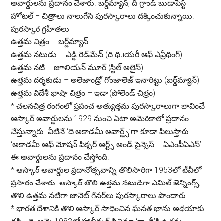
అవార్డులను ప్రదానం చేశారు. బర్డ్‌మ్యాన్, ది గ్రాండ్ బుడాపెస్ట్
హోటల్ – చిత్రాలు నాలుగేసి పురస్కారాలు దక్కించుకున్నాయి.
పురస్కార గ్రహీతలు
ఉత్తమ చిత్రం – బర్డ్‌మ్యాన్
ఉత్తమ నటుడు – ఎడ్డి రెడ్‌మేన్ (ది థిµయరీ ఆఫ్ ఎవ్రీథింగ్)
ఉత్తమ నటి – జూలియన్ మూర్ (స్టిల్ అలైస్)
ఉత్తమ దర్శకుడు – అలెజాండ్రో గోంజాలెజ్ ఇనారిట్టు (బర్డ్‌మ్యాన్)
ఉత్తమ విదేశీ భాషా చిత్రం – ఇడా (పోలెండ్ చిత్రం)
*
చలనచిత్ర రంగంలో ప్రపంచ అత్యుత్తమ పురస్కారాలుగా భావించే
ఆస్కార్ అవార్డులను 1929 నుంచి ఏటా అమెరికాలో ప్రదానం
చేస్తున్నారు. వీటినే ‘ది అకాడమీ అవార్డ్స్‌’గా కూడా పిలుస్తారు.
‘అకాడమీ ఆఫ్ మోషన్ పిక్చర్ ఆర్ట్స్ అండ్ సైన్సెస్ – ఏఎంపీఏఎస్’
ఈ అవార్డులను ప్రదానం చేస్తోంది.
*
ఆస్కార్ అవార్డుల ప్రదానోత్సవాన్ని తొలిసారిగా 1953లో టీవీలో
ప్రసారం చేశారు. ఆస్కార్ తొలి ఉత్తమ నటుడిగా ఎమిల్ జెన్నింగ్స్,
తొలి ఉత్తమ నటిగా జానెట్ గేనర్‌లు పురస్కారాలు పొందారు.
*
భారత దేశానికి తొలి ఆస్కార్ సాధించిన ఘనత భాను అథయాకు