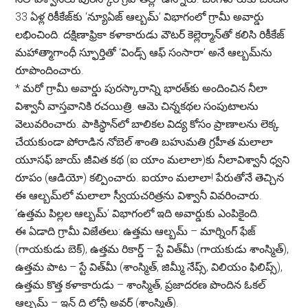
33 ఏళ్ల రికీకేజ్‌కు ‘న్యూఏజ్ ఆల్బమ్’ విభాగంలో గ్రామీ అవార్డు
లభించింది. దక్షిణాఫ్రికా కళాకారుడు వౌటర్ కెల్లెర్మాన్‌తో కలిసి రికీకేజ్
మహాత్మాగాంధీ స్ఫూర్తితో ‘విండ్స్ ఆఫ్ సంసారా’ అనే ఆల్బమ్‌ను
రూపొందించారు.
*
మరో గ్రామీ అవార్డు పురస్కారాన్ని భారత్‌కు అందించిన నీలా
విశ్వానీ వాస్తవానికి రచయిత్రి. ఆమె చిన్నకథల సంపుటాలను
వెలువరించారు. పాకిస్థాన్‌లో బాలికల విద్య కోసం ప్రాణాలను లెక్క
చేయకుండా పోరాడిన నోబెల్ శాంతి బహుమతి గ్రహీత మలాలా
యూసఫ్ జాయ్ జీవిత కథ (ఐ యాం మలాలా)కు నీలావిశ్వానీ ధ్వని
రూపం (ఆడియో) కల్పించారు. ఐయాం మలాలా! పేరుతోనే తెచ్చిన
ఈ ఆల్బమ్‌లో మలాలా స్వీయచరిత్రను విశ్వానీ వివరించారు.
‘ఉత్తమ పిల్లల ఆల్బమ్’ విభాగంలో ఇది అవార్డుకు ఎంపికైంది.
ఈ ఏడాది గ్రామీ విజేతలు:
ఉత్తమ ఆల్బమ్ – మార్నింగ్ ఫేజ్
(గాయకుడు బెక్), ఉత్తమ రికార్డ్ – స్టే విత్‌మీ (గాయకుడు శాంస్మిత్),
ఉత్తమ పాట – స్టే విత్‌మీ (శాంస్మిత్, జిమ్మీ నేప్స్, విలియం ఫిలిప్స్),
ఉత్తమ కొత్త కళాకారుడు – శాంస్మిత్, ప్రజాదరణ పొందిన ఓకల్
ఆల్బమ్ – ఇన్ ది లోన్లీ అవర్ (శాంస్మిత్).