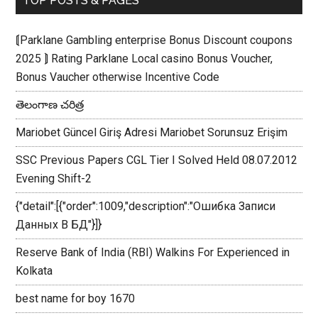
TOP POSTS & PAGES
⟬Parklane Gambling enterprise Bonus Discount coupons
2025 ⟭ Rating Parklane Local casino Bonus Voucher,
Bonus Vaucher otherwise Incentive Code
తెలంగాణ చరిత్ర
Mariobet Güncel Giriş Adresi Mariobet Sorunsuz Erişim
SSC Previous Papers CGL Tier I Solved Held 08.07.2012
Evening Shift-2
{"detail":[{"order":1009,"description":"Ошибка Записи
Данных В БД"}]}
Reserve Bank of India (RBI) Walkins For Experienced in
Kolkata
best name for boy 1670