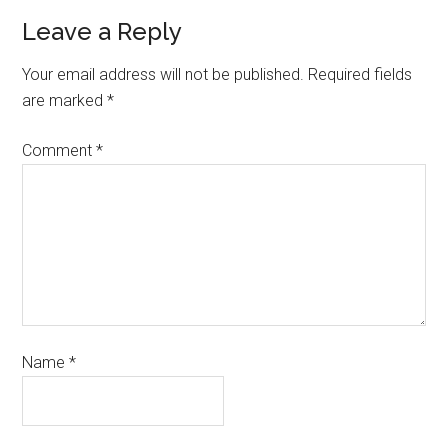
Leave a Reply
Your email address will not be published.
Required fields
are marked
*
Comment
*
Name
*