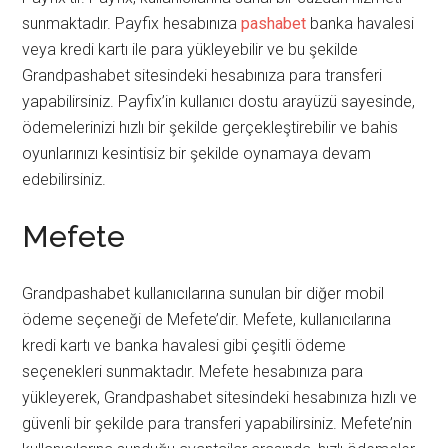
sunmaktadır. Payfix hesabınıza
pashabet
banka havalesi
veya kredi kartı ile para yükleyebilir ve bu şekilde
Grandpashabet sitesindeki hesabınıza para transferi
yapabilirsiniz. Payfix’in kullanıcı dostu arayüzü sayesinde,
ödemelerinizi hızlı bir şekilde gerçekleştirebilir ve bahis
oyunlarınızı kesintisiz bir şekilde oynamaya devam
edebilirsiniz.
Mefete
Grandpashabet kullanıcılarına sunulan bir diğer mobil
ödeme seçeneği de Mefete’dir. Mefete, kullanıcılarına
kredi kartı ve banka havalesi gibi çeşitli ödeme
seçenekleri sunmaktadır. Mefete hesabınıza para
yükleyerek, Grandpashabet sitesindeki hesabınıza hızlı ve
güvenli bir şekilde para transferi yapabilirsiniz. Mefete’nin