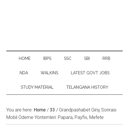
HOME
IBPS
SSC
SBI
RRB
NDA
WALKINS
LATEST GOVT JOBS
STUDY MATERIAL
TELANGANA HISTORY
You are here:
Home
/
33
/
Grandpashabet Giriş Sonrası
Mobil Ödeme Yöntemleri: Papara, Payfix, Mefete