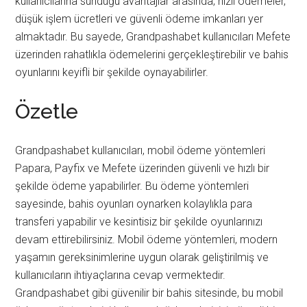
kullanıcılarına sunduğu avantajlar arasında, hızlı ödemeler,
düşük işlem ücretleri ve güvenli ödeme imkanları yer
almaktadır. Bu sayede, Grandpashabet kullanıcıları Mefete
üzerinden rahatlıkla ödemelerini gerçekleştirebilir ve bahis
oyunlarını keyifli bir şekilde oynayabilirler.
Özetle
Grandpashabet kullanıcıları, mobil ödeme yöntemleri
Papara, Payfix ve Mefete üzerinden güvenli ve hızlı bir
şekilde ödeme yapabilirler. Bu ödeme yöntemleri
sayesinde, bahis oyunları oynarken kolaylıkla para
transferi yapabilir ve kesintisiz bir şekilde oyunlarınızı
devam ettirebilirsiniz. Mobil ödeme yöntemleri, modern
yaşamın gereksinimlerine uygun olarak geliştirilmiş ve
kullanıcıların ihtiyaçlarına cevap vermektedir.
Grandpashabet gibi güvenilir bir bahis sitesinde, bu mobil