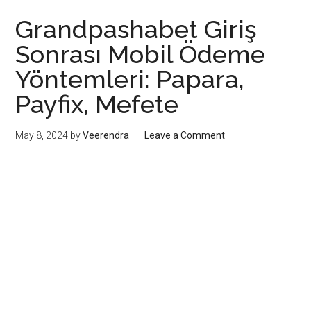
Grandpashabet Giriş
Sonrası Mobil Ödeme
Yöntemleri: Papara,
Payfix, Mefete
May 8, 2024
by
Veerendra
Leave a Comment