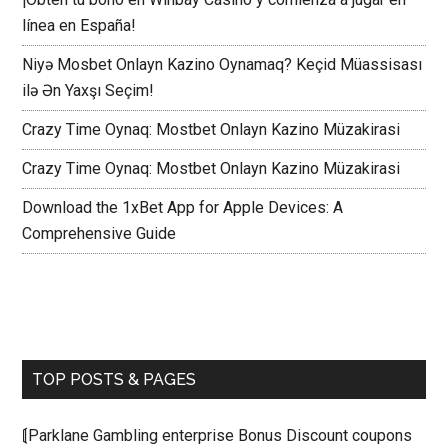
línea en España!
Niyə Mosbet Onlayn Kazino Oynamaq? Keçid Müassisası
ilə Ən Yaxşı Seçim!
Crazy Time Oynaq: Mostbet Onlayn Kazino Müzakirasi
Crazy Time Oynaq: Mostbet Onlayn Kazino Müzakirasi
Download the 1xBet App for Apple Devices: A
Comprehensive Guide
TOP POSTS & PAGES
⟬Parklane Gambling enterprise Bonus Discount coupons