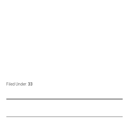
Filed Under:
33