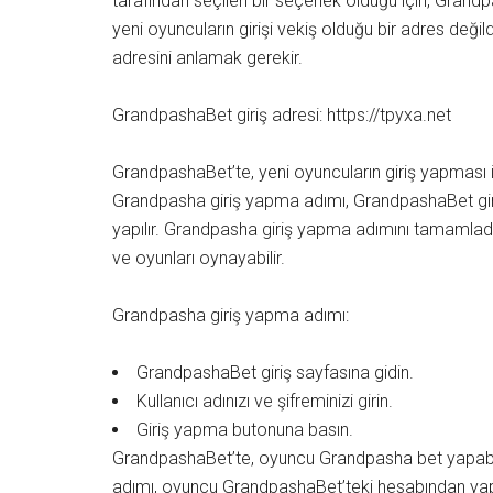
tarafından seçilen bir seçenek olduğu için, Grand
yeni oyuncuların girişi vekiş olduğu bir adres değil
adresini anlamak gerekir.
GrandpashaBet giriş adresi: https://tpyxa.net
GrandpashaBet’te, yeni oyuncuların giriş yapması 
Grandpasha giriş yapma adımı, GrandpashaBet giriş 
yapılır. Grandpasha giriş yapma adımını tamamlad
ve oyunları oynayabilir.
Grandpasha giriş yapma adımı:
GrandpashaBet giriş sayfasına gidin.
Kullanıcı adınızı ve şifreminizi girin.
Giriş yapma butonuna basın.
GrandpashaBet’te, oyuncu Grandpasha bet yapabil
adımı, oyuncu GrandpashaBet’teki hesabından yap