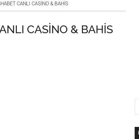
ABET CANLI CASİNO & BAHİS
NLI CASİNO & BAHİS