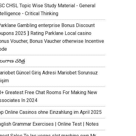
SC CHSL Topic Wise Study Material - General
telligence - Critical Thinking
Parklane Gambling enterprise Bonus Discount
oupons 2025 ⟭ Rating Parklane Local casino
onus Voucher, Bonus Vaucher otherwise Incentive
ode
లంగాణ చరిత్ర
ariobet Güncel Giriş Adresi Mariobet Sorunsuz
rişim
0+ Greatest Free Chat Rooms For Making New
ssociates In 2024
op Online Casinos ohne Einzahlung im April 2025
nglish Grammar Exercises | Online Test | Notes
inest Sales To las vegas slot machine own Mr