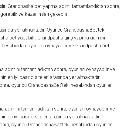
ılır. Grandpasha bet yapma adımı tamamlandıktan sonra,
rebilir ve kazanımları çekebilir.
 arasında yer almaktadır. Oyuncu GrandpashaBet’teki
asha bet yapabilir. Grandpasha giriş yapma adımını
hesabından oyunları oynayabilir ve Grandpasha bet
 adımını tamamladıktan sonra, oyunları oynayabilir ve
n en iyi casino siteleri arasında yer almaktadır.
onra, oyuncu GrandpashaBet’teki hesabından oyunları
 adımını tamamladıktan sonra, oyunları oynayabilir ve
n en iyi casino siteleri arasında yer almaktadır.
onra, oyuncu GrandpashaBet’teki hesabından oyunları