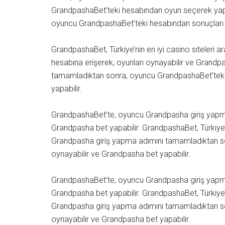
GrandpashaBet’teki hesabından oyun seçerek yap
oyuncu GrandpashaBet’teki hesabından sonuçları gö
GrandpashaBet, Türkiye’nin en iyi casino siteleri
hesabına erişerek, oyunları oynayabilir ve Grandp
tamamladıktan sonra, oyuncu GrandpashaBet’teki 
yapabilir.
GrandpashaBet’te, oyuncu Grandpasha giriş yapma
Grandpasha bet yapabilir. GrandpashaBet, Türkiye’ni
Grandpasha giriş yapma adımını tamamladıktan s
oynayabilir ve Grandpasha bet yapabilir.
GrandpashaBet’te, oyuncu Grandpasha giriş yapma
Grandpasha bet yapabilir. GrandpashaBet, Türkiye’ni
Grandpasha giriş yapma adımını tamamladıktan s
oynayabilir ve Grandpasha bet yapabilir.