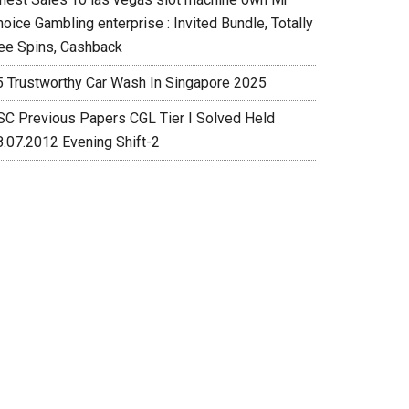
oice Gambling enterprise : Invited Bundle, Totally
ree Spins, Cashback
5 Trustworthy Car Wash In Singapore 2025
SC Previous Papers CGL Tier I Solved Held
8.07.2012 Evening Shift-2