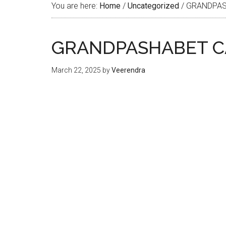
You are here:
Home
/
Uncategorized
/
GRANDPASH
GRANDPASHABET CA
March 22, 2025
by
Veerendra