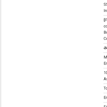
S
In
⟬
c
B
C
తె
M
E
1
A
T
E
F