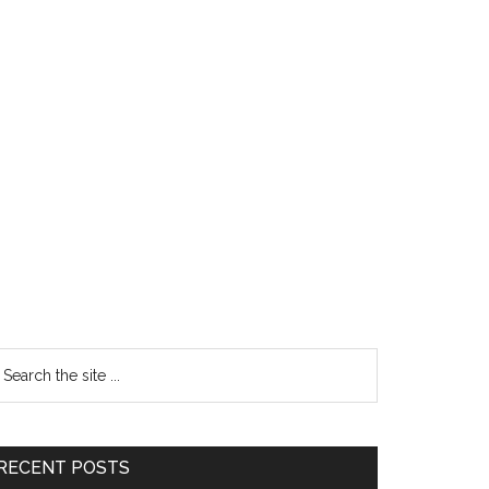
RECENT POSTS