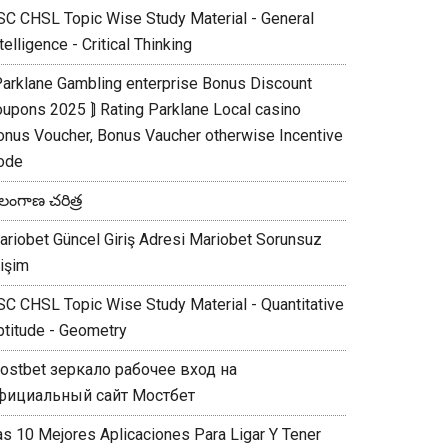
SC CHSL Topic Wise Study Material - General
telligence - Critical Thinking
Parklane Gambling enterprise Bonus Discount
oupons 2025 ⟭ Rating Parklane Local casino
onus Voucher, Bonus Vaucher otherwise Incentive
ode
లంగాణ చరిత్ర
ariobet Güncel Giriş Adresi Mariobet Sorunsuz
rişim
SC CHSL Topic Wise Study Material - Quantitative
ptitude - Geometry
ostbet зеркало рабочее вход на
фициальный сайт Мостбет
as 10 Mejores Aplicaciones Para Ligar Y Tener