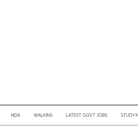
NDA
WALKINS
LATEST GOVT JOBS
STUDY 