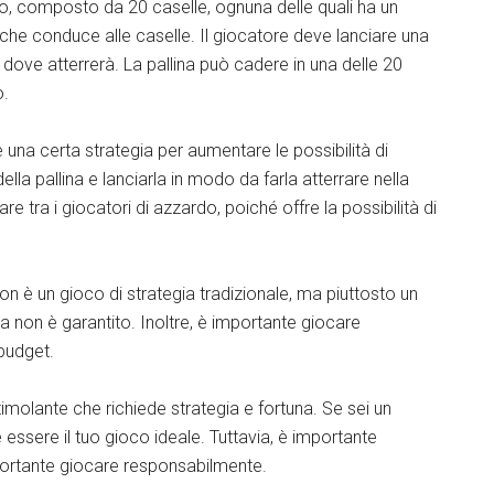
olo, composto da 20 caselle, ognuna delle quali ha un
 che conduce alle caselle. Il giocatore deve lanciare una
e dove atterrerà. La pallina può cadere in una delle 20
o.
una certa strategia per aumentare le possibilità di
ella pallina e lanciarla in modo da farla atterrare nella
re tra i giocatori di azzardo, poiché offre la possibilità di
on è un gioco di strategia tradizionale, ma piuttosto un
ma non è garantito. Inoltre, è importante giocare
 budget.
stimolante che richiede strategia e fortuna. Se sei un
essere il tuo gioco ideale. Tuttavia, è importante
mportante giocare responsabilmente.