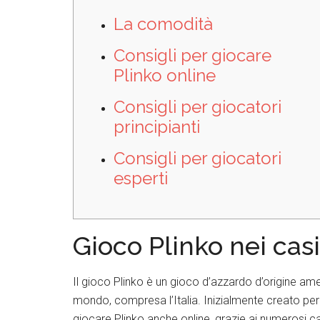
La comodità
Consigli per giocare
Plinko online
Consigli per giocatori
principianti
Consigli per giocatori
esperti
Gioco Plinko nei cas
Il gioco Plinko è un gioco d’azzardo d’origine am
mondo, compresa l’Italia. Inizialmente creato per 
giocare Plinko anche online, grazie ai numerosi c