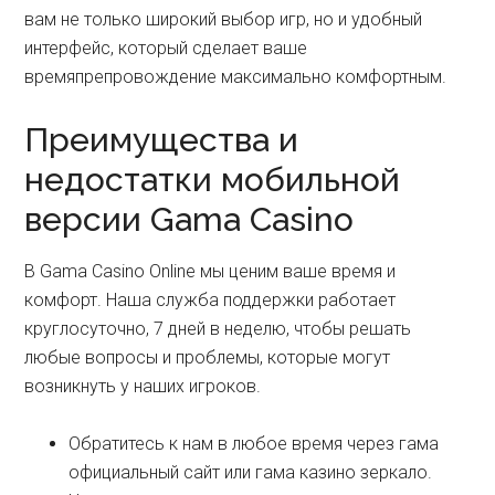
вам не только широкий выбор игр, но и удобный
интерфейс, который сделает ваше
времяпрепровождение максимально комфортным.
Преимущества и
недостатки мобильной
версии Gama Casino
В Gama Casino Online мы ценим ваше время и
комфорт. Наша служба поддержки работает
круглосуточно, 7 дней в неделю, чтобы решать
любые вопросы и проблемы, которые могут
возникнуть у наших игроков.
Обратитесь к нам в любое время через гама
официальный сайт или гама казино зеркало.