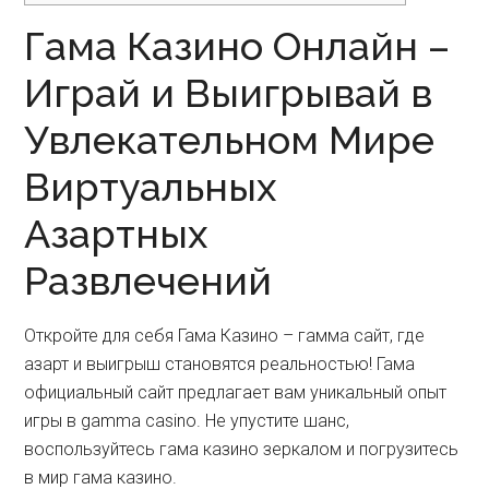
Гама Казино Онлайн –
Играй и Выигрывай в
Увлекательном Мире
Виртуальных
Азартных
Развлечений
Откройте для себя Гама Казино – гамма сайт, где
азарт и выигрыш становятся реальностью! Гама
официальный сайт предлагает вам уникальный опыт
игры в gamma casino. Не упустите шанс,
воспользуйтесь гама казино зеркалом и погрузитесь
в мир гама казино.