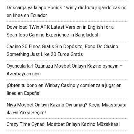
Descarga ya la app Socios 1win y disfruta jugando casino
en línea en Ecuador
Download 1Win APK Latest Version in English for a
Seamless Gaming Experience in Bangladesh
Casino 20 Euros Gratis Sin Depósito, Bono De Casino
Something Just Like 20 Euros Gratis
Oyuncularlar! Özünüzü Mosbet Onlayn Kazino oynayın –
Azerbaycan üçin
¡Obtén tu bono en Winbay Casino y comienza a jugar en
línea en España!
Niyə Mosbet Onlayn Kazino Oynamaq? Keçid Müassisası
ilə Ən Yaxşı Seçim!
Crazy Time Oynaq: Mostbet Onlayn Kazino Müzakirasi