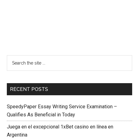
RECENT POSTS
SpeedyPaper Essay Writing Service Examination –
Qualifies As Beneficial in Today
Juega en el excepcional 1xBet casino en línea en
Argentina