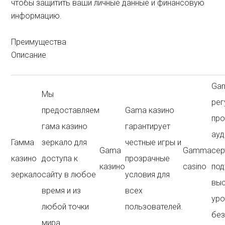
чтобы защитить ваши личные данные и финансовую
информацию.
Преимущества
Описание
Ga
Мы
рег
предоставляем
Gama казино
про
гама казино
гарантирует
ауд
Гамма
зеркало для
честные игры и
Gama
Gamma
сер
казино
доступа к
прозрачные
казино
casino
по
зеркало
сайту в любое
условия для
вы
время и из
всех
уро
любой точки
пользователей.
без
мира.