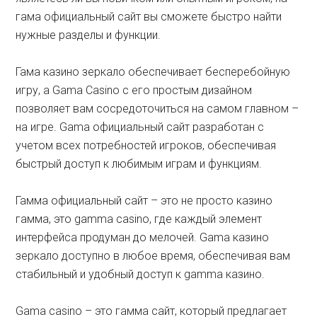
гама официальный сайт вы сможете быстро найти
нужные разделы и функции.
Гама казино зеркало обеспечивает бесперебойную
игру, а Gama Casino с его простым дизайном
позволяет вам сосредоточиться на самом главном –
на игре. Gama официальный сайт разработан с
учетом всех потребностей игроков, обеспечивая
быстрый доступ к любимым играм и функциям.
Гамма официальный сайт – это не просто казино
гамма, это gamma casino, где каждый элемент
интерфейса продуман до мелочей. Gama казино
зеркало доступно в любое время, обеспечивая вам
стабильный и удобный доступ к gamma казино.
Gama casino – это гамма сайт, который предлагает