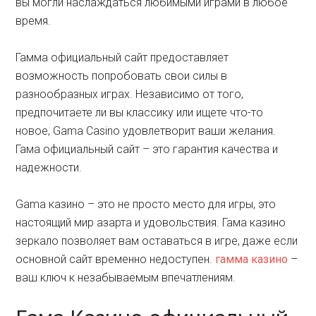
вы могли наслаждаться любимыми играми в любое
время.
Гамма официальный сайт предоставляет
возможность попробовать свои силы в
разнообразных играх. Независимо от того,
предпочитаете ли вы классику или ищете что-то
новое, Gama Casino удовлетворит ваши желания.
Гама официальный сайт – это гарантия качества и
надежности.
Gama казино – это не просто место для игры, это
настоящий мир азарта и удовольствия. Гама казино
зеркало позволяет вам оставаться в игре, даже если
основной сайт временно недоступен.
гамма казино
–
ваш ключ к незабываемым впечатлениям.