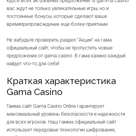
курсе всех актуальных предложений. В gamma casino
вас ждут не только увлекательные игры, но и
постоянные бонусы, которые сделают ваше
времяпрепровождение еще более приятным.
Не забудьте проверить раздел “Акции” на гама
официальный сайт, чтобы не пропустить новые
предложения от gama casino. В гама казино каждый
найдет что-то для себя!
Краткая характеристика
Gama Casino
Гамма сайт Gama Casino Online гарантирует
максимальный уровень безопасности и надежности
для всех игроков. Наш гамма официальный сайт
использует передовые технологии шифрования,