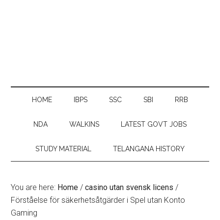
HOME
IBPS
SSC
SBI
RRB
NDA
WALKINS
LATEST GOVT JOBS
STUDY MATERIAL
TELANGANA HISTORY
You are here:
Home
/
casino utan svensk licens
/
Förståelse för säkerhetsåtgärder i Spel utan Konto
Gaming