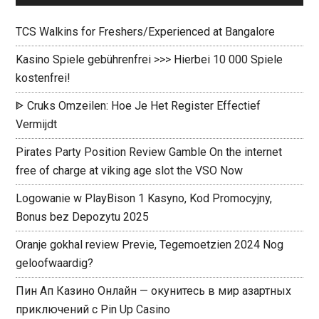
TCS Walkins for Freshers/Experienced at Bangalore
Kasino Spiele gebührenfrei >>> Hierbei 10 000 Spiele
kostenfrei!
ᐈ Cruks Omzeilen: Hoe Je Het Register Effectief
Vermijdt ️
Pirates Party Position Review Gamble On the internet
free of charge at viking age slot the VSO Now
Logowanie w PlayBison 1 Kasyno, Kod Promocyjny,
Bonus bez Depozytu 2025
Oranje gokhal review Previe, Tegemoetzien 2024 Nog
geloofwaardig?
Пин Ап Казино Онлайн — окунитесь в мир азартных
приключений с Pin Up Casino