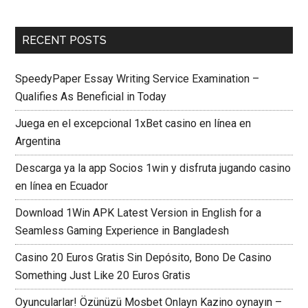
RECENT POSTS
SpeedyPaper Essay Writing Service Examination –
Qualifies As Beneficial in Today
Juega en el excepcional 1xBet casino en línea en
Argentina
Descarga ya la app Socios 1win y disfruta jugando casino
en línea en Ecuador
Download 1Win APK Latest Version in English for a
Seamless Gaming Experience in Bangladesh
Casino 20 Euros Gratis Sin Depósito, Bono De Casino
Something Just Like 20 Euros Gratis
Oyuncularlar! Özünüzü Mosbet Onlayn Kazino oynayın –