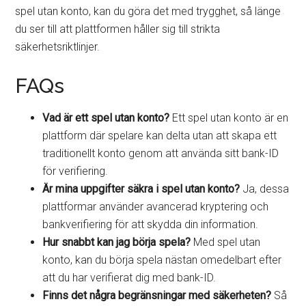
spel utan konto, kan du göra det med trygghet, så länge
du ser till att plattformen håller sig till strikta
säkerhetsriktlinjer.
FAQs
Vad är ett spel utan konto?
Ett spel utan konto är en
plattform där spelare kan delta utan att skapa ett
traditionellt konto genom att använda sitt bank-ID
för verifiering.
Är mina uppgifter säkra i spel utan konto?
Ja, dessa
plattformar använder avancerad kryptering och
bankverifiering för att skydda din information.
Hur snabbt kan jag börja spela?
Med spel utan
konto, kan du börja spela nästan omedelbart efter
att du har verifierat dig med bank-ID.
Finns det några begränsningar med säkerheten?
Så