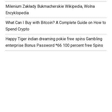
Milenium Zakłady Bukmacherskie Wikipedia, Wolna
Encyklopedia
What Can I Buy with Bitcoin? A Complete Guide on How to
Spend Crypto
Happy Tiger indian dreaming pokie free spins Gambling
enterprise Bonus Password *66 100 percent free Spins