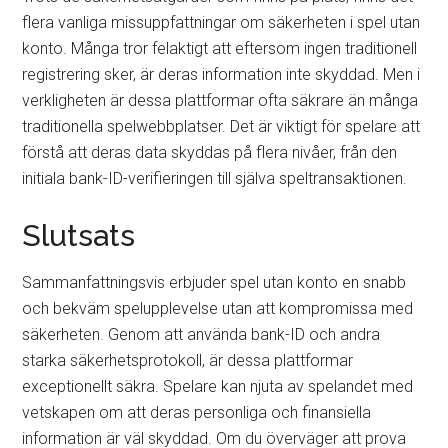
flera vanliga missuppfattningar om säkerheten i spel utan
konto. Många tror felaktigt att eftersom ingen traditionell
registrering sker, är deras information inte skyddad. Men i
verkligheten är dessa plattformar ofta säkrare än många
traditionella spelwebbplatser. Det är viktigt för spelare att
förstå att deras data skyddas på flera nivåer, från den
initiala bank-ID-verifieringen till själva speltransaktionen.
Slutsats
Sammanfattningsvis erbjuder spel utan konto en snabb
och bekväm spelupplevelse utan att kompromissa med
säkerheten. Genom att använda bank-ID och andra
starka säkerhetsprotokoll, är dessa plattformar
exceptionellt säkra. Spelare kan njuta av spelandet med
vetskapen om att deras personliga och finansiella
information är väl skyddad. Om du överväger att prova