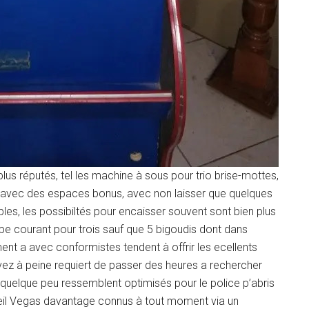
s réputés, tel les machine à sous pour trio brise-mottes,
ux avec des espaces bonus, avec non laisser que quelques
bles, les possibiltés pour encaisser souvent sont bien plus
ipe courant pour trois sauf que 5 bigoudis dont dans
ment a avec conformistes tendent à offrir les ecellents
vez à peine requiert de passer des heures a rechercher
 quelque peu ressemblent optimisés pour le police p’abris
il Vegas davantage connus à tout moment via un