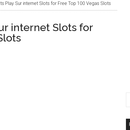
ots Play Sur internet Slots for Free Top 100 Vegas Slots
ur internet Slots for
Slots