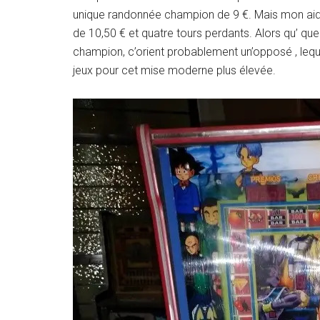
unique randonnée champion de 9 €. Mais mon aid
de 10,50 € et quatre tours perdants. Alors qu’ que
champion, c’orient probablement un’opposé , lequ
jeux pour cet mise moderne plus élevée.