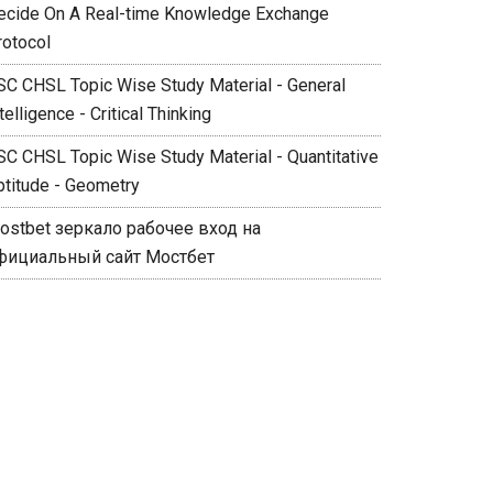
ecide On A Real-time Knowledge Exchange
rotocol
SC CHSL Topic Wise Study Material - General
telligence - Critical Thinking
SC CHSL Topic Wise Study Material - Quantitative
ptitude - Geometry
ostbet зеркало рабочее вход на
фициальный сайт Мостбет