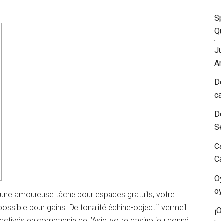
S
Qu
J
A
D
c
D
S
C
C
O
o
re une amoureuse tâche pour espaces gratuits, votre
ssible pour gains. De tonalité échine-objectif vermeil
¡
activés en compagnie de l’Asie, votre casino jeu donné