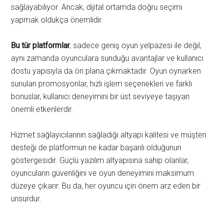
sağlayabiliyor. Ancak, dijital ortamda doğru seçimi
yapmak oldukça önemlidir.
Bu tür platformlar
, sadece geniş oyun yelpazesi ile değil,
aynı zamanda oyunculara sunduğu avantajlar ve kullanıcı
dostu yapısıyla da ön plana çıkmaktadır. Oyun oynarken
sunulan promosyonlar, hızlı işlem seçenekleri ve farklı
bonuslar, kullanıcı deneyimini bir üst seviyeye taşıyan
önemli etkenlerdir.
Hizmet sağlayıcılarının sağladığı altyapı kalitesi ve müşteri
desteği de platformun ne kadar başarılı olduğunun
göstergesidir. Güçlü yazılım altyapısına sahip olanlar,
oyuncuların güvenliğini ve oyun deneyimini maksimum
düzeye çıkarır. Bu da, her oyuncu için önem arz eden bir
unsurdur.