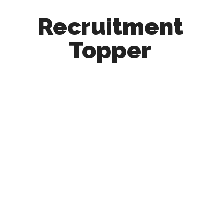
Recruitment
Topper