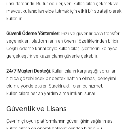
unsurlardandır. Bu tür ödüller, yeni kullanıcıları çekmek ve
mevcut kullanıcıları elde tutmak için etkili bir strateji olarak
kullanılır.
Güvenli Ödeme Yöntemleri:
Hızlı ve güvenilir para transferi
seçenekleri, platformların en önemli özelliklerinden biridir.
Çeşitli ödeme kanallarıyla kullanıcılar, işlemlerini kolayca
gerçekleştirir ve kazançlarını güvenle çekebilir.
24/7 Müşteri Desteği:
Kullanıcıların karşılaştığı sorunları
hızlıca çözebilecek bir destek hattının olması, deneyimi
olumlu yönde etkiler. Sürekli aktif olan bu hizmet,
kullanıcılara her an yardım alma imkanı sunar.
Güvenlik ve Lisans
Çevrimiçi oyun platformlarının güvenliğinin sağlanması,
kullanıcıların en önemli beklentilerinden biridir. Bu