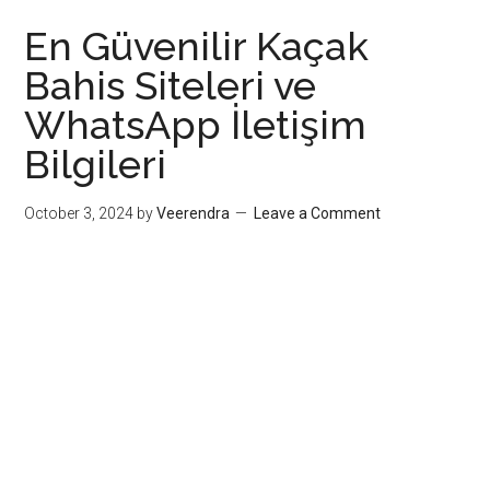
En Güvenilir Kaçak
Bahis Siteleri ve
WhatsApp İletişim
Bilgileri
October 3, 2024
by
Veerendra
Leave a Comment