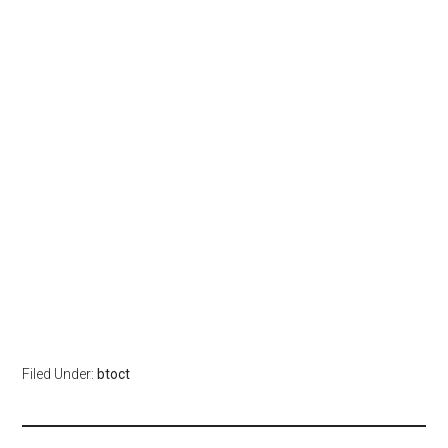
Filed Under:
btoct