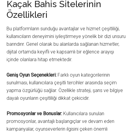
Kaçak Bahis Sitelerinin
Özellikleri
Bu platformların sunduğu avantajlar ve hizmet çeşitliliği,
kullanıcıların deneyimini iyileştirmeye yönelik bir dizi unsuru
barındırır. Genel olarak bu alanlarda sağlanan hizmetler,
dijital ortamda keyifli ve kapsamlı bir eğlence arayışı
içinde olanlara hitap etmektedir.
Geniş Oyun Seçenekleri:
Farklı oyun kategorilerinin
sunulması, kullanıcılara çeşitli tercihler arasında seçim
yapma özgürlüğü sağlar. Özellikle strateji, şans ve bilgiye
dayalı oyunların çeşitliliği dikkat çekicidir.
Promosyonlar ve Bonuslar:
Kullanıcılara sunulan
promosyonlar, avantajlı başlangıçlar ve devam eden
kampanyalar, oyunseverlerin ilgisini çeken önemli