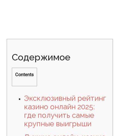
Содержимое
Contents
Эксклюзивный рейтинг
казино онлайн 2025:
где получить самые
крупные выигрыши