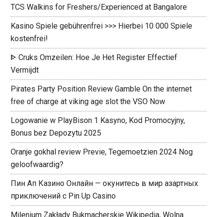
TCS Walkins for Freshers/Experienced at Bangalore
Kasino Spiele gebührenfrei >>> Hierbei 10 000 Spiele
kostenfrei!
ᐈ Cruks Omzeilen: Hoe Je Het Register Effectief
Vermijdt ️
Pirates Party Position Review Gamble On the internet
free of charge at viking age slot the VSO Now
Logowanie w PlayBison 1 Kasyno, Kod Promocyjny,
Bonus bez Depozytu 2025
Oranje gokhal review Previe, Tegemoetzien 2024 Nog
geloofwaardig?
Пин Ап Казино Онлайн — окунитесь в мир азартных
приключений с Pin Up Casino
Milenium Zakłady Bukmacherskie Wikipedia, Wolna