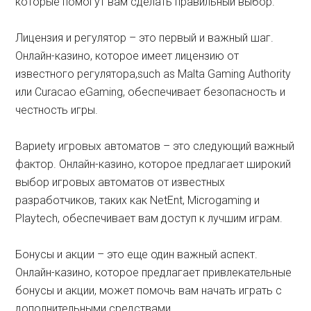
которые помогут вам сделать правильный выбор.
Лицензия и регулятор – это первый и важный шаг.
Онлайн-казино, которое имеет лицензию от
известного регулятора,such as Malta Gaming Authority
или Curacao eGaming, обеспечивает безопасность и
честность игры.
Вариety игровых автоматов – это следующий важный
фактор. Онлайн-казино, которое предлагает широкий
выбор игровых автоматов от известных
разработчиков, таких как NetEnt, Microgaming и
Playtech, обеспечивает вам доступ к лучшим играм.
Бонусы и акции – это еще один важный аспект.
Онлайн-казино, которое предлагает привлекательные
бонусы и акции, может помочь вам начать играть с
дополнительными средствами.