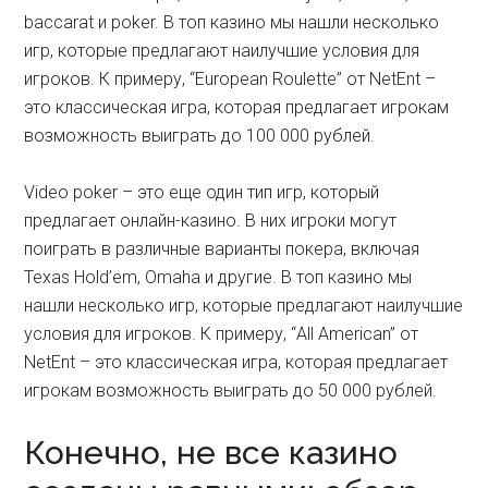
baccarat и poker. В топ казино мы нашли несколько
игр, которые предлагают наилучшие условия для
игроков. К примеру, “European Roulette” от NetEnt –
это классическая игра, которая предлагает игрокам
возможность выиграть до 100 000 рублей.
Video poker – это еще один тип игр, который
предлагает онлайн-казино. В них игроки могут
поиграть в различные варианты покера, включая
Texas Hold’em, Omaha и другие. В топ казино мы
нашли несколько игр, которые предлагают наилучшие
условия для игроков. К примеру, “All American” от
NetEnt – это классическая игра, которая предлагает
игрокам возможность выиграть до 50 000 рублей.
Конечно, не все казино