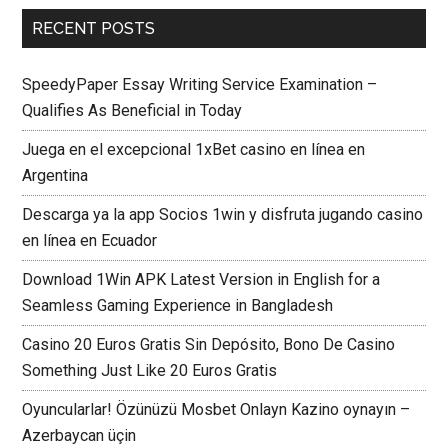
RECENT POSTS
SpeedyPaper Essay Writing Service Examination –
Qualifies As Beneficial in Today
Juega en el excepcional 1xBet casino en línea en
Argentina
Descarga ya la app Socios 1win y disfruta jugando casino
en línea en Ecuador
Download 1Win APK Latest Version in English for a
Seamless Gaming Experience in Bangladesh
Casino 20 Euros Gratis Sin Depósito, Bono De Casino
Something Just Like 20 Euros Gratis
Oyuncularlar! Özünüzü Mosbet Onlayn Kazino oynayın –
Azerbaycan üçin