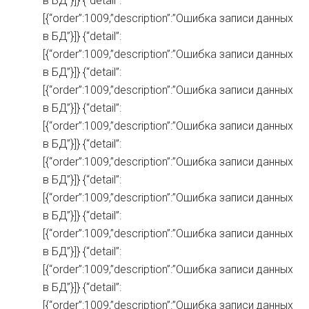
в БД”}]} {“detail”:
[{“order”:1009,”description”:”Ошибка записи данных
в БД”}]} {“detail”:
[{“order”:1009,”description”:”Ошибка записи данных
в БД”}]} {“detail”:
[{“order”:1009,”description”:”Ошибка записи данных
в БД”}]} {“detail”:
[{“order”:1009,”description”:”Ошибка записи данных
в БД”}]} {“detail”:
[{“order”:1009,”description”:”Ошибка записи данных
в БД”}]} {“detail”:
[{“order”:1009,”description”:”Ошибка записи данных
в БД”}]} {“detail”:
[{“order”:1009,”description”:”Ошибка записи данных
в БД”}]} {“detail”:
[{“order”:1009,”description”:”Ошибка записи данных
в БД”}]} {“detail”:
[{“order”:1009,”description”:”Ошибка записи данных