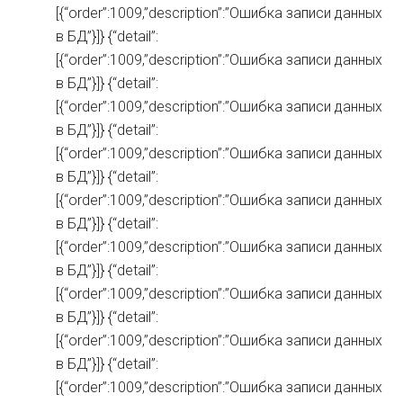
[{“order”:1009,”description”:”Ошибка записи данных
в БД”}]} {“detail”:
[{“order”:1009,”description”:”Ошибка записи данных
в БД”}]} {“detail”:
[{“order”:1009,”description”:”Ошибка записи данных
в БД”}]} {“detail”:
[{“order”:1009,”description”:”Ошибка записи данных
в БД”}]} {“detail”:
[{“order”:1009,”description”:”Ошибка записи данных
в БД”}]} {“detail”:
[{“order”:1009,”description”:”Ошибка записи данных
в БД”}]} {“detail”:
[{“order”:1009,”description”:”Ошибка записи данных
в БД”}]} {“detail”:
[{“order”:1009,”description”:”Ошибка записи данных
в БД”}]} {“detail”:
[{“order”:1009,”description”:”Ошибка записи данных