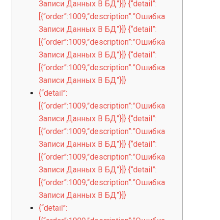
Записи Данных В БД”}]} {“detail”:
[{“order”:1009,”description”:”Ошибка
Записи Данных В БД”}]} {“detail”:
[{“order”:1009,”description”:”Ошибка
Записи Данных В БД”}]} {“detail”:
[{“order”:1009,”description”:”Ошибка
Записи Данных В БД”}]}
{“detail”:
[{“order”:1009,”description”:”Ошибка
Записи Данных В БД”}]} {“detail”:
[{“order”:1009,”description”:”Ошибка
Записи Данных В БД”}]} {“detail”:
[{“order”:1009,”description”:”Ошибка
Записи Данных В БД”}]} {“detail”:
[{“order”:1009,”description”:”Ошибка
Записи Данных В БД”}]}
{“detail”: