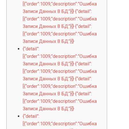
[{“order”:1009,”description”:”Ошибка
Записи Данных В БД”}]} {“detail”:
[{“order”:1009,”description”:”Ошибка
Записи Данных В БД”}]} {“detail”:
[{“order”:1009,”description”:”Ошибка
Записи Данных В БД”}]}
{“detail”:
[{“order”:1009,”description”:”Ошибка
Записи Данных В БД”}]} {“detail”:
[{“order”:1009,”description”:”Ошибка
Записи Данных В БД”}]} {“detail”:
[{“order”:1009,”description”:”Ошибка
Записи Данных В БД”}]} {“detail”:
[{“order”:1009,”description”:”Ошибка
Записи Данных В БД”}]}
{“detail”:
[{“order”:1009,”description”:”Ошибка