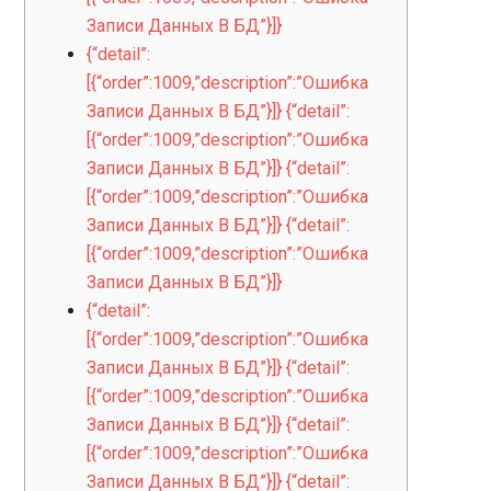
Записи Данных В БД”}]}
{“detail”:
[{“order”:1009,”description”:”Ошибка
Записи Данных В БД”}]} {“detail”:
[{“order”:1009,”description”:”Ошибка
Записи Данных В БД”}]} {“detail”:
[{“order”:1009,”description”:”Ошибка
Записи Данных В БД”}]} {“detail”:
[{“order”:1009,”description”:”Ошибка
Записи Данных В БД”}]}
{“detail”:
[{“order”:1009,”description”:”Ошибка
Записи Данных В БД”}]} {“detail”:
[{“order”:1009,”description”:”Ошибка
Записи Данных В БД”}]} {“detail”:
[{“order”:1009,”description”:”Ошибка
Записи Данных В БД”}]} {“detail”: