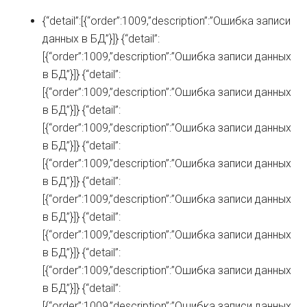
{“detail”:[{“order”:1009,”description”:”Ошибка записи
данных в БД”}]} {“detail”:
[{“order”:1009,”description”:”Ошибка записи данных
в БД”}]} {“detail”:
[{“order”:1009,”description”:”Ошибка записи данных
в БД”}]} {“detail”:
[{“order”:1009,”description”:”Ошибка записи данных
в БД”}]} {“detail”:
[{“order”:1009,”description”:”Ошибка записи данных
в БД”}]} {“detail”:
[{“order”:1009,”description”:”Ошибка записи данных
в БД”}]} {“detail”:
[{“order”:1009,”description”:”Ошибка записи данных
в БД”}]} {“detail”:
[{“order”:1009,”description”:”Ошибка записи данных
в БД”}]} {“detail”:
[{“order”:1009,”description”:”Ошибка записи данных