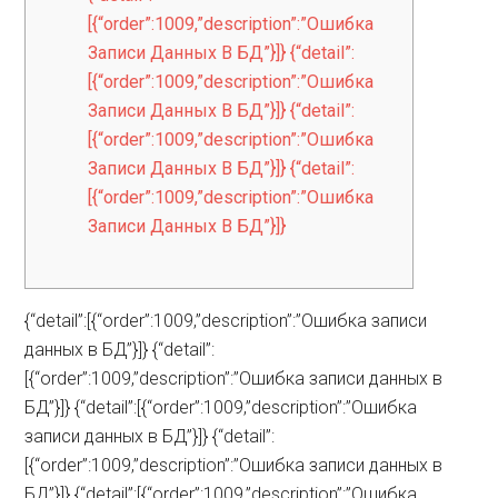
[{“order”:1009,”description”:”Ошибка
Записи Данных В БД”}]} {“detail”:
[{“order”:1009,”description”:”Ошибка
Записи Данных В БД”}]} {“detail”:
[{“order”:1009,”description”:”Ошибка
Записи Данных В БД”}]} {“detail”:
[{“order”:1009,”description”:”Ошибка
Записи Данных В БД”}]}
{“detail”:[{“order”:1009,”description”:”Ошибка записи
данных в БД”}]} {“detail”:
[{“order”:1009,”description”:”Ошибка записи данных в
БД”}]} {“detail”:[{“order”:1009,”description”:”Ошибка
записи данных в БД”}]} {“detail”:
[{“order”:1009,”description”:”Ошибка записи данных в
БД”}]} {“detail”:[{“order”:1009,”description”:”Ошибка