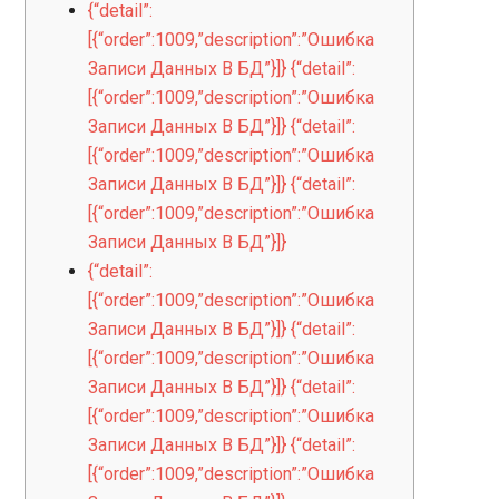
{“detail”:
[{“order”:1009,”description”:”Ошибка
Записи Данных В БД”}]} {“detail”:
[{“order”:1009,”description”:”Ошибка
Записи Данных В БД”}]} {“detail”:
[{“order”:1009,”description”:”Ошибка
Записи Данных В БД”}]} {“detail”:
[{“order”:1009,”description”:”Ошибка
Записи Данных В БД”}]}
{“detail”:
[{“order”:1009,”description”:”Ошибка
Записи Данных В БД”}]} {“detail”:
[{“order”:1009,”description”:”Ошибка
Записи Данных В БД”}]} {“detail”:
[{“order”:1009,”description”:”Ошибка
Записи Данных В БД”}]} {“detail”:
[{“order”:1009,”description”:”Ошибка