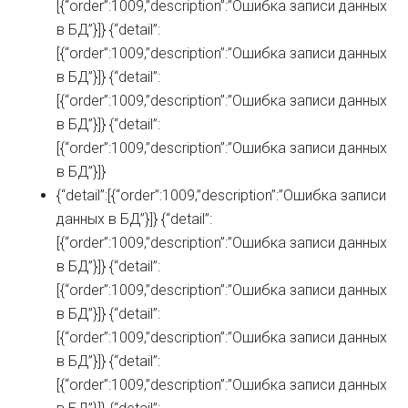
[{“order”:1009,”description”:”Ошибка записи данных
в БД”}]} {“detail”:
[{“order”:1009,”description”:”Ошибка записи данных
в БД”}]} {“detail”:
[{“order”:1009,”description”:”Ошибка записи данных
в БД”}]} {“detail”:
[{“order”:1009,”description”:”Ошибка записи данных
в БД”}]}
{“detail”:[{“order”:1009,”description”:”Ошибка записи
данных в БД”}]} {“detail”:
[{“order”:1009,”description”:”Ошибка записи данных
в БД”}]} {“detail”:
[{“order”:1009,”description”:”Ошибка записи данных
в БД”}]} {“detail”:
[{“order”:1009,”description”:”Ошибка записи данных
в БД”}]} {“detail”:
[{“order”:1009,”description”:”Ошибка записи данных