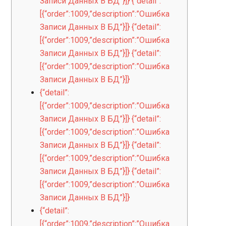
Записи Данных В БД”}]} {“detail”:
[{“order”:1009,”description”:”Ошибка
Записи Данных В БД”}]} {“detail”:
[{“order”:1009,”description”:”Ошибка
Записи Данных В БД”}]} {“detail”:
[{“order”:1009,”description”:”Ошибка
Записи Данных В БД”}]}
{“detail”:
[{“order”:1009,”description”:”Ошибка
Записи Данных В БД”}]} {“detail”:
[{“order”:1009,”description”:”Ошибка
Записи Данных В БД”}]} {“detail”:
[{“order”:1009,”description”:”Ошибка
Записи Данных В БД”}]} {“detail”:
[{“order”:1009,”description”:”Ошибка
Записи Данных В БД”}]}
{“detail”:
[{“order”:1009,”description”:”Ошибка