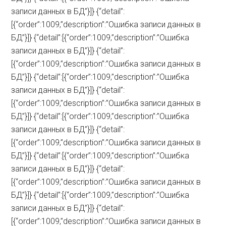
записи данных в БД”}]} {“detail”:
[{“order”:1009,”description”:”Ошибка записи данных в
БД”}]} {“detail”:[{“order”:1009,”description”:”Ошибка
записи данных в БД”}]} {“detail”:
[{“order”:1009,”description”:”Ошибка записи данных в
БД”}]} {“detail”:[{“order”:1009,”description”:”Ошибка
записи данных в БД”}]} {“detail”:
[{“order”:1009,”description”:”Ошибка записи данных в
БД”}]} {“detail”:[{“order”:1009,”description”:”Ошибка
записи данных в БД”}]} {“detail”:
[{“order”:1009,”description”:”Ошибка записи данных в
БД”}]} {“detail”:[{“order”:1009,”description”:”Ошибка
записи данных в БД”}]} {“detail”:
[{“order”:1009,”description”:”Ошибка записи данных в
БД”}]} {“detail”:[{“order”:1009,”description”:”Ошибка
записи данных в БД”}]} {“detail”:
[{“order”:1009,”description”:”Ошибка записи данных в