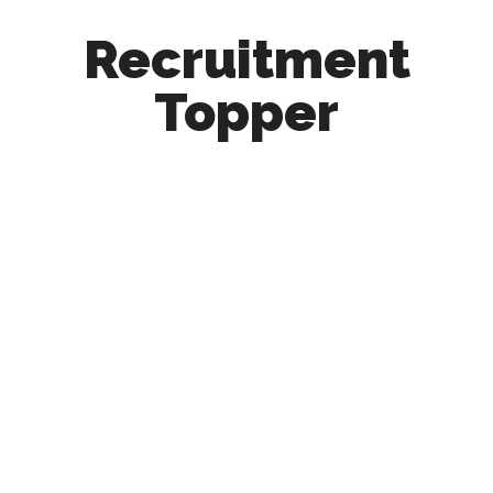
Recruitment
Topper