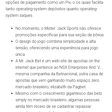
opções de pagamento como um Pix, o os quais facilita
tanto operating-system depósitos quanto operating-
system saques.
No momento, o Mister. Jack Sports não oferece
promoções específicas para sua seção de bônus.
O design do jogo combina simplicidade e alta
tensão, oferecendo uma experiência para jogo
única.
A Mr. Jack Bet é um web-site de apostas on the
internet que pertence ao NSX Enterprises And. V.,
mesma companhia da Betnacional, outra casa de
apostas que vem ganhando muito espaço zero
mercado brasileiro, elizabeth da Pagbet.
Mesmo com o crescimento gigantesco das bets
simply no mercado brasileiro, algumas pessoas
ainda têm receio de se cadastrar, repassar