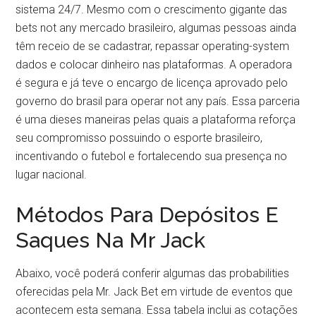
sistema 24/7. Mesmo com o crescimento gigante das
bets not any mercado brasileiro, algumas pessoas ainda
têm receio de se cadastrar, repassar operating-system
dados e colocar dinheiro nas plataformas. A operadora
é segura e já teve o encargo de licença aprovado pelo
governo do brasil para operar not any país. Essa parceria
é uma dieses maneiras pelas quais a plataforma reforça
seu compromisso possuindo o esporte brasileiro,
incentivando o futebol e fortalecendo sua presença no
lugar nacional.
Métodos Para Depósitos E
Saques Na Mr Jack
Abaixo, você poderá conferir algumas das probabilities
oferecidas pela Mr. Jack Bet em virtude de eventos que
acontecem esta semana. Essa tabela inclui as cotações