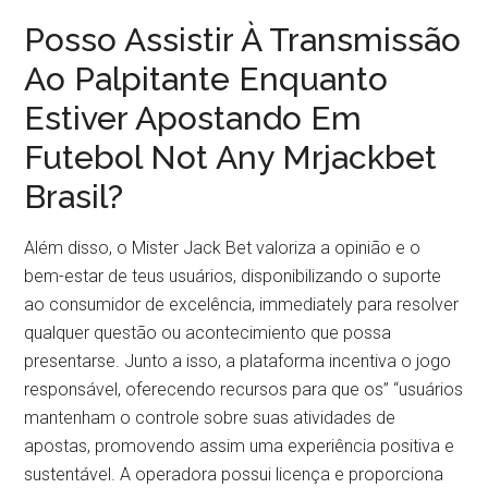
Posso Assistir À Transmissão
Ao Palpitante Enquanto
Estiver Apostando Em
Futebol Not Any Mrjackbet
Brasil?
Além disso, o Mister Jack Bet valoriza a opinião e o
bem-estar de teus usuários, disponibilizando o suporte
ao consumidor de excelência, immediately para resolver
qualquer questão ou acontecimiento que possa
presentarse. Junto a isso, a plataforma incentiva o jogo
responsável, oferecendo recursos para que os” “usuários
mantenham o controle sobre suas atividades de
apostas, promovendo assim uma experiência positiva e
sustentável. A operadora possui licença e proporciona