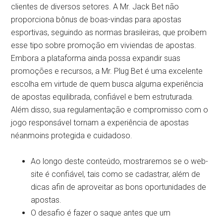
clientes de diversos setores. A Mr. Jack Bet não
proporciona bônus de boas-vindas para apostas
esportivas, seguindo as normas brasileiras, que proíbem
esse tipo sobre promoção em viviendas de apostas.
Embora a plataforma ainda possa expandir suas
promoções e recursos, a Mr. Plug Bet é uma excelente
escolha em virtude de quem busca alguma experiência
de apostas equilibrada, confiável e bem estruturada.
Além disso, sua regulamentação e compromisso com o
jogo responsável tornam a experiência de apostas
néanmoins protegida e cuidadoso.
Ao longo deste conteúdo, mostraremos se o web-
site é confiável, tais como se cadastrar, além de
dicas afin de aproveitar as bons oportunidades de
apostas.
O desafio é fazer o saque antes que um