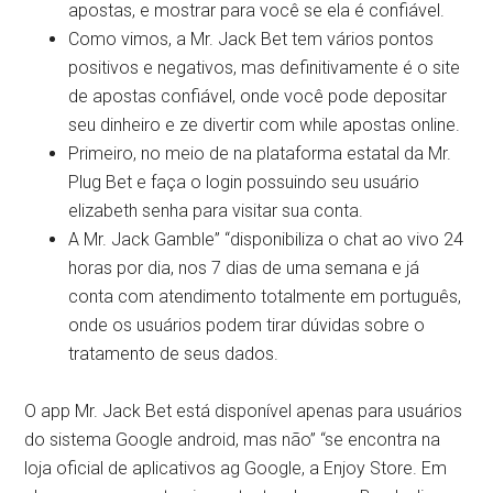
apostas, e mostrar para você se ela é confiável.
Como vimos, a Mr. Jack Bet tem vários pontos
positivos e negativos, mas definitivamente é o site
de apostas confiável, onde você pode depositar
seu dinheiro e ze divertir com while apostas online.
Primeiro, no meio de na plataforma estatal da Mr.
Plug Bet e faça o login possuindo seu usuário
elizabeth senha para visitar sua conta.
A Mr. Jack Gamble” “disponibiliza o chat ao vivo 24
horas por dia, nos 7 dias de uma semana e já
conta com atendimento totalmente em português,
onde os usuários podem tirar dúvidas sobre o
tratamento de seus dados.
O app Mr. Jack Bet está disponível apenas para usuários
do sistema Google android, mas não” “se encontra na
loja oficial de aplicativos ag Google, a Enjoy Store. Em