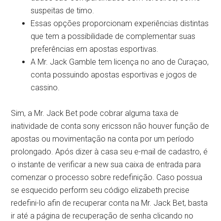
suspeitas de timo.
Essas opções proporcionam experiências distintas
que tem a possibilidade de complementar suas
preferências em apostas esportivas.
A Mr. Jack Gamble tem licença no ano de Curaçao,
conta possuindo apostas esportivas e jogos de
cassino.
Sim, a Mr. Jack Bet pode cobrar alguma taxa de
inatividade de conta sony ericsson não houver função de
apostas ou movimentação na conta por um período
prolongado. Após dizer à casa seu e-mail de cadastro, é
o instante de verificar a new sua caixa de entrada para
comenzar o processo sobre redefinição. Caso possua
se esquecido perform seu código elizabeth precise
redefini-lo afin de recuperar conta na Mr. Jack Bet, basta
ir até a página de recuperação de senha clicando no