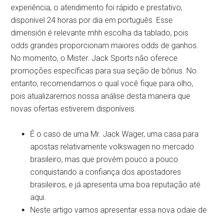
experiência, o atendimento foi rápido e prestativo,
disponível 24 horas por dia em português. Esse
dimensión é relevante mhh escolha da tablado, pois
odds grandes proporcionam maiores odds de ganhos.
No momento, o Mister. Jack Sports não oferece
promoções específicas para sua seção de bônus. No
entanto, recomendamos o qual você fique para olho,
pois atualizaremos nossa análise desta maneira que
novas ofertas estiverem disponíveis.
É o caso de uma Mr. Jack Wager, uma casa para
apostas relativamente volkswagen no mercado
brasileiro, mas que provém pouco a pouco
conquistando a confiança dos apostadores
brasileiros, e já apresenta uma boa reputação até
aqui.
Neste artigo vamos apresentar essa nova odaie de