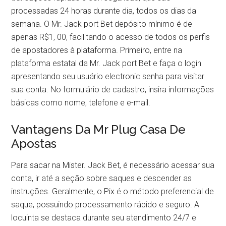
processadas 24 horas durante dia, todos os dias da
semana. O Mr. Jack port Bet depósito mínimo é de
apenas R$1, 00, facilitando o acesso de todos os perfis
de apostadores à plataforma. Primeiro, entre na
plataforma estatal da Mr. Jack port Bet e faça o login
apresentando seu usuário electronic senha para visitar
sua conta. No formulário de cadastro, insira informações
básicas como nome, telefone e e-mail.
Vantagens Da Mr Plug Casa De
Apostas
Para sacar na Mister. Jack Bet, é necessário acessar sua
conta, ir até a seção sobre saques e descender as
instruções. Geralmente, o Pix é o método preferencial de
saque, possuindo processamento rápido e seguro. A
locuinta se destaca durante seu atendimento 24/7 e