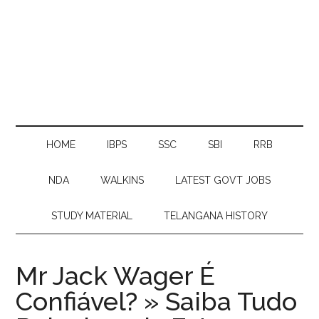
HOME
IBPS
SSC
SBI
RRB
NDA
WALKINS
LATEST GOVT JOBS
STUDY MATERIAL
TELANGANA HISTORY
Mr Jack Wager É
Confiável? » Saiba Tudo