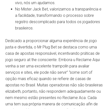
vivo, nós um ajudamos.
No Mister Jack Bet, valorizamos a transparência e
a facilidade, transformando o processo sobre
registro descomplicado para todos os jogadores
brasileiros.
Dedicado a proporcionar alguma experiência de jogo
justa e divertida, o Mr Plug Bet se destaca como uma
casa de apostas responsável, incentivando práticas de
jogo seguro at the consciente. Embora u Reclame Aqui
venha a ser uma excelente trampolín para avaliar
serviços e sites, ele pode não servir” “some sort of
opção mais eficaz quando se refiere de casas de
apostas no Brasil. Muitas operadoras não são brasileiras
elizabeth, portanto, não respondem adequadamente ou
nem mesmo estão presentes no Reclame Aca. Cada
uma tem sua própria manera de comunicação afin de