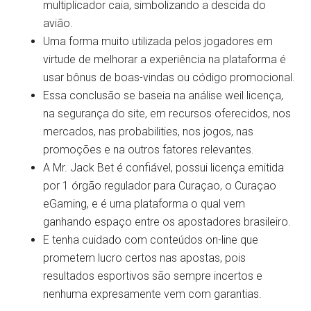
multiplicador caia, simbolizando a descida do
avião.
Uma forma muito utilizada pelos jogadores em
virtude de melhorar a experiência na plataforma é
usar bônus de boas-vindas ou código promocional.
Essa conclusão se baseia na análise weil licença,
na segurança do site, em recursos oferecidos, nos
mercados, nas probabilities, nos jogos, nas
promoções e na outros fatores relevantes.
A Mr. Jack Bet é confiável, possui licença emitida
por 1 órgão regulador para Curaçao, o Curaçao
eGaming, e é uma plataforma o qual vem
ganhando espaço entre os apostadores brasileiro.
E tenha cuidado com conteúdos on-line que
prometem lucro certos nas apostas, pois
resultados esportivos são sempre incertos e
nenhuma expresamente vem com garantias.