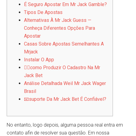
É Seguro Apostar Em Mr Jack Gamble?
Tipos De Apostas
Alternativas À Mr Jack Guess —
Conheça Diferentes Opções Para
Apostar
Casas Sobre Apostas Semelhantes A
Mrjack
Instalar O App
✍🏽como Produzir O Cadastro Na Mr
Jack Bet
Análise Detalhada Weil Mr Jack Wager
Brasil
📧suporte Da Mr Jack Bet É Confiável?
No entanto, logo depois, alguma pessoa real entra em
contato afin de resolver sua questão. Em nossa