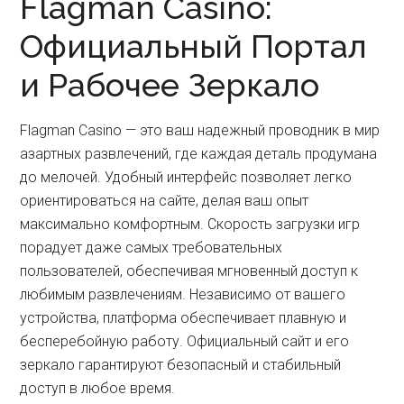
Flagman Casino:
Официальный Портал
и Рабочее Зеркало
Flagman Casino — это ваш надежный проводник в мир
азартных развлечений, где каждая деталь продумана
до мелочей. Удобный интерфейс позволяет легко
ориентироваться на сайте, делая ваш опыт
максимально комфортным. Скорость загрузки игр
порадует даже самых требовательных
пользователей, обеспечивая мгновенный доступ к
любимым развлечениям. Независимо от вашего
устройства, платформа обеспечивает плавную и
бесперебойную работу. Официальный сайт и его
зеркало гарантируют безопасный и стабильный
доступ в любое время.