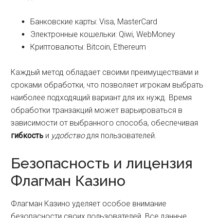
Банковские карты: Visa, MasterCard
Электронные кошельки: Qiwi, WebMoney
Криптовалюты: Bitcoin, Ethereum
Каждый метод обладает своими преимуществами и
сроками обработки, что позволяет игрокам выбрать
наиболее подходящий вариант для их нужд. Время
обработки транзакций может варьироваться в
зависимости от выбранного способа, обеспечивая
гибкость
и
удобство
для пользователей.
Безопасность и лицензия
Флагман Казино
Флагман Казино уделяет особое внимание
безопасности своих пользователей. Все данные