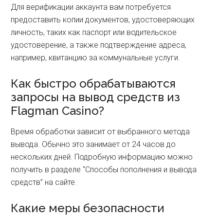
Для верификации аккаунта вам потребуется
предоставить копии документов, удостоверяющих
личность, таких как паспорт или водительское
удостоверение, а также подтверждение адреса,
например, квитанцию за коммунальные услуги.
Как быстро обрабатываются
запросы на вывод средств из
Flagman Casino?
Время обработки зависит от выбранного метода
вывода. Обычно это занимает от 24 часов до
нескольких дней. Подробную информацию можно
получить в разделе “Способы пополнения и вывода
средств” на сайте.
Какие меры безопасности