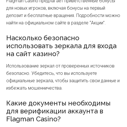
Flagman Casino предлагает приветственные бонусы
для новых игроков, включая бонусы на первый
депозит и бесплатные вращения. Подробности можно
найти на официальном сайте в разделе “Акции”.
Насколько безопасно
использовать зеркала для входа
на сайт казино?
Использование зеркал от проверенных источников
безопасно. Убедитесь, что вы используете
официальные зеркала, чтобы защитить свои данные и
избежать мошенничества.
Какие документы необходимы
для верификации аккаунта в
Flagman Casino?