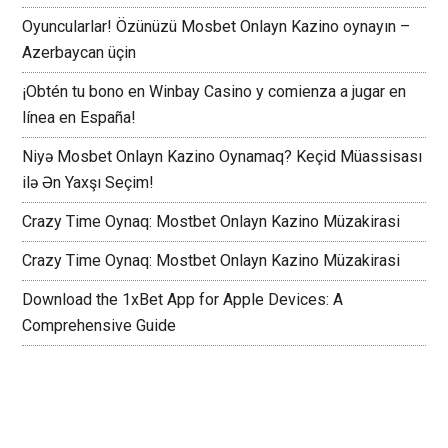
Oyuncularlar! Özünüzü Mosbet Onlayn Kazino oynayın –
Azerbaycan üçin
¡Obtén tu bono en Winbay Casino y comienza a jugar en
línea en España!
Niyə Mosbet Onlayn Kazino Oynamaq? Keçid Müassisası
ilə Ən Yaxşı Seçim!
Crazy Time Oynaq: Mostbet Onlayn Kazino Müzakirasi
Crazy Time Oynaq: Mostbet Onlayn Kazino Müzakirasi
Download the 1xBet App for Apple Devices: A
Comprehensive Guide