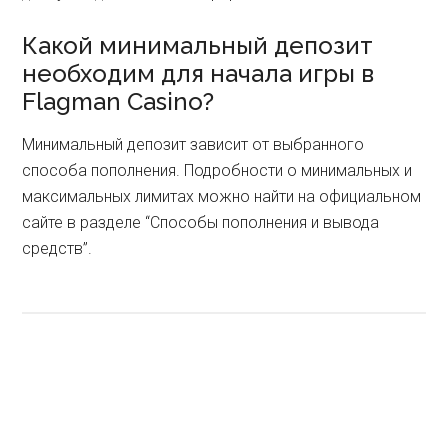
Какой минимальный депозит
необходим для начала игры в
Flagman Casino?
Минимальный депозит зависит от выбранного
способа пополнения. Подробности о минимальных и
максимальных лимитах можно найти на официальном
сайте в разделе “Способы пополнения и вывода
средств”.