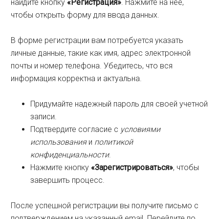
найдите кнопку
«Регистрация»
. Нажмите на неё,
чтобы открыть форму для ввода данных.
В форме регистрации вам потребуется указать
личные данные, такие как имя, адрес электронной
почты и номер телефона. Убедитесь, что вся
информация корректна и актуальна.
Придумайте надежный пароль для своей учетной
записи.
Подтвердите согласие с
условиями
использования
и
политикой
конфиденциальности
.
Нажмите кнопку
«Зарегистрироваться»
, чтобы
завершить процесс.
После успешной регистрации вы получите письмо с
подтверждением на указанный email. Перейдите по