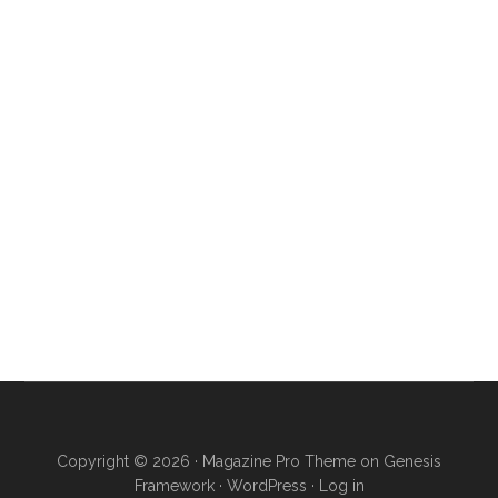
Copyright © 2026 ·
Magazine Pro Theme
on
Genesis
Framework
·
WordPress
·
Log in