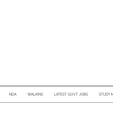
NDA
WALKINS
LATEST GOVT JOBS
STUDY 