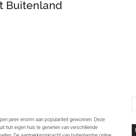
et Buitenland
lopen jaren enorm aan populariteit gewonnen. Deze
t hun eigen huis te genieten van verschillende
pellen. De aantrekkingskracht van buitenlandse online