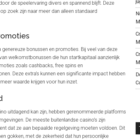
ju
door de speelervaring divers en spannend blijft. Deze
 op zoek zijn naar meer dan alleen standaard
N
M
C
romoties
M
n genereuze bonussen en promoties. Bij veel van deze
C
van welkomstbonussen die hun startkapitaal aanzienlijk
M
oties zoals cashbacks, free spins en
onen. Deze extra’s kunnen een significante impact hebben
D
meer waarde krijgen voor hun inzet.
C
d
sino uitdagend kan zijn, hebben gerenommeerde platforms
omgevingen. De meeste buitenlandse casino’s zijn
ekent dat ze aan bepaalde regelgeving moeten voldoen. Dit
nen gokken, met de zekerheid dat hun persoonlijke