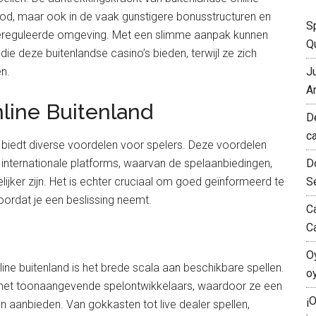
anbod, maar ook in de vaak gunstigere bonusstructuren en
S
 gereguleerde omgeving. Met een slimme aanpak kunnen
Qu
ie deze buitenlandse casino’s bieden, terwijl ze zich
en.
J
A
line Buitenland
D
c
d biedt diverse voordelen voor spelers. Deze voordelen
internationale platforms, waarvan de spelaanbiedingen,
D
ijker zijn. Het is echter cruciaal om goed geïnformeerd te
S
oordat je een beslissing neemt.
C
C
O
ine buitenland is het brede scala aan beschikbare spellen.
o
 met toonaangevende spelontwikkelaars, waardoor ze een
¡
 aanbieden. Van gokkasten tot live dealer spellen,