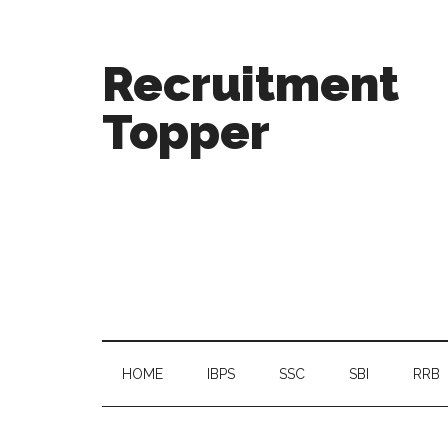
Recruitment
Topper
HOME
IBPS
SSC
SBI
RRB