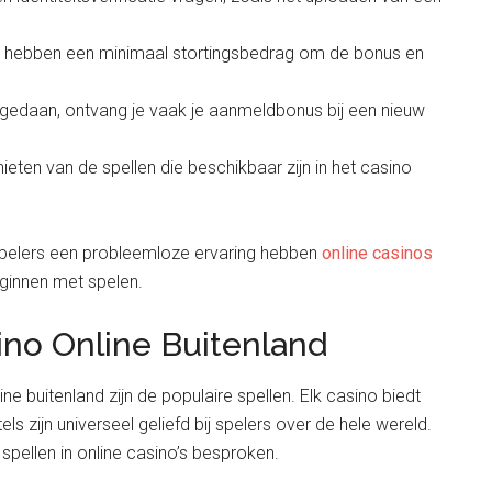
o’s hebben een minimaal stortingsbedrag om de bonus en
t gedaan, ontvang je vaak je aanmeldbonus bij een nieuw
nieten van de spellen die beschikbaar zijn in het casino
 spelers een probleemloze ervaring hebben
online casinos
eginnen met spelen.
ino Online Buitenland
 buitenland zijn de populaire spellen. Elk casino biedt
s zijn universeel geliefd bij spelers over de hele wereld.
pellen in online casino’s besproken.