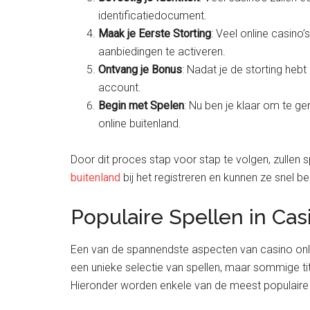
identificatiedocument.
Maak je Eerste Storting
: Veel online casin
aanbiedingen te activeren.
Ontvang je Bonus
: Nadat je de storting heb
account.
Begin met Spelen
: Nu ben je klaar om te ge
online buitenland.
Door dit proces stap voor stap te volgen, zullen
buitenland
bij het registreren en kunnen ze snel b
Populaire Spellen in Cas
Een van de spannendste aspecten van casino online
een unieke selectie van spellen, maar sommige titel
Hieronder worden enkele van de meest populaire s