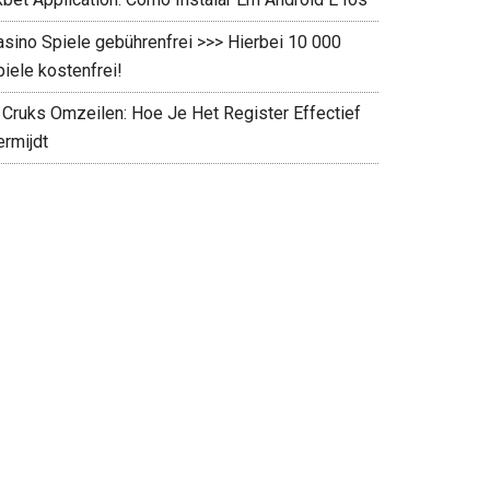
asino Spiele gebührenfrei >>> Hierbei 10 000
iele kostenfrei!
 Cruks Omzeilen: Hoe Je Het Register Effectief
rmijdt ️