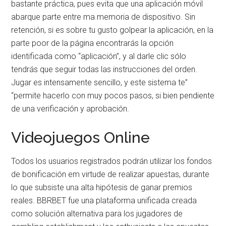
bastante práctica, pues evita que una aplicación móvil
abarque parte entre ma memoria de dispositivo. Sin
retención, si es sobre tu gusto golpear la aplicación, en la
parte poor de la página encontrarás la opción
identificada como “aplicación”, y al darle clic sólo
tendrás que seguir todas las instrucciones del orden.
Jugar es intensamente sencillo, y este sistema te”
“permite hacerlo con muy pocos pasos, si bien pendiente
de una verificación y aprobación.
Videojuegos Online
Todos los usuarios registrados podrán utilizar los fondos
de bonificación em virtude de realizar apuestas, durante
lo que subsiste una alta hipótesis de ganar premios
reales. BBRBET fue una plataforma unificada creada
como solución alternativa para los jugadores de