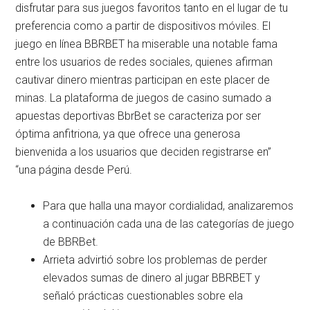
disfrutar para sus juegos favoritos tanto en el lugar de tu
preferencia como a partir de dispositivos móviles. El
juego en línea BBRBET ha miserable una notable fama
entre los usuarios de redes sociales, quienes afirman
cautivar dinero mientras participan en este placer de
minas. La plataforma de juegos de casino sumado a
apuestas deportivas BbrBet se caracteriza por ser
óptima anfitriona, ya que ofrece una generosa
bienvenida a los usuarios que deciden registrarse en”
“una página desde Perú.
Para que halla una mayor cordialidad, analizaremos
a continuación cada una de las categorías de juego
de BBRBet.
Arrieta advirtió sobre los problemas de perder
elevados sumas de dinero al jugar BBRBET y
señaló prácticas cuestionables sobre ela