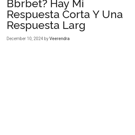
Bbrbet? Hay Mi
Respuesta Corta Y Una
Respuesta Larg
December 10, 2024
by
Veerendra