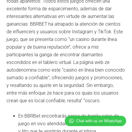
todas aparelhos. Todos estos juegos ofrecen una
excelente forma de esparcimiento, además de dar
interesantes alternativas em virtude de aumentar las
ganancias. BBRBET ha atrapado la atención de cientos
de influencers y usuarios sobre Instagram y TikTok. Este
juego, que se presenta como “un casino durante línea
popular y de buena reputación”, ofrece a mis
participantes la ganga de encontrar diamantes
escondidos en el tablero virtual. La página web ze
autodenomina como este “casino en línea bien conocido
sumado a confiable”, ofreciendo juegos y promociones,
y resaltando su ajuste en la seguridad. Sin embargo,
entre más enfoque ze hace para os quais los usuarios
crean que es local confiable, resulta” “oscuro.
En BBRBet encontrarás cerca de treinta salas de
Chat with us on WhatsApp
juego en vivo atendidas por crupieres sobre carne
y tito que te asistirán durante el intriga.