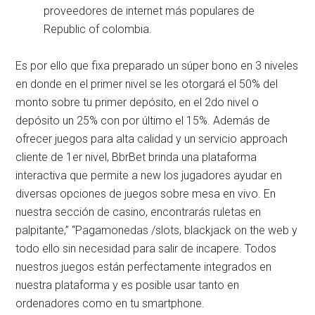
proveedores de internet más populares de
Republic of colombia.
Es por ello que fixa preparado un súper bono en 3 niveles
en donde en el primer nivel se les otorgará el 50% del
monto sobre tu primer depósito, en el 2do nivel o
depósito un 25% con por último el 15%. Además de
ofrecer juegos para alta calidad y un servicio approach
cliente de 1er nivel, BbrBet brinda una plataforma
interactiva que permite a new los jugadores ayudar en
diversas opciones de juegos sobre mesa en vivo. En
nuestra sección de casino, encontrarás ruletas en
palpitante,” “Pagamonedas /slots, blackjack on the web y
todo ello sin necesidad para salir de incapere. Todos
nuestros juegos están perfectamente integrados en
nuestra plataforma y es posible usar tanto en
ordenadores como en tu smartphone.