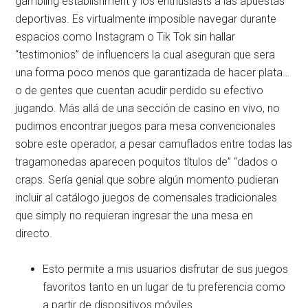
gambling establishment y los enthusiasts a las apuestas
deportivas. Es virtualmente imposible navegar durante
espacios como Instagram o Tik Tok sin hallar
“testimonios” de influencers la cual aseguran que sera
una forma poco menos que garantizada de hacer plata…
o de gentes que cuentan acudir perdido su efectivo
jugando. Más allá de una sección de casino en vivo, no
pudimos encontrar juegos para mesa convencionales
sobre este operador, a pesar camuflados entre todas las
tragamonedas aparecen poquitos títulos de” “dados o
craps. Sería genial que sobre algún momento pudieran
incluir al catálogo juegos de comensales tradicionales
que simply no requieran ingresar the una mesa en
directo.
Esto permite a mis usuarios disfrutar de sus juegos
favoritos tanto en un lugar de tu preferencia como
a partir de dispositivos móviles.