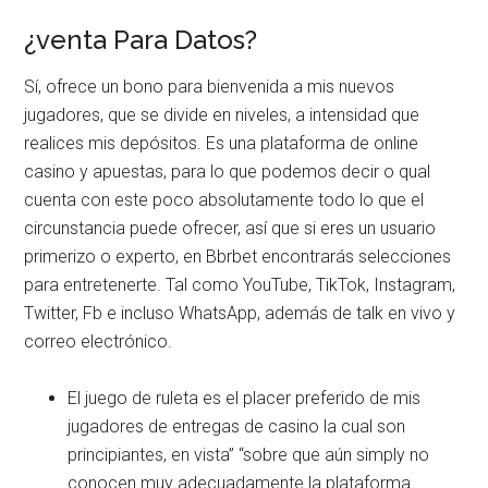
¿venta Para Datos?
Sí, ofrece un bono para bienvenida a mis nuevos
jugadores, que se divide en niveles, a intensidad que
realices mis depósitos. Es una plataforma de online
casino y apuestas, para lo que podemos decir o qual
cuenta con este poco absolutamente todo lo que el
circunstancia puede ofrecer, así que si eres un usuario
primerizo o experto, en Bbrbet encontrarás selecciones
para entretenerte. Tal como YouTube, TikTok, Instagram,
Twitter, Fb e incluso WhatsApp, además de talk en vivo y
correo electrónico.
El juego de ruleta es el placer preferido de mis
jugadores de entregas de casino la cual son
principiantes, en vista” “sobre que aún simply no
conocen muy adecuadamente la plataforma.