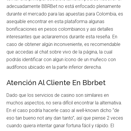
adecuadamente BBRBet no está enfocado plenamente
durante el mercado para las apuestas para Colombia, es
asequible encontrar en esta plataforma algunas
bonificaciones en pesos colombianos y asi detalles
interesantes que aclararemos durante esta reseña. En
caso de obtener algún inconveniente, es recomendable
que accedas al chat sobre vivo de la página, la cual
podrás identificar con algun ícono de un muñeco con
audífonos ubicado en la parte inferior derecha.
Atención Al Cliente En Bbrbet
Dado que los servicios de casino son similares en
muchos aspectos, no sera difícil encontrar la alternativa.
En el caso podría hacerle caso al well-known dicho “de
eso tan bueno not any dan tanto”, así que piense 2 veces
cuando quiera intentar ganar fortuna fácil y rápido. El