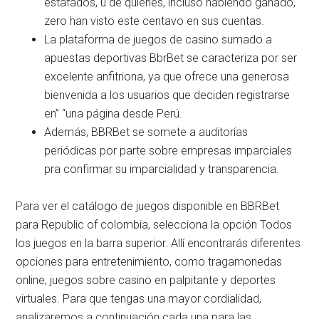
estafados, u de quienes, incluso habiendo ganado,
zero han visto este centavo en sus cuentas.
La plataforma de juegos de casino sumado a
apuestas deportivas BbrBet se caracteriza por ser
excelente anfitriona, ya que ofrece una generosa
bienvenida a los usuarios que deciden registrarse
en” “una página desde Perú.
Además, BBRBet se somete a auditorías
periódicas por parte sobre empresas imparciales
pra confirmar su imparcialidad y transparencia.
Para ver el catálogo de juegos disponible en BBRBet
para Republic of colombia, selecciona la opción Todos
los juegos en la barra superior. Allí encontrarás diferentes
opciones para entretenimiento, como tragamonedas
online, juegos sobre casino en palpitante y deportes
virtuales. Para que tengas una mayor cordialidad,
analizaremos a continuación cada una para las