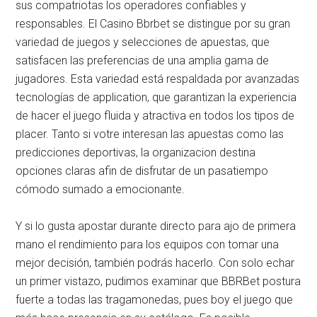
sus compatriotas los operadores confiables y
responsables. El Casino Bbrbet se distingue por su gran
variedad de juegos y selecciones de apuestas, que
satisfacen las preferencias de una amplia gama de
jugadores. Esta variedad está respaldada por avanzadas
tecnologías de application, que garantizan la experiencia
de hacer el juego fluida y atractiva en todos los tipos de
placer. Tanto si votre interesan las apuestas como las
predicciones deportivas, la organizacion destina
opciones claras afin de disfrutar de un pasatiempo
cómodo sumado a emocionante.
Y si lo gusta apostar durante directo para ajo de primera
mano el rendimiento para los equipos con tomar una
mejor decisión, también podrás hacerlo. Con solo echar
un primer vistazo, pudimos examinar que BBRBet postura
fuerte a todas las tragamonedas, pues boy el juego que