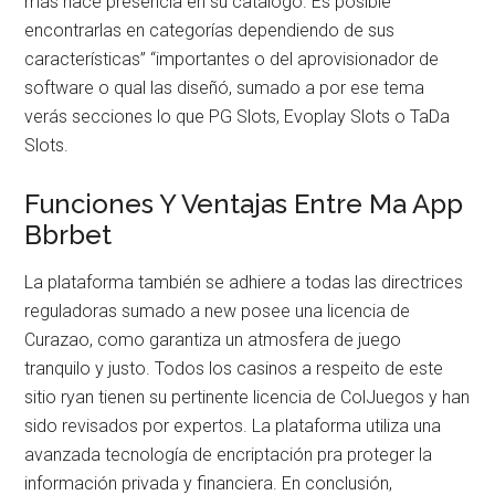
más hace presencia en su catálogo. Es posible
encontrarlas en categorías dependiendo de sus
características” “importantes o del aprovisionador de
software o qual las diseñó, sumado a por ese tema
verás secciones lo que PG Slots, Evoplay Slots o TaDa
Slots.
Funciones Y Ventajas Entre Ma App
Bbrbet
La plataforma también se adhiere a todas las directrices
reguladoras sumado a new posee una licencia de
Curazao, como garantiza un atmosfera de juego
tranquilo y justo. Todos los casinos a respeito de este
sitio ryan tienen su pertinente licencia de ColJuegos y han
sido revisados por expertos. La plataforma utiliza una
avanzada tecnología de encriptación pra proteger la
información privada y financiera. En conclusión,