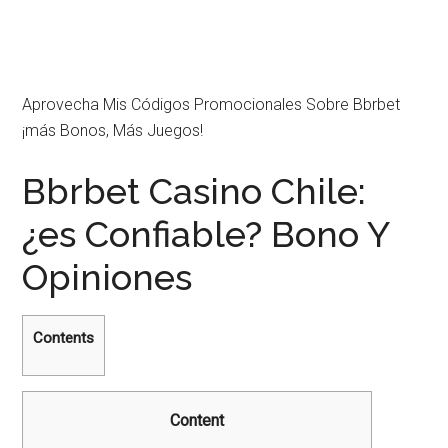
Aprovecha Mis Códigos Promocionales Sobre Bbrbet
¡más Bonos, Más Juegos!
Bbrbet Casino Chile:
¿es Confiable? Bono Y
Opiniones
Contents
Content