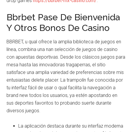
drop games
https://bbrbet-mx-casino.com/
.
Bbrbet Pase De Bienvenida
Y Otros Bonos De Casino
BBRBET, u qual ofrece la amplia biblioteca de juegos en
línea, combina una nan selección de juegos de casino
con apuestas deportivas. Desde los clásicos juegos para
mesa hasta las innovadoras tragaperras, el sitio
satisface una amplia variedad de preferencias sobre mis
entusiastas delete placer. La trampolín fue conocida por
tu interfaz fácil de usar o qual facilita la navegación a
brand new todos los usuarios, ya estén apostando en
sus deportes favoritos to probando suerte durante
diversos juegos.
La aplicación destaca durante su interfaz moderna