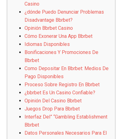
Casino
¿dónde Puedo Denunciar Problemas
Disadvantage Bbrbet?
Opinión Bbrbet Casino
Cómo Exonerar Una App Bbrbet
Idiomas Disponibles
Bonificaciones Y Promociones De
Bbrbet
Como Depositar En Bbrbet: Medios De
Pago Disponibles
Proceso Sobre Registro En Bbrbet
¿bbrbet Es Un Casino Confiable?
Opinión Del Casino Bbrbet
Juegos Drop Para Bbrbet
Interfaz Del” “Gambling Establishment
Bbrbet
Datos Personales Necesarios Para El