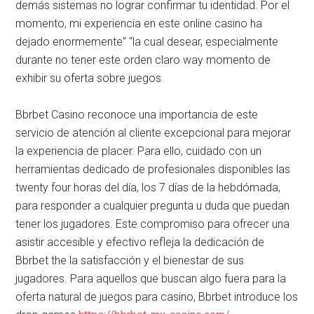
demás sistemas no lograr confirmar tu identidad. Por el
momento, mi experiencia en este online casino ha
dejado enormemente” “la cual desear, especialmente
durante no tener este orden claro way momento de
exhibir su oferta sobre juegos.
Bbrbet Casino reconoce una importancia de este
servicio de atención al cliente excepcional para mejorar
la experiencia de placer. Para ello, cuidado con un
herramientas dedicado de profesionales disponibles las
twenty four horas del día, los 7 días de la hebdómada,
para responder a cualquier pregunta u duda que puedan
tener los jugadores. Este compromiso para ofrecer una
asistir accesible y efectivo refleja la dedicación de
Bbrbet the la satisfacción y el bienestar de sus
jugadores. Para aquellos que buscan algo fuera para la
oferta natural de juegos para casino, Bbrbet introduce los