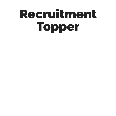
Recruitment
Topper