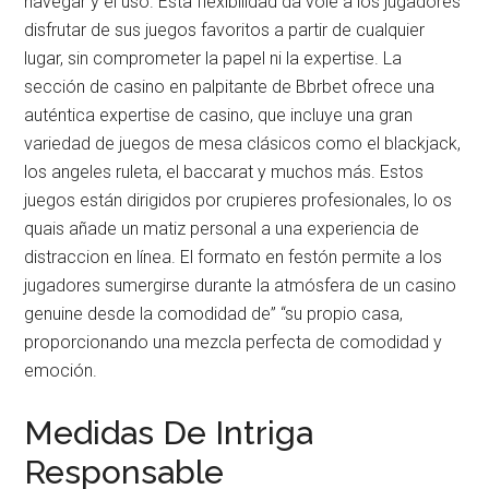
navegar y el uso. Esta flexibilidad da voie a los jugadores
disfrutar de sus juegos favoritos a partir de cualquier
lugar, sin comprometer la papel ni la expertise. La
sección de casino en palpitante de Bbrbet ofrece una
auténtica expertise de casino, que incluye una gran
variedad de juegos de mesa clásicos como el blackjack,
los angeles ruleta, el baccarat y muchos más. Estos
juegos están dirigidos por crupieres profesionales, lo os
quais añade un matiz personal a una experiencia de
distraccion en línea. El formato en festón permite a los
jugadores sumergirse durante la atmósfera de un casino
genuine desde la comodidad de” “su propio casa,
proporcionando una mezcla perfecta de comodidad y
emoción.
Medidas De Intriga
Responsable