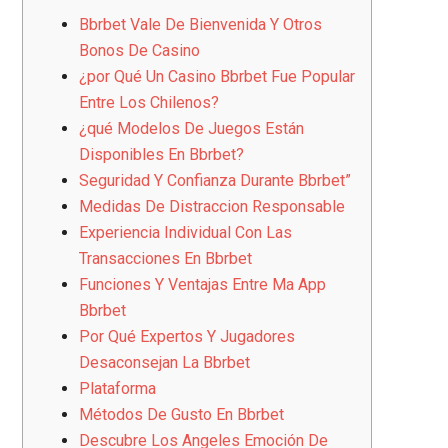
Bbrbet Vale De Bienvenida Y Otros
Bonos De Casino
¿por Qué Un Casino Bbrbet Fue Popular
Entre Los Chilenos?
¿qué Modelos De Juegos Están
Disponibles En Bbrbet?
Seguridad Y Confianza Durante Bbrbet”
Medidas De Distraccion Responsable
Experiencia Individual Con Las
Transacciones En Bbrbet
Funciones Y Ventajas Entre Ma App
Bbrbet
Por Qué Expertos Y Jugadores
Desaconsejan La Bbrbet
Plataforma
Métodos De Gusto En Bbrbet
Descubre Los Angeles Emoción De