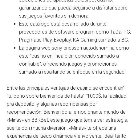
garantizando que pueda seguirse a disfrutar sobre
sus juegos favoritos sin demora.
Este catálogo está desarrollado durante
proveedores de software program como TaDa, PG,
Pragmatic Play, Evoplay, KA Gaming sumado a BG.
La página web sony ericsson autodenomina como
este “casino en línea bien conocido sumado a
confiable”, ofreciendo juegos y promociones,
sumado a resaltando su enfoque en la seguridad.
Entre las principales ventajas de casino se encuentran”
“tu bono sobre bienvenida de hasta” “1000$, la facilidad
pra depósito, y algunas recompensas por
recomendación. Bienvenido al emocionante mundo de
«Minas» en BBRBet, este juego que tem a ver estrategia,
suerte con mucha diversión. «Minas» te ofrece una
experiencia de juego dinámica y envolvente, ideal tanto