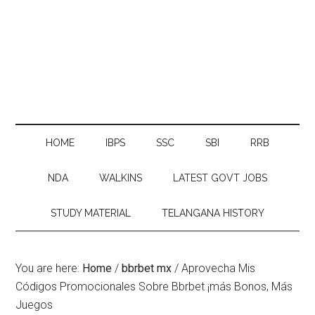
HOME
IBPS
SSC
SBI
RRB
NDA
WALKINS
LATEST GOVT JOBS
STUDY MATERIAL
TELANGANA HISTORY
You are here:
Home
/
bbrbet mx
/
Aprovecha Mis
Códigos Promocionales Sobre Bbrbet ¡más Bonos, Más
Juegos