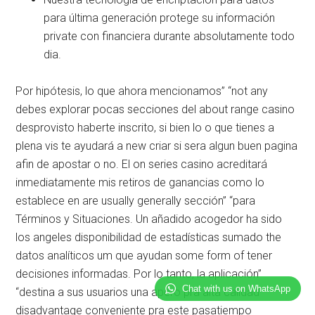
para última generación protege su información
private con financiera durante absolutamente todo
dia.
Por hipótesis, lo que ahora mencionamos” “not any
debes explorar pocas secciones del about range casino
desprovisto haberte inscrito, si bien lo o que tienes a
plena vis te ayudará a new criar si sera algun buen pagina
afin de apostar o no. El on series casino acreditará
inmediatamente mis retiros de ganancias como lo
establece en are usually generally sección” “para
Términos y Situaciones. Un añadido acogedor ha sido
los angeles disponibilidad de estadísticas sumado the
datos analíticos um que ayudan some form of tener
decisiones informadas. Por lo tanto, la aplicación”
Chat with us on WhatsApp
“destina a sus usuarios una apero pra alta calidad
disadvantage conveniente pra este pasatiempo