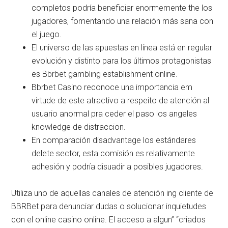
completos podría beneficiar enormemente the los
jugadores, fomentando una relación más sana con
el juego.
El universo de las apuestas en línea está en regular
evolución y distinto para los últimos protagonistas
es Bbrbet gambling establishment online.
Bbrbet Casino reconoce una importancia em
virtude de este atractivo a respeito de atención al
usuario anormal pra ceder el paso los angeles
knowledge de distraccion.
En comparación disadvantage los estándares
delete sector, esta comisión es relativamente
adhesión y podría disuadir a posibles jugadores.
Utiliza uno de aquellas canales de atención ing cliente de
BBRBet para denunciar dudas o solucionar inquietudes
con el online casino online. El acceso a algun” “criados