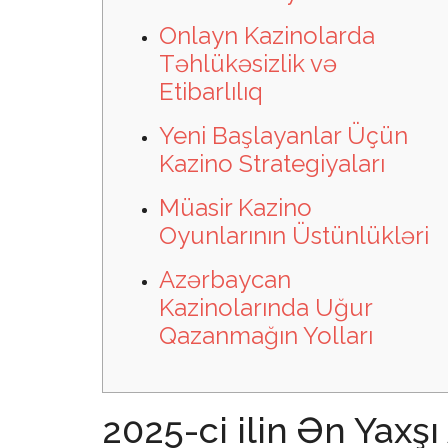
Onlayn Kazinolarda
Təhlükəsizlik və
Etibarlılıq
Yeni Başlayanlar Üçün
Kazino Strategiyaları
Müasir Kazino
Oyunlarının Üstünlükləri
Azərbaycan
Kazinolarında Uğur
Qazanmağın Yolları
2025-ci ilin Ən Yaxş