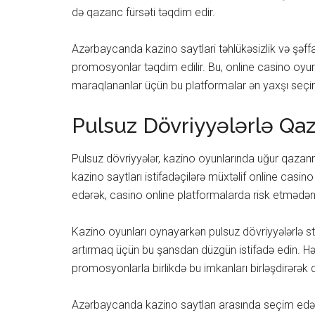
də qazanc fürsəti təqdim edir.
Azərbaycanda kazino saytlari təhlükəsizlik və şəffaf
promosyonlar təqdim edilir. Bu, online casino oyunl
maraqlananlar üçün bu platformalar ən yaxşı seçi
Pulsuz Dövriyyələrlə Qaza
Pulsuz dövriyyələr, kazino oyunlarında uğur qazan
kazino saytları istifadəçilərə müxtəlif online casi
edərək, casino online platformalarda risk etmədən 
Kazino oyunları oynayarkən pulsuz dövriyyələrlə st
artırmaq üçün bu şansdan düzgün istifadə edin. Hə
promosyonlarla birlikdə bu imkanları birləşdirərək
Azərbaycanda kazino saytları arasında seçim edərkə