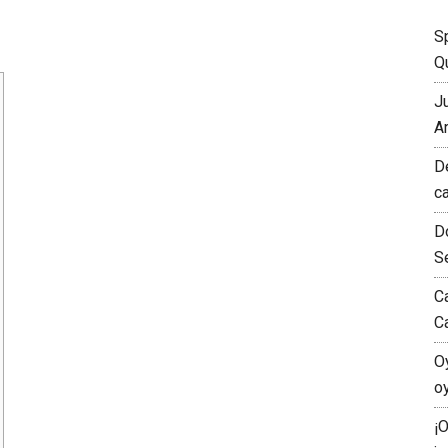
S
Qu
J
A
D
c
D
S
C
C
O
o
¡