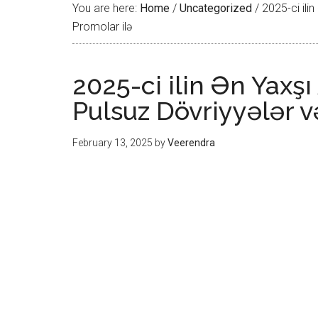
You are here:
Home
/
Uncategorized
/
2025-ci ilin
Promolar ilə
2025-ci ilin Ən Yaxş
Pulsuz Dövriyyələr v
February 13, 2025
by
Veerendra