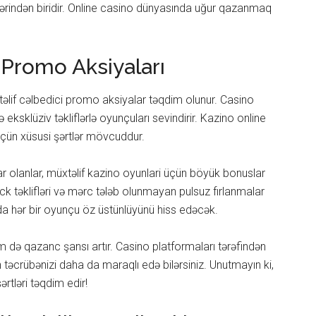
ərindən biridir. Online casino dünyasında uğur qazanmaq
 Promo Aksiyaları
təlif cəlbedici promo aksiyalar təqdim olunur. Casino
eksklüziv təkliflərlə oyunçuları sevindirir. Kazino online
üçün xüsusi şərtlər mövcuddur.
 olanlar, müxtəlif kazino oyunlari üçün böyük bonuslar
ck təklifləri və mərc tələb olunmayan pulsuz fırlanmalar
nda hər bir oyunçu öz üstünlüyünü hiss edəcək.
 də qazanc şansı artır. Casino platformaları tərəfindən
əcrübənizi daha da maraqlı edə bilərsiniz. Unutmayın ki,
rtləri təqdim edir!