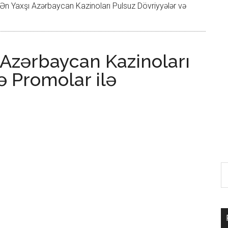
 Ən Yaxşı Azərbaycan Kazinoları Pulsuz Dövriyyələr və
ı Azərbaycan Kazinoları
ə Promolar ilə