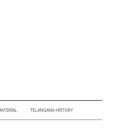
MATERIAL
TELANGANA HISTORY