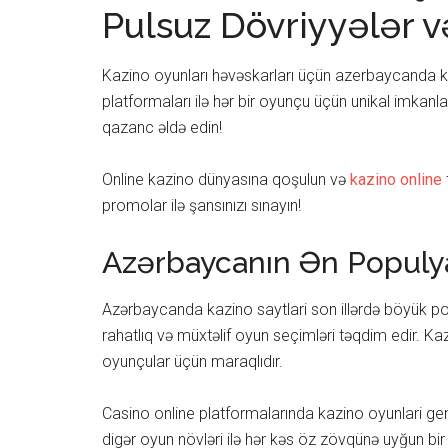
Pulsuz Dövriyyələr v
Kazino oyunları həvəskarları üçün azerbaycanda kaz
platformaları ilə hər bir oyunçu üçün unikal imkanl
qazanc əldə edin!
Online kazino dünyasına qoşulun və
kazino online
promolar ilə şansınızı sınayın!
Azərbaycanın Ən Populya
Azərbaycanda kazino saytlari son illərdə böyük pop
rahatlıq və müxtəlif oyun seçimləri təqdim edir. Ka
oyunçular üçün maraqlıdır.
Casino online platformalarında kazino oyunlari gen
digər oyun növləri ilə hər kəs öz zövqünə uyğun bi