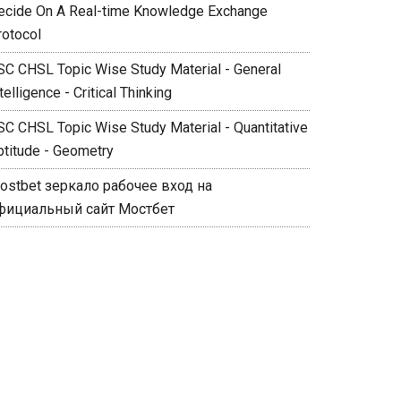
ecide On A Real-time Knowledge Exchange
rotocol
SC CHSL Topic Wise Study Material - General
telligence - Critical Thinking
SC CHSL Topic Wise Study Material - Quantitative
ptitude - Geometry
ostbet зеркало рабочее вход на
фициальный сайт Мостбет