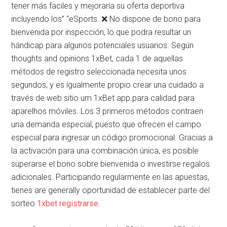
tener más faciles y mejoraría su oferta deportiva
incluyendo los” “eSports. ❌ No dispone de bono para
bienvenida por inspección, lo que podra resultar un
hándicap para algunos potenciales usuarios. Según
thoughts and opinions 1xBet, cada 1 de aquellas
métodos de registro seleccionada necesita unos
segundos, y es igualmente propio crear una cuidado a
través de web sitio um 1xBet app para calidad para
aparelhos móviles. Los 3 primeros métodos contraen
una demanda especial, puesto que ofrecen el campo
especial para ingresar un código promocional. Gracias a
la activación para una combinación única, es posible
superarse el bono sobre bienvenida o investirse regalos
adicionales. Participando regularmente en las apuestas,
tienes are generally oportunidad de establecer parte del
sorteo
1xbet registrarse
.