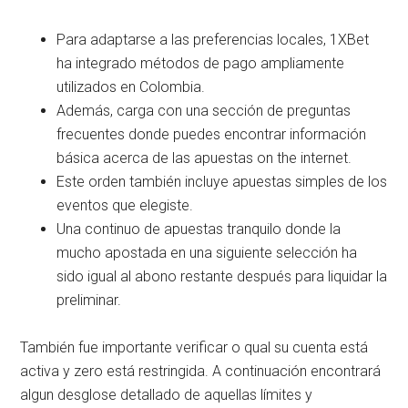
Para adaptarse a las preferencias locales, 1XBet
ha integrado métodos de pago ampliamente
utilizados en Colombia.
Además, carga con una sección de preguntas
frecuentes donde puedes encontrar información
básica acerca de las apuestas on the internet.
Este orden también incluye apuestas simples de los
eventos que elegiste.
Una continuo de apuestas tranquilo donde la
mucho apostada en una siguiente selección ha
sido igual al abono restante después para liquidar la
preliminar.
También fue importante verificar o qual su cuenta está
activa y zero está restringida. A continuación encontrará
algun desglose detallado de aquellas límites y