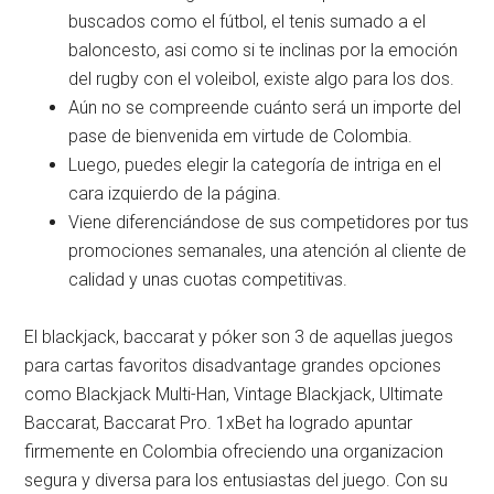
buscados como el fútbol, el tenis sumado a el
baloncesto, asi como si te inclinas por la emoción
del rugby con el voleibol, existe algo para los dos.
Aún no se compreende cuánto será un importe del
pase de bienvenida em virtude de Colombia.
Luego, puedes elegir la categoría de intriga en el
cara izquierdo de la página.
Viene diferenciándose de sus competidores por tus
promociones semanales, una atención al cliente de
calidad y unas cuotas competitivas.
El blackjack, baccarat y póker son 3 de aquellas juegos
para cartas favoritos disadvantage grandes opciones
como Blackjack Multi-Han, Vintage Blackjack, Ultimate
Baccarat, Baccarat Pro. 1xBet ha logrado apuntar
firmemente en Colombia ofreciendo una organizacion
segura y diversa para los entusiastas del juego. Con su