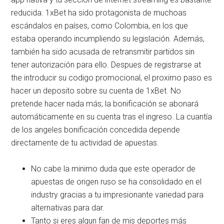
reducida. 1xBet ha sido protagonista de muchoas
escándalos en países, como Colombia, en los que
estaba operando incumpliendo su legislación. Además,
también ha sido acusada de retransmitir partidos sin
tener autorización para ello. Despues de registrarse at
the introducir su codigo promocional, el proximo paso es
hacer un deposito sobre su cuenta de 1xBet. No
pretende hacer nada más; la bonificación se abonará
automáticamente en su cuenta tras el ingreso. La cuantía
de los angeles bonificación concedida depende
directamente de tu actividad de apuestas.
No cabe la minimo duda que este operador de
apuestas de origen ruso se ha consolidado en el
industry gracias a tu impresionante variedad para
alternativas para dar.
Tanto si eres algun fan de mis deportes más