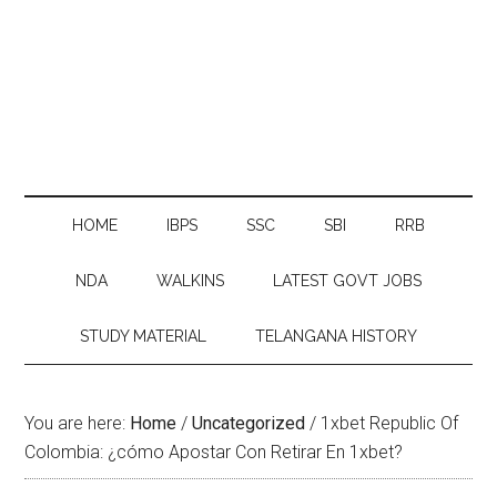
HOME
IBPS
SSC
SBI
RRB
NDA
WALKINS
LATEST GOVT JOBS
STUDY MATERIAL
TELANGANA HISTORY
You are here:
Home
/
Uncategorized
/
1xbet Republic Of
Colombia: ¿cómo Apostar Con Retirar En 1xbet?