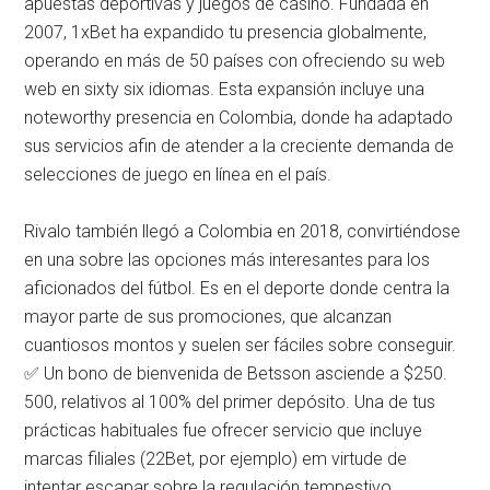
apuestas deportivas y juegos de casino. Fundada en
2007, 1xBet ha expandido tu presencia globalmente,
operando en más de 50 países con ofreciendo su web
web en sixty six idiomas. Esta expansión incluye una
noteworthy presencia en Colombia, donde ha adaptado
sus servicios afin de atender a la creciente demanda de
selecciones de juego en línea en el país.
Rivalo también llegó a Colombia en 2018, convirtiéndose
en una sobre las opciones más interesantes para los
aficionados del fútbol. Es en el deporte donde centra la
mayor parte de sus promociones, que alcanzan
cuantiosos montos y suelen ser fáciles sobre conseguir.
✅ Un bono de bienvenida de Betsson asciende a $250.
500, relativos al 100% del primer depósito. Una de tus
prácticas habituales fue ofrecer servicio que incluye
marcas filiales (22Bet, por ejemplo) em virtude de
intentar escapar sobre la regulación tempestivo.