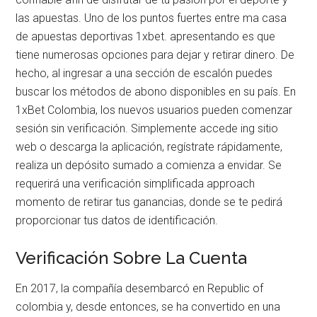
las apuestas. Uno de los puntos fuertes entre ma casa
de apuestas deportivas 1xbet. apresentando es que
tiene numerosas opciones para dejar y retirar dinero. De
hecho, al ingresar a una sección de escalón puedes
buscar los métodos de abono disponibles en su país. En
1xBet Colombia, los nuevos usuarios pueden comenzar
sesión sin verificación. Simplemente accede ing sitio
web o descarga la aplicación, regístrate rápidamente,
realiza un depósito sumado a comienza a envidar. Se
requerirá una verificación simplificada approach
momento de retirar tus ganancias, donde se te pedirá
proporcionar tus datos de identificación.
Verificación Sobre La Cuenta
En 2017, la compañía desembarcó en Republic of
colombia y, desde entonces, se ha convertido en una