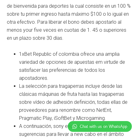
de bienvenida para deportes la cual consiste en un 100 %
sobre tu primer ingreso hasta máximo $100 o lo igual en
otra efectivo. Para liberar el bono debes apostarlo al
menos your five veces en cuotas de 1. 45 o superiores
en un plazo sobre 30 días.
1xBet Republic of colombia ofrece una amplia
variedad de opciones de apuestas em virtude de
satisfacer las preferencias de todos los
apostadores.
La selección para tragaperras incluye desde las
clásicas máquinas de fruta hasta las tragaperras
sobre vídeo de adhesión definición, todas ellas de
proveedores para renombre como NetEnt,
Pragmatic Play, iSoftBet y Microgaming.
A continuación, sony ericsson presentarán algunas
Chat with us on WhatsApp
sugerencias para llevar a new cabo en el ámbito