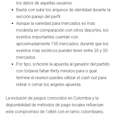
los datos de aquellas usuarios.
Basta con subir los arquivos de identidad durante la
sección parejo del perfil.
Aunque la variedad para mercados es más
modesta en comparación con otros deportes, los
eventos importantes cuentan con
aproximadamente 150 mercados, durante que los
eventos más exóticos pueden tener entre 20 y 50
mercados.
Por tipo, si hiciste la apuesta al ganador del partido
con todavía faltan thirty minutos para o qual
termine el reunion puedes utilizar el cash out para
retirar o cerrar los angeles apuesta.
La inclusión de juegos conocidos en Colombia y la
disponibilidad de métodos de pago locales refuerzan
este compromiso de 1xBet con el ramo colombiano,