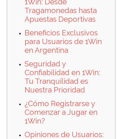
1Win: Desde
Tragamonedas hasta
Apuestas Deportivas
Beneficios Exclusivos
para Usuarios de 1Win
en Argentina
Seguridad y
Confiabilidad en 1Win:
Tu Tranquilidad es
Nuestra Prioridad
¿Cómo Registrarse y
Comenzar a Jugar en
1Win?
Opiniones de Usuarios: