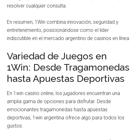
resolver cualquier consulta.
En resumen, 1Win combina innovación, seguridad y
entretenimiento, posicionándose como el líder
indiscutible en el mercado argentino de casinos en línea.
Variedad de Juegos en
1Win: Desde Tragamonedas
hasta Apuestas Deportivas
En 1win casino online, los jugadores encuentran una
amplia gama de opciones para disfrutar. Desde
emocionantes tragamonedas hasta apuestas
deportivas, 1win argentina ofrece algo para todos los
gustos.