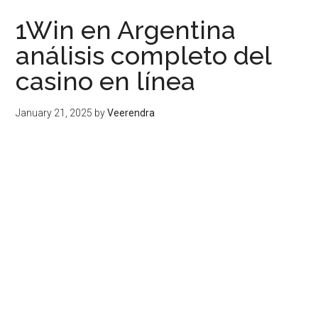
1Win en Argentina
análisis completo del
casino en línea
January 21, 2025
by
Veerendra