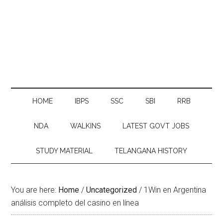
HOME
IBPS
SSC
SBI
RRB
NDA
WALKINS
LATEST GOVT JOBS
STUDY MATERIAL
TELANGANA HISTORY
You are here:
Home
/
Uncategorized
/
1Win en Argentina
análisis completo del casino en línea