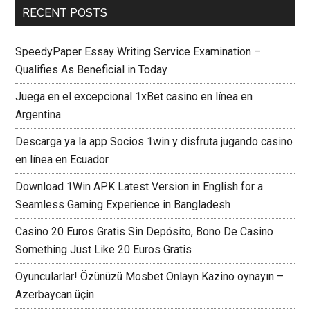
RECENT POSTS
SpeedyPaper Essay Writing Service Examination –
Qualifies As Beneficial in Today
Juega en el excepcional 1xBet casino en línea en
Argentina
Descarga ya la app Socios 1win y disfruta jugando casino
en línea en Ecuador
Download 1Win APK Latest Version in English for a
Seamless Gaming Experience in Bangladesh
Casino 20 Euros Gratis Sin Depósito, Bono De Casino
Something Just Like 20 Euros Gratis
Oyuncularlar! Özünüzü Mosbet Onlayn Kazino oynayın –
Azerbaycan üçin