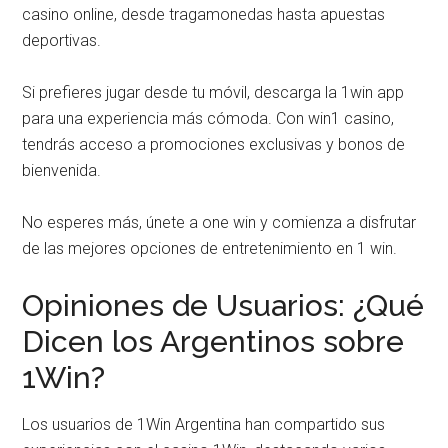
casino online, desde tragamonedas hasta apuestas
deportivas.
Si prefieres jugar desde tu móvil, descarga la 1win app
para una experiencia más cómoda. Con win1 casino,
tendrás acceso a promociones exclusivas y bonos de
bienvenida.
No esperes más, únete a one win y comienza a disfrutar
de las mejores opciones de entretenimiento en 1 win.
Opiniones de Usuarios: ¿Qué
Dicen los Argentinos sobre
1Win?
Los usuarios de 1Win Argentina han compartido sus