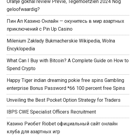
Oranje gokhal review Previe, Tegemoetzien 2024 Nog
geloofwaardig?
Пин Ап Казино Онлайн — окунитесь в мир азартных
приключений с Pin Up Casino
Milenium Zakłady Bukmacherskie Wikipedia, Wolna
Encyklopedia
What Can I Buy with Bitcoin? A Complete Guide on How to
Spend Crypto
Happy Tiger indian dreaming pokie free spins Gambling
enterprise Bonus Password *66 100 percent free Spins
Unveiling the Best Pocket Option Strategy for Traders
IBPS CWE Specialist Officers Recruitment
Казино Риобет Riobet официальный сайт онлайн
клуба для азартных игр