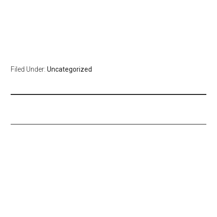
Filed Under:
Uncategorized