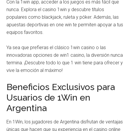
Con la 1win app, acceder a los juegos es más fácil que
nunca. Explora el casino 1win y descubre títulos
populares como blackjack, ruleta y póker. Además, las
apuestas deportivas en one win te permiten apoyar a tus
equipos favoritos.
Ya sea que prefieras el clásico 1win casino o las
innovadoras opciones de win1 casino, la diversión nunca
termina. ¡Descubre todo lo que 1 win tiene para ofrecer y
vive la emoción al máximo!
Beneficios Exclusivos para
Usuarios de 1Win en
Argentina
En 1Win, los jugadores de Argentina disfrutan de ventajas
únicas que hacen que su experiencia en el casino online