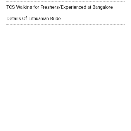
TCS Walkins for Freshers/Experienced at Bangalore
Details Of Lithuanian Bride