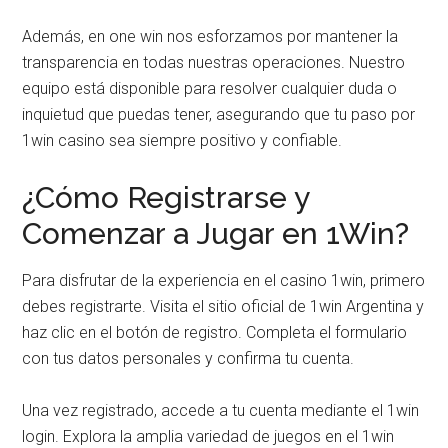
Además, en one win nos esforzamos por mantener la
transparencia en todas nuestras operaciones. Nuestro
equipo está disponible para resolver cualquier duda o
inquietud que puedas tener, asegurando que tu paso por
1win casino sea siempre positivo y confiable.
¿Cómo Registrarse y
Comenzar a Jugar en 1Win?
Para disfrutar de la experiencia en el casino 1win, primero
debes registrarte. Visita el sitio oficial de 1win Argentina y
haz clic en el botón de registro. Completa el formulario
con tus datos personales y confirma tu cuenta.
Una vez registrado, accede a tu cuenta mediante el 1win
login. Explora la amplia variedad de juegos en el 1win