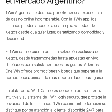
el Mercado Argentino?
1Win Argentina se destaca por ofrecer una experiencia
de casino online incomparable. Con la 1Win app, los
usuarios pueden acceder a una amplia variedad de
juegos desde cualquier lugar, garantizando comodidad y
flexibilidad.
El 1Win casino cuenta con una selección exclusiva de
juegos, desde tragamonedas hasta apuestas en vivo,
diseñados para satisfacer todos los gustos. Además,
One Win ofrece promociones y bonos que superan a la
competencia, brindando más oportunidades para ganar.
La plataforma Win1 Casino es conocida por su interfaz
intuitiva y su sistema de 1Win login seguro, que protege la
privacidad de los usuarios. 1Win casino online también se
distingue por su atención al cliente, disponible 24/7 para