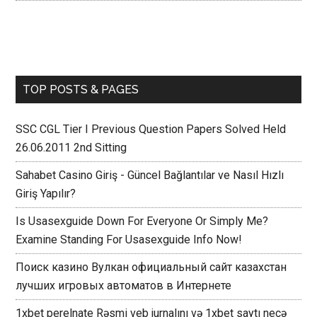
TOP POSTS & PAGES
SSC CGL Tier I Previous Question Papers Solved Held
26.06.2011 2nd Sitting
Sahabet Casino Giriş - Güncel Bağlantılar ve Nasıl Hızlı
Giriş Yapılır?
Is Usasexguide Down For Everyone Or Simply Me?
Examine Standing For Usasexguide Info Now!
Поиск казино Вулкан официальный сайт казахстан
лучших игровых автоматов в Интернете
1xbet perelnate Rəsmi veb jurnalını və 1xbet saytı necə