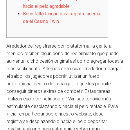
hacia el pelo agradable
Bono falto tanque para registro acerca
de el Casino 1win
Alrededor del registrarse con plataforma, la gente a
menudo reciben algún bono de recibimiento que puede
aumentar dicho cesión original así­ como agregar todavía
más sentimiento. Además de lo cual, alrededor recargar
el saldo, los jugadores podrán utilizar un fuero
promocional dentro del recargar, lo que les permite
conseguir dineros extras de competir. Estas tareas
realizan cual competir sobre 1Win sea todavía más
estimulante desplazándolo hacia el pelo rentable.
Para
iniciar en participar sobre nuestro website, debe
registrarse desplazándolo hacia el pelo depositar
mediante alguno para estrategias sobre pago