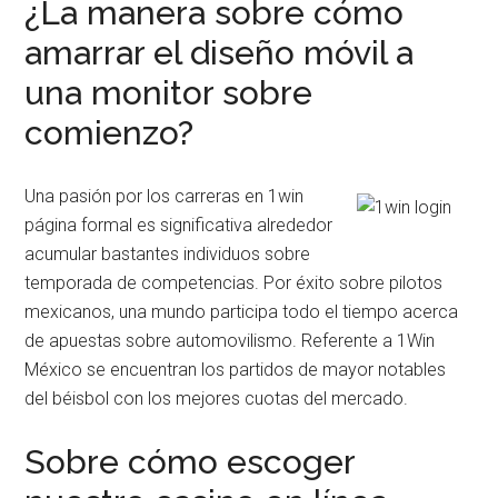
¿La manera sobre cómo
amarrar el diseño móvil a
una monitor sobre
comienzo?
Una pasión por los carreras en 1win
página formal es significativa alrededor
acumular bastantes individuos sobre
temporada de competencias. Por éxito sobre pilotos
mexicanos, una mundo participa todo el tiempo acerca
de apuestas sobre automovilismo. Referente a 1Win
México se encuentran los partidos de mayor notables
del béisbol con los mejores cuotas del mercado.
Sobre cómo escoger