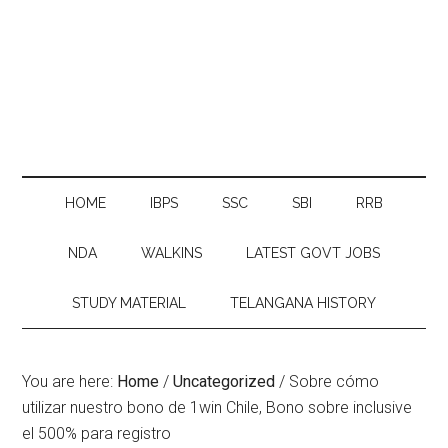
HOME
IBPS
SSC
SBI
RRB
NDA
WALKINS
LATEST GOVT JOBS
STUDY MATERIAL
TELANGANA HISTORY
You are here:
Home
/
Uncategorized
/
Sobre cómo
utilizar nuestro bono de 1win Chile, Bono sobre inclusive
el 500% para registro