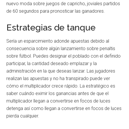
nuevo moda sobre juegos de capricho, joviales partidos
de 60 segundos para pronosticar las ganadores.
Estrategias de tanque
Serí­a un esparcimiento adonde apuestas debido al
consecuencia sobre algún lanzamiento sobre penaltis
sobre fútbol. Puedes designar el poblado con el definido
participar, la cantidad deseado emplazar y la
administración en la que deseas lanzar. Las jugadores
realizan las apuestas y no ha transpirado puede ver
cómo el multiplicador crece rápido. La estratégico es
saber cuándo eximir los ganancias antes de que el
multiplicador llegan a convertirse en focos de luces
detenga así­ como llegan a convertirse en focos de luces
pierda cualquier.