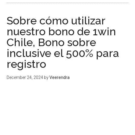
Sobre cómo utilizar
nuestro bono de 1win
Chile, Bono sobre
inclusive el 500% para
registro
December 24, 2024
by
Veerendra