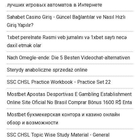
лучших игровых автоматов в Интернете
Sahabet Casino Giriş - Güncel Bağlantılar ve Nasıl Hızlı
Giriş Yapılır?
1xbet perelnate Rəsmi veb jurnalını və 1xbet saytı necə
daxil etmək olar
Nach Omegle-ende: Die 5 Besten Videochat-alternativen
Sterydy anaboliczne sprzedaż online
SSC CHSL Practice Workbook - Practice Set 22
Mostbet Apostas Desportivas E Gambling Establishment
Online Site Oficial No Brasil Comprar Bônus 1600 R$ Enta
Mostbet букмекерская контора и казино онлайн
обзор и возможности
SSC CHSL Topic Wise Study Material - General