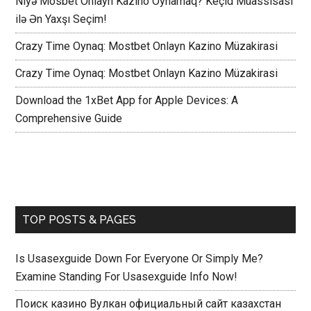
Niyə Mosbet Onlayn Kazino Oynamaq? Keçid Müassisası
ilə Ən Yaxşı Seçim!
Crazy Time Oynaq: Mostbet Onlayn Kazino Müzakirasi
Crazy Time Oynaq: Mostbet Onlayn Kazino Müzakirasi
Download the 1xBet App for Apple Devices: A
Comprehensive Guide
TOP POSTS & PAGES
Is Usasexguide Down For Everyone Or Simply Me?
Examine Standing For Usasexguide Info Now!
Поиск казино Вулкан официальный сайт казахстан